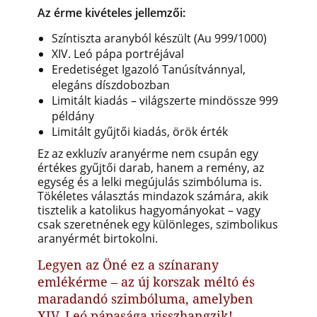
Az érme kivételes jellemzői:
Színtiszta aranyból készült (Au 999/1000)
XIV. Leó pápa portréjával
Eredetiséget Igazoló Tanúsítvánnyal,
elegáns díszdobozban
Limitált kiadás – világszerte mindössze 999
példány
Limitált gyűjtői kiadás, örök érték
Ez az exkluzív aranyérme nem csupán egy
értékes gyűjtői darab, hanem a remény, az
egység és a lelki megújulás szimbóluma is.
Tökéletes választás mindazok számára, akik
tisztelik a katolikus hagyományokat – vagy
csak szeretnének egy különleges, szimbolikus
aranyérmét birtokolni.
Legyen az Öné ez a színarany
emlékérme – az új korszak méltó és
maradandó szimbóluma, amelyben
XIV. Leó pápasága visszhangzik!