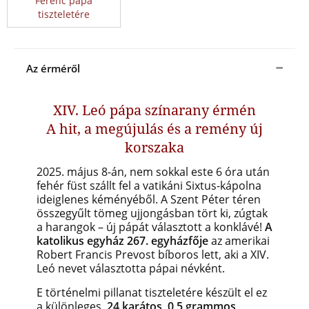
Ferenc pápa
tiszteletére
Az érméről
XIV. Leó pápa színarany érmén
A hit, a megújulás és a remény új
korszaka
2025. május 8-án, nem sokkal este 6 óra után
fehér füst szállt fel a vatikáni Sixtus-kápolna
ideiglenes kéményéből. A Szent Péter téren
összegyűlt tömeg ujjongásban tört ki, zúgtak
a harangok – új pápát választott a konklávé!
A
katolikus egyház 267. egyházfője
az amerikai
Robert Francis Prevost bíboros lett, aki a XIV.
Leó nevet választotta pápai névként.
E történelmi pillanat tiszteletére készült el ez
a különleges,
24 karátos, 0,5 grammos