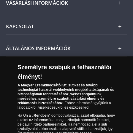
Arany
VÁSÁRLÁSI INFORMÁCIÓK
Ne feledje, amennyiben az érem nem teljesíti
előzetes várakozásait, a vonatkozó jogszabályok
Ezüst
szerint Önt indoklás nélküli elállási jog illeti meg,
Általános Szerződési Feltételek
és a kézhezvételtől számított 14 napon belül
KAPCSOLAT
Magyar
visszaküldheti. A
mennyiben időközben kifizette a
Fizetés
termék árát, akkor azt visszatérítjük Önnek.
Nemzetközi
Csomagolási és postaköltség
Ügyfélszolgálat
ÁLTALÁNOS INFORMÁCIÓK
Szállítási módok
Leiratkozás a hírlevélről
Kézbesítés
Karrier
Személyre szabjuk a felhasználói
Sütik (cookies) használata
Reklamáció
élményt!
06 80 888 889
Süti (cookies)
Beállítások
Visszaküldés
A Magyar Éremkibocsátó Kft.
sütiket és további
Társaságunkról
technológiát használ webhelyeink megbízhatóságának és
(díjmentesen hívható hétfőtől csütörtökig 9.00 és 17.00
Elállási űrlap
biztonságának fenntartásához, webes forgalmunk
Az érmék és érmek ára és értéke
óra között, péntekenként 9.00 és 15.00 óra között)
méréséhez, személyre szabott vásárlási élmény és
reklámozás biztosításához.
Ehhez információt gyűjtünk a
látogatókról, viselkedésükről és eszközeikről.
Gyakran ismételt kérdések
Ha Ön a
„Rendben”
gombot választja, azzal elfogadja, hogy
Adatkezelés
ezeket az információkat megoszthatjuk harmadik felekkel,
például hirdető partnereinkkel. Ha
nem fogadja
el a süti
szabályzatot, akkor csak az alapvető sütiket használjuk, így