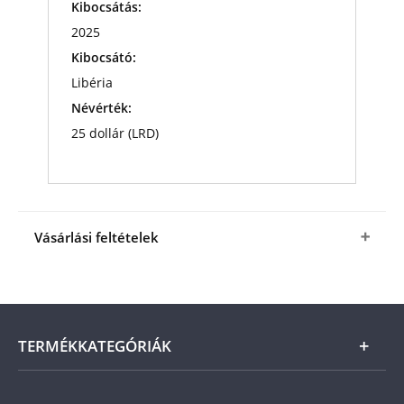
Kibocsátás:
2025
Kibocsátó:
Libéria
Névérték:
25 dollár (LRD)
Vásárlási feltételek
Igen, megrendelem
a
XIV. Leó pápa színarany
emlékérmé
t
a fenti kedvező áron (+ az
ÁSZF
-ben
megjelölt csomagolási és postaköltség).
A
termék ára online, vagy szállításkor a futárnak
TERMÉKKATEGÓRIÁK
vagy a termékhez csatolt fizetési szelvényen, a
számla kiállításától számított 21 napon belül
fizetendő.