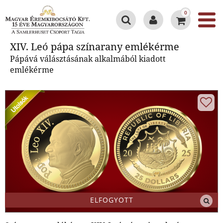
0
XIV. Leó pápa színarany
XIV. Leó pápa színarany emlékérme
emlékérme
Pápává válásztásának alkalmából kiadott
emlékérme
ELFOGYOTT