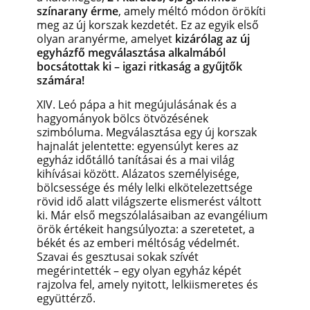
színarany érme
, amely méltó módon örökíti
meg az új korszak kezdetét. Ez az egyik első
olyan aranyérme, amelyet
kizárólag az új
egyházfő megválasztása alkalmából
bocsátottak ki – igazi ritkaság a gyűjtők
számára!
XIV. Leó pápa a hit megújulásának és a
hagyományok bölcs ötvözésének
szimbóluma. Megválasztása egy új korszak
hajnalát jelentette: egyensúlyt keres az
egyház időtálló tanításai és a mai világ
kihívásai között. Alázatos személyisége,
bölcsessége és mély lelki elkötelezettsége
rövid idő alatt világszerte elismerést váltott
ki. Már első megszólalásaiban az evangélium
örök értékeit hangsúlyozta: a szeretetet, a
békét és az emberi méltóság védelmét.
Szavai és gesztusai sokak szívét
megérintették – egy olyan egyház képét
rajzolva fel, amely nyitott, lelkiismeretes és
együttérző.