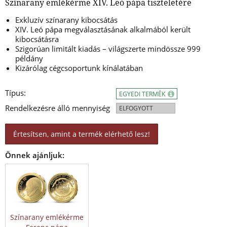
Színarany emlékérme XIV. Leó pápa tiszteletére
Exkluzív színarany kibocsátás
XIV. Leó pápa megválasztásának alkalmából került
kibocsátásra
Szigorúan limitált kiadás – világszerte mindössze 999
példány
Kizárólag cégcsoportunk kínálatában
Típus:
EGYEDI TERMÉK
Rendelkezésre álló mennyiség
ELFOGYOTT
Értesítsen, amint a termék elérhető lesz!
Önnek ajánljuk:
Színarany emlékérme