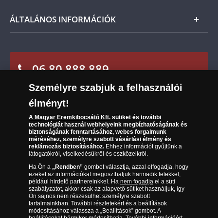
Nemzetközi
Csomagolási és postaköltség
Ügyfélszolgálat
ÁLTALÁNOS INFORMÁCIÓK
Szállítási módok
Leiratkozás a hírlevélről
Kézbesítés
Karrier
Sütik (cookies) használata
Reklamáció
06 80 888 889
Süti (cookies)
Beállítások
Visszaküldés
Társaságunkról
Személyre szabjuk a felhasználói
(díjmentesen hívható hétfőtől csütörtökig 9.00 és 17.00
Elállási űrlap
Az érmék és érmek ára és értéke
óra között, péntekenként 9.00 és 15.00 óra között)
élményt!
Gyakran ismételt kérdések
A Magyar Éremkibocsátó Kft.
sütiket és további
technológiát használ webhelyeink megbízhatóságának és
biztonságának fenntartásához, webes forgalmunk
Adatkezelés
méréséhez, személyre szabott vásárlási élmény és
reklámozás biztosításához.
Ehhez információt gyűjtünk a
látogatókról, viselkedésükről és eszközeikről.
Ha Ön a
„Rendben”
gombot választja, azzal elfogadja, hogy
ezeket az információkat megoszthatjuk harmadik felekkel,
például hirdető partnereinkkel. Ha
nem fogadja
el a süti
szabályzatot, akkor csak az alapvető sütiket használjuk, így
Ön sajnos nem részesülhet személyre szabott
tartalmainkban. További részletekért és a beállítások
módosításához válassza a „Beállítások” gombot. A