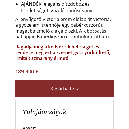
AJÁNDÉK
: elegáns díszdoboz és
Eredetiséget Igazoló Tanúsítvány
A lenyűgöző Victoria érem előlapját
Victoria,
a győzelem istennője egy babérkoszorút
magasba emelő alakja
díszíti. A kibocsátás
hátlapján Babérkoszorú szimbólum látható.
Ragadja meg a kedvező lehetőséget és
rendelje meg ezt a szemet gyönyörködtető,
limitált színarany érmet!
189 900 Ft
Kosárba tesz
Tulajdonságok
Anyag: