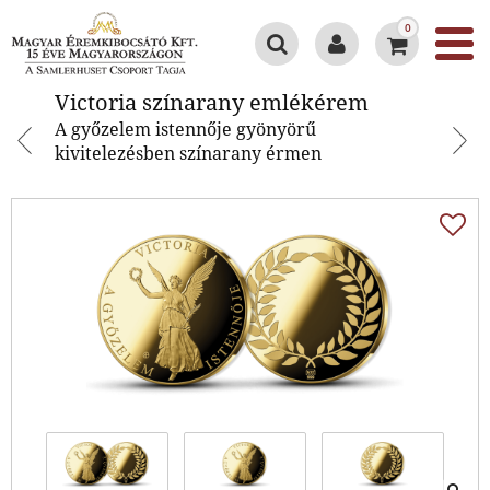
0
Victoria színarany emlékérem
Victoria színarany emlékérem
A győzelem istennője gyönyörű
kivitelezésben színarany érmen