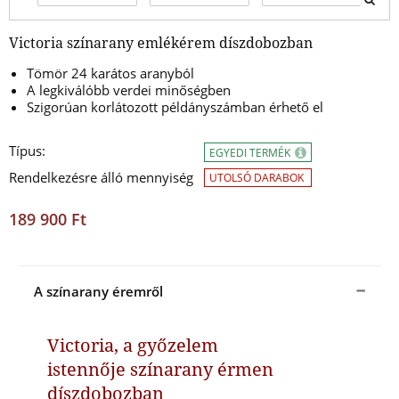
Victoria színarany emlékérem díszdobozban
Tömör 24 karátos aranyból
A legkiválóbb verdei minőségben
Szigorúan korlátozott példányszámban érhető el
Típus:
EGYEDI TERMÉK
Rendelkezésre álló mennyiség
UTOLSÓ DARABOK
189 900 Ft
A színarany éremről
Victoria, a győzelem
istennője színarany érmen
díszdobozban