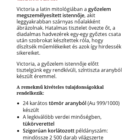
Victoria a latin mitológiában a
győzelem
megszemélyesített istennője
, akit
leggyakrabban szárnyas nőalakként
ábrázolnak. Hatalmas tisztelet övezte őt, a
diadalmas hadvezérek egy-egy győztes csata
után szobrokat készítettek róla, hogy
díszítsék műemlékeiket és azok így hirdessék
sikereiket.
Victoria, a győzelem istennője előtt
tisztelgünk egy rendkívüli, színtiszta aranyból
készült éremmel.
A remekmű kivételes tulajdonságokkal
rendelkezik:
24 karátos
tömör aranyból
(Au 999/1000)
készült
A legkiválóbb verdei minőségben,
tükörverettel
Szigorúan korlátozott
példányszám:
mindössze 2 500 darab világszerte