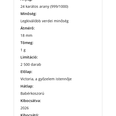
24 karátos arany (999/1000)
Minőség:
Legkiválóbb verdei minőség
Átmérő:
18 mm
Tömeg:
1 g
Limitáció:
2 500 darab
Előlap:
Victoria, a győzelem istennője
Hátlap:
Babérkoszorú
Kibocsátva:
2026
Kibocsátó: