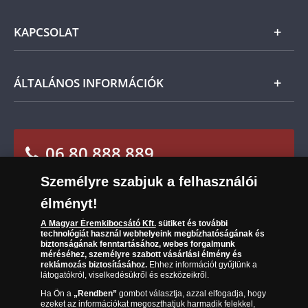
Ezüst
Általános Szerződési Feltételek
KAPCSOLAT
Magyar
Fizetés
Nemzetközi
Csomagolási és postaköltség
Ügyfélszolgálat
ÁLTALÁNOS INFORMÁCIÓK
Szállítási módok
Leiratkozás a hírlevélről
Kézbesítés
Karrier
Sütik (cookies) használata
Reklamáció
06 80 888 889
Süti (cookies)
Beállítások
Visszaküldés
Társaságunkról
Személyre szabjuk a felhasználói
(díjmentesen hívható hétfőtől csütörtökig 9.00 és
Elállási űrlap
Az érmék és érmek ára és értéke
élményt!
17.00 óra között, péntekenként 9.00 és 15.00 óra
között)
Gyakran ismételt kérdések
A Magyar Éremkibocsátó Kft.
sütiket és további
technológiát használ webhelyeink megbízhatóságának és
biztonságának fenntartásához, webes forgalmunk
Adatkezelés
méréséhez, személyre szabott vásárlási élmény és
reklámozás biztosításához.
Ehhez információt gyűjtünk a
látogatókról, viselkedésükről és eszközeikről.
Ha Ön a
„Rendben”
gombot választja, azzal elfogadja, hogy
ezeket az információkat megoszthatjuk harmadik felekkel,