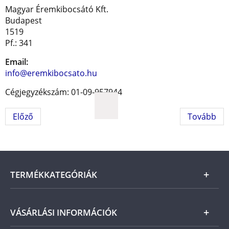
Magyar Éremkibocsátó Kft.
Budapest
1519
Pf.: 341
Email:
info@eremkibocsato.hu
Cégjegyzékszám: 01-09-957944
Előző
Tovább
TERMÉKKATEGÓRIÁK
Arany
VÁSÁRLÁSI INFORMÁCIÓK