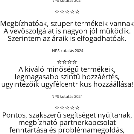
NPS kutatás 2024
⭐⭐⭐⭐⭐
Megbízhatóak, szuper termékeik vannak
A vevőszolgálat is nagyon jól működik.
Szerintem az áraik is elfogadhatóak.
NPS kutatás 2024
⭐⭐⭐⭐
A kiváló minőségű termékeik,
legmagasabb szintű hozzáértés,
ügyintézőik ügyfélcentrikus hozzáállása!
NPS kutatás 2024
⭐⭐⭐⭐⭐
Pontos, szakszerű segítséget nyújtanak,
megbízható partnerkapcsolat
fenntartása és problémamegoldás,