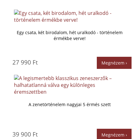
Egy csata, két birodalom, hét uralkodó - történelem
érmékbe verve!
27 990 Ft
Megnézem ›
A zenetörténelem nagyjai 5 érmés szett
39 900 Ft
Megnézem ›