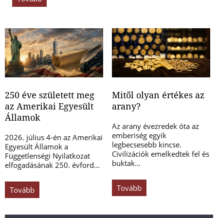
250 éve született meg
Mitől olyan értékes az
az Amerikai Egyesült
arany?
Államok
Az arany évezredek óta az
emberiség egyik
2026. július 4-én az Amerikai
legbecsesebb kincse.
Egyesült Államok a
Civilizációk emelkedtek fel és
Függetlenségi Nyilatkozat
buktak…
elfogadásának 250. évford…
Tovább
Tovább