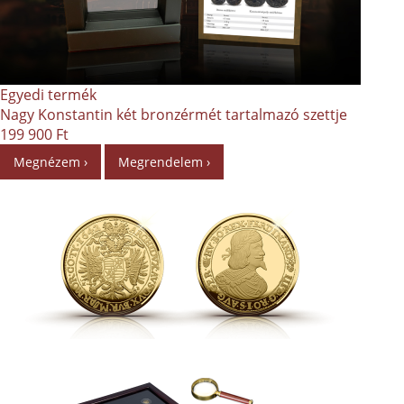
Egyedi termék
Nagy Konstantin két bronzérmét tartalmazó szettje
199 900 Ft
Megnézem ›
Megrendelem ›