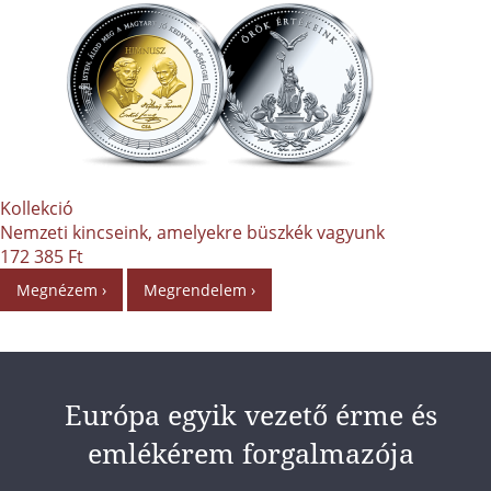
Kollekció
Nemzeti kincseink, amelyekre büszkék vagyunk
172 385 Ft
Megnézem ›
Megrendelem ›
Európa egyik vezető érme és
emlékérem forgalmazója