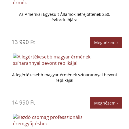
Az Amerikai Egyesült Államok létrejöttének 250.
évfordulójára
13 990 Ft
Megnézem ›
A legértékesebb magyar érmének színarannyal bevont
replikája!
14 990 Ft
Megnézem ›