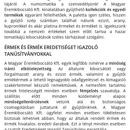
tájáról. A numizmatika a szenvedélyünk! A Magyar
Éremkibocsátó Kft. kínálatában gyűjthető
kollekciók és egyedi
termékek
egyaránt fellelhetőek. A paletta igen széles, hiszen
a gyűjtő szép számban találhat nálunk ezüst, arany,
kupronikkel és akár platina érmeket és érméket is. Igyekszünk
továbbá a nemzeti értékeket szem előtt tartva a hazai
tematikájú kibocsátások széles tárházával szolgálni.
ÉRMEK ÉS ÉRMÉK EREDETISÉGET IGAZOLÓ
TANÚSÍTVÁNYOKKAL
A Magyar Éremkibocsátó Kft. egyik legfőbb ismérve a
minőség
iránti elkötelezettség
. Az általunk kibocsátott vagy
forgalmazott arany és ezüst érmék, valamint a gyűjtői
emlékérmek a lehető legnagyobb odafigyeléssel és kimagasló
szakértemmel készülő remekművek. A nemesfém tartalmú
érmek hitelességét minden esetben
fémjelzés
szavatolja. A
szállítás előtt minden küldeményt alapos
minőségellenőrzésnek
vetünk alá és biztonságos
csomagolásban juttatunk el gyűjtőinknek. A Magyar
Éremkibocsátó Kft. ügyfelei minden esetben tökéletesen
biztosak lehetnek abban, hogy az általuk rendelt érmek és
érmék hivatalos, eredeti darabok. Ezt a tényt minden esetben
a csatolt Eredetiséget Igazoló Tanúsítvány garantálja.