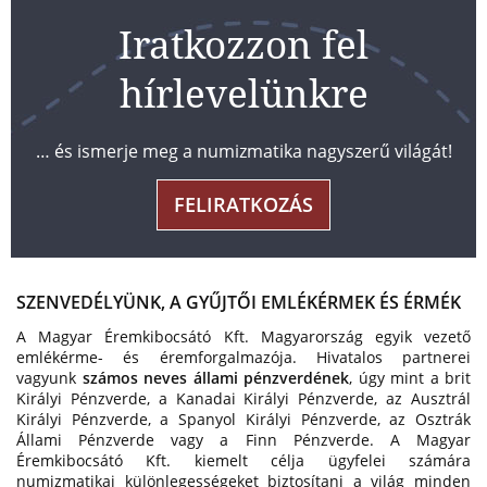
Iratkozzon fel
hírlevelünkre
… és ismerje meg a numizmatika nagyszerű világát!
FELIRATKOZÁS
SZENVEDÉLYÜNK, A GYŰJTŐI EMLÉKÉRMEK ÉS ÉRMÉK
A Magyar Éremkibocsátó Kft. Magyarország egyik vezető
emlékérme- és éremforgalmazója. Hivatalos partnerei
vagyunk
számos neves állami pénzverdének
, úgy mint a brit
Királyi Pénzverde, a Kanadai Királyi Pénzverde, az Ausztrál
Királyi Pénzverde, a Spanyol Királyi Pénzverde, az Osztrák
Állami Pénzverde vagy a Finn Pénzverde. A Magyar
Éremkibocsátó Kft. kiemelt célja ügyfelei számára
numizmatikai különlegességeket biztosítani a világ minden