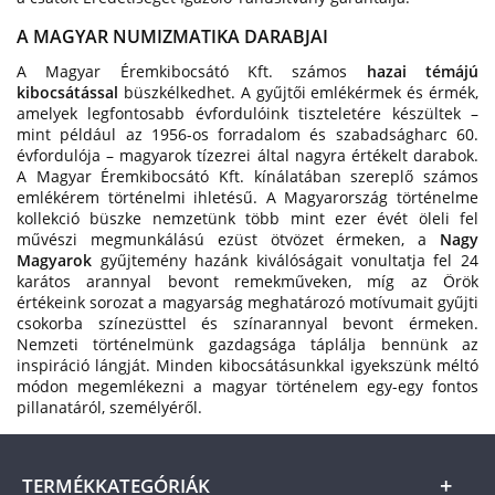
A MAGYAR NUMIZMATIKA DARABJAI
A Magyar Éremkibocsátó Kft. számos
hazai témájú
kibocsátással
büszkélkedhet. A gyűjtői emlékérmek és érmék,
amelyek legfontosabb évfordulóink tiszteletére készültek –
mint például az 1956-os forradalom és szabadságharc 60.
évfordulója – magyarok tízezrei által nagyra értékelt darabok.
A Magyar Éremkibocsátó Kft. kínálatában szereplő számos
emlékérem történelmi ihletésű. A Magyarország történelme
kollekció büszke nemzetünk több mint ezer évét öleli fel
művészi megmunkálású ezüst ötvözet érmeken, a
Nagy
Magyarok
gyűjtemény hazánk kiválóságait vonultatja fel 24
karátos arannyal bevont remekműveken, míg az Örök
értékeink sorozat a magyarság meghatározó motívumait gyűjti
csokorba színezüsttel és színarannyal bevont érmeken.
Nemzeti történelmünk gazdagsága táplálja bennünk az
inspiráció lángját. Minden kibocsátásunkkal igyekszünk méltó
módon megemlékezni a magyar történelem egy-egy fontos
pillanatáról, személyéről.
TERMÉKKATEGÓRIÁK