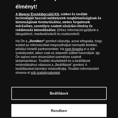
(díjmentesen hívható hétfőtől csütörtökig 9.00 és
Az érmék és érmek ára és értéke
élményt!
17.00 óra között, péntekenként 9.00 és 15.00 óra
között)
Gyakran ismételt kérdések
A Magyar Éremkibocsátó Kft.
sütiket és további
technológiát használ webhelyeink megbízhatóságának és
biztonságának fenntartásához, webes forgalmunk
Adatkezelés
méréséhez, személyre szabott vásárlási élmény és
reklámozás biztosításához.
Ehhez információt gyűjtünk a
látogatókról, viselkedésükről és eszközeikről.
Ha Ön a
„Rendben”
gombot választja, azzal elfogadja, hogy
ezeket az információkat megoszthatjuk harmadik felekkel,
például hirdető partnereinkkel. Ha
nem fogadja
el a süti
szabályzatot, akkor csak az alapvető sütiket használjuk, így
Ön sajnos nem részesülhet személyre szabott
tartalmainkban. További részletekért és a beállítások
módosításához válassza a „Beállítások” gombot. A
beállításokat bármikor módosíthatja. További információért
olvassa el
süti szabályzatunkat
.
Magyar Éremkibocsátó Kft. 1134 Budapest, Váci út 33.
Cégjegyzékszám: 01-09-957944, Adószám: 23275395-2-41 A Társaság a
Magyar Kereskedelmi Engedélyezési Hivatal Nemesfémvizsgáló és
Beállítások
Hitelesítő Hatóság (1089 Budapest, Bláthy Ottó utca 3-5.)
engedélyéhez kötött tevékenységet folytat. Kereskedelmi engedély
száma: PR7638
© Copyright 2026 - Magyar Éremkibocsátó Kft.
Rendben