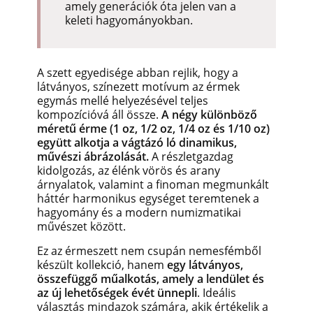
amely generációk óta jelen van a
keleti hagyományokban.
A szett egyedisége abban rejlik, hogy a
látványos, színezett motívum az érmek
egymás mellé helyezésével teljes
kompozícióvá áll össze.
A négy különböző
méretű érme (1 oz, 1/2 oz, 1/4 oz és 1/10 oz)
együtt alkotja a vágtázó ló dinamikus,
művészi ábrázolását.
A részletgazdag
kidolgozás, az élénk vörös és arany
árnyalatok, valamint a finoman megmunkált
háttér harmonikus egységet teremtenek a
hagyomány és a modern numizmatikai
művészet között.
Ez az érmeszett nem csupán nemesfémből
készült kollekció, hanem
egy látványos,
összefüggő műalkotás, amely a lendület és
az új lehetőségek évét ünnepli
. Ideális
választás mindazok számára, akik értékelik a