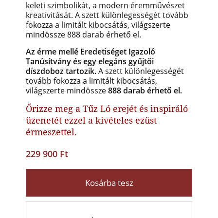
keleti szimbolikát, a modern éremművészet
kreativitását. A szett különlegességét tovább
fokozza a limitált kibocsátás, világszerte
mindössze 888 darab érhető el.
Az érme mellé Eredetiséget Igazoló
Tanúsítvány és egy elegáns gyűjtői
díszdoboz tartozik.
A szett különlegességét
tovább fokozza a limitált kibocsátás,
világszerte mindössze
888 darab érhető el.
Őrizze meg a Tűz Ló erejét és inspiráló
üzenetét ezzel a kivételes ezüst
érmeszettel.
229 900 Ft
Kosárba tesz