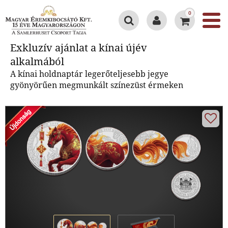
0
Exkluzív ajánlat a kínai újév
Exkluzív ajánlat a kínai újév
alkalmából
alkalmából
A kínai holdnaptár legerőteljesebb jegye
gyönyörűen megmunkált színezüst érmeken