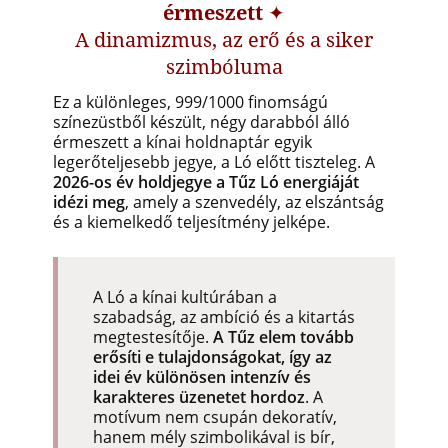
érmeszett
✦
A dinamizmus, az erő és a siker
szimbóluma
Ez a különleges, 999/1000 finomságú
színezüstből készült, négy darabból álló
érmeszett a kínai holdnaptár egyik
legerőteljesebb jegye, a Ló előtt tiszteleg. A
2026-os év holdjegye a Tűz Ló energiáját
idézi meg
, amely a szenvedély, az elszántság
és a kiemelkedő teljesítmény jelképe.
A Ló a kínai kultúrában a
szabadság, az ambíció és a kitartás
megtestesítője.
A Tűz elem tovább
erősíti e tulajdonságokat, így az
idei év különösen intenzív és
karakteres üzenetet hordoz
. A
motívum nem csupán dekoratív,
hanem mély szimbolikával is bír,