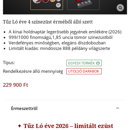
Tűz Ló éve 4 színezüst érméből álló szett
A kínai holdnaptár legerősebb jegyének emlékére (2026)
999/1000 finomságú,1,85 uncia tömör színezüstből
Verdefényes minőségben, elegáns díszdobozban
Limitált kiadás: mindössze 888 példány világszerte
Típus:
EGYEDI TERMÉK
Rendelkezésre álló mennyiség
UTOLSÓ DARABOK
229 900 Ft
Érmeszettről
✦
Tűz Ló éve 2026 – limitált ezüst