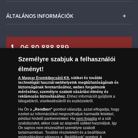
termék árát, akkor azt visszatérítjük Önnek.
Nemzetközi
Csomagolási és postaköltség
Ügyfélszolgálat
ÁLTALÁNOS INFORMÁCIÓK
Szállítási módok
Leiratkozás a hírlevélről
Kézbesítés
Karrier
Sütik (cookies) használata
Reklamáció
06 80 888 889
Süti (cookies)
Beállítások
Visszaküldés
Társaságunkról
Személyre szabjuk a felhasználói
(díjmentesen hívható hétfőtől csütörtökig 9.00 és 17.00
Elállási űrlap
Az érmék és érmek ára és értéke
óra között, péntekenként 9.00 és 15.00 óra között)
élményt!
Gyakran ismételt kérdések
A Magyar Éremkibocsátó Kft.
sütiket és további
technológiát használ webhelyeink megbízhatóságának és
biztonságának fenntartásához, webes forgalmunk
Adatkezelés
méréséhez, személyre szabott vásárlási élmény és
reklámozás biztosításához.
Ehhez információt gyűjtünk a
látogatókról, viselkedésükről és eszközeikről.
Ha Ön a
„Rendben”
gombot választja, azzal elfogadja, hogy
ezeket az információkat megoszthatjuk harmadik felekkel,
például hirdető partnereinkkel. Ha
nem fogadja
el a süti
szabályzatot, akkor csak az alapvető sütiket használjuk, így
Ön sajnos nem részesülhet személyre szabott
tartalmainkban. További részletekért és a beállítások
módosításához válassza a „Beállítások” gombot. A