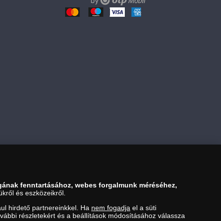
19 990 Ft
Kosárba tesz
gának fenntartásához, webes forgalmunk méréséhez,
kről és eszközeikről.
ul hirdető partnereinkkel. Ha
nem fogadja
el a süti
ovábbi részletekért és a beállítások módosításához válassza
ezési Hivatal Nemesfémvizsgáló és Hitelesítő Hatóság (1089