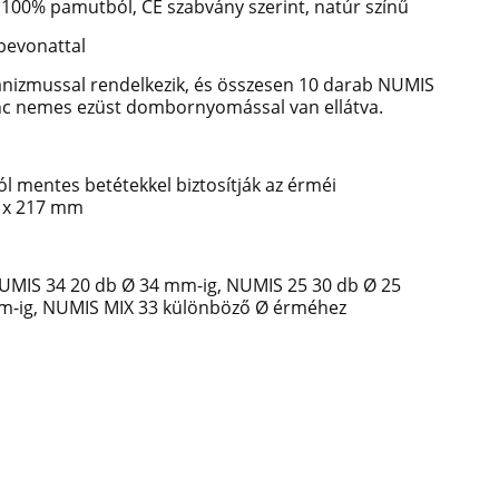
100% pamutból, CE szabvány szerint, natúr színű
bevonattal
nizmussal rendelkezik, és összesen 10 darab NUMIS
inc nemes ezüst dombornyomással van ellátva.
ól mentes betétekkel biztosítják az érméi
3 x 217 mm
MIS 34 20 db Ø 34 mm-ig, NUMIS 25 30 db Ø 25
m-ig, NUMIS MIX 33 különböző Ø érméhez