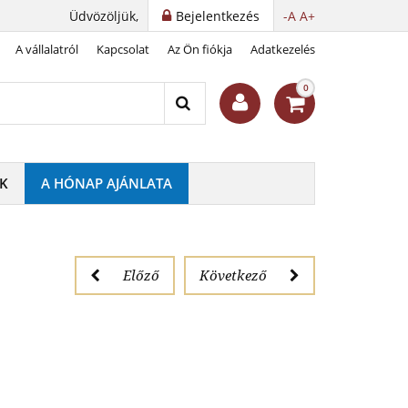
Üdvözöljük,
Bejelentkezés
-A
A+
A vállalatról
Kapcsolat
Az Ön fiókja
Adatkezelés
űjtéshez
0
K
A HÓNAP AJÁNLATA
Előző
Következő