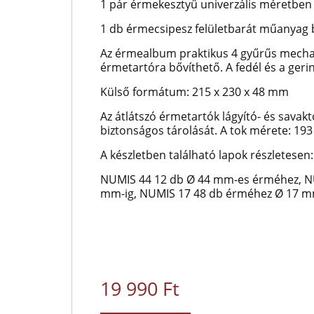
1 pár érmekesztyű univerzális méretben 
1 db érmecsipesz felületbarát műanyag 
Az érmealbum praktikus 4 gyűrűs mecha
érmetartóra bővíthető. A fedél és a ger
Külső formátum: 215 x 230 x 48 mm
Az átlátszó érmetartók lágyító- és savakt
biztonságos tárolását. A tok mérete: 19
A készletben található lapok részletesen:
NUMIS 44 12 db Ø 44 mm-es érméhez, NU
mm-ig, NUMIS 17 48 db érméhez Ø 17 m
19 990 Ft