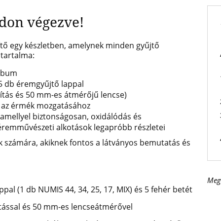
ódon végezve!
ítő egy készletben, amelynek minden gyűjtő
 tartalma:
album
5 db éremgyűjtő lappal
yítás és 50 mm-es átmérőjű lencse)
sz az érmék mozgatásához
amellyel biztonságosan, oxidálódás és
éremművészeti alkotások legapróbb részletei
ők számára, akiknek fontos a látványos bemutatás és
Meg
l (1 db NUMIS 44, 34, 25, 17, MIX) és 5 fehér betét
ítással és 50 mm-es lencseátmérővel