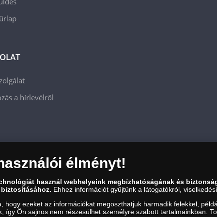
üldés
 űrlap
OLAT
zolgálat
zás a hírlevélről
használói élményt!
echnológiát használ webhelyeink megbízhatóságának és biztonsá
 biztosításához.
Ehhez információt gyűjtünk a látogatókról, viselkedésü
a, hogy ezeket az információkat megoszthatjuk harmadik felekkel, példá
uk, így Ön sajnos nem részesülhet személyre szabott tartalmainkban. T
zám: 01-09-957944, Adószám: 23275395-2-41 A Társaság a Magyar Kereskedelmi Engedély