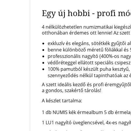
Egy új hobbi - profi m
4 nélkülözhetetlen numizmatikai kiegész
otthonában érdemes ott lennie! Az szett
exkluzív és elegáns, sötétkék gyűjtői 
benne különböző méretű fóliákkal és 
professzionális nagyító (400%-os nag
védőréteggel ellátott speciális csipe
100% pamutból készült puha kesztyű, 
szennyeződés nélkül tapinthatóak az 
A szett ideális kezdő és profi éremgyűjt
a gondos, szakértő tárolás!
A készlet tartalma:
1 db NUMIS kék érmealbum 5 db érmelappa
1 LU1 nagyító üveglencsével, 4x-es nagy