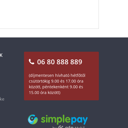
K
06 80 888 889
(díjmentesen hívható hétfőtől
csütörtökig 9.00 és 17.00 óra
között, péntekenként 9.00 és
15.00 óra között)
éke