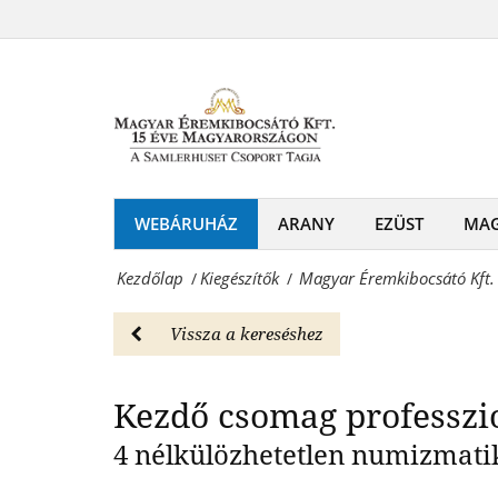
Magyar
éremgyűjtéshez
Éremkibocsátó
Kezdő c
-
Kft.
Kiegészítők
-
Magyar
Kezdő
Éremkibocsátó
csomag
WEBÁRUHÁZ
ARANY
EZÜST
MA
Kft.
éremgyűjtéshez
-
Kezdőlap
Kiegészítők
Magyar Éremkibocsátó Kft.
/
/
-
Érmék
Kiegészítők
Vissza a kereséshez
és
Magyar
emlékérmek
Kezdő csomag professzi
Éremkibocsátó
hivatalos
Kft.
4 nélkülözhetetlen numizmatik
forgalmazója!
-