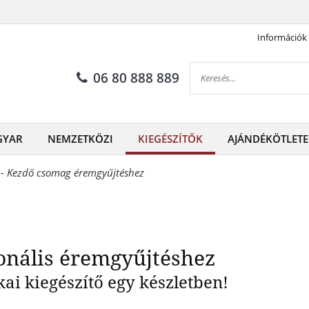
Információk
somag professzionális éremgy
06 80 888 889
GYAR
NEMZETKÖZI
KIEGÉSZÍTŐK
AJÁNDÉKÖTLETE
 - Kezdő csomag éremgyűjtéshez
onális éremgyűjtéshez
ai kiegészítő egy készletben!