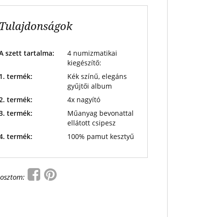
Tulajdonságok
A szett tartalma:
4 numizmatikai
kiegészítő:
1. termék:
Kék színű, elegáns
gyűjtői album
2. termék:
4x nagyító
3. termék:
Műanyag bevonattal
ellátott csipesz
4. termék:
100% pamut kesztyű
osztom: