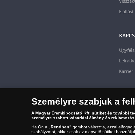
Visszak
Elállási
KAPCS
Ügyféls
Leiratko
Karrier
Személyre szabjuk a fel
A Magyar Éremkibocsátó Kft.
sütiket és további t
személyre szabott vásárlási élmény és reklámozás
Ha Ön a
„Rendben”
gombot választja, azzal elfogadj
szabályzatot, akkor csak az alapvető sütiket használj
Magyar Éremkibocsátó Kft. 1134 Budapest, Váci út 33. Cégjegyzéks