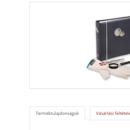
Érmék
és
emlékérmek
hivatalos
forgalmazója!
Terméktulajdonságok
Vásárlási feltétel