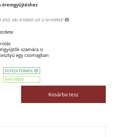
s éremgyűjtéshez
 első, aki értékeli ezt a terméket!
kezdete
rolás
remgyűjtők számára is
 kesztyű egy csomagban
EGYEDI TERMÉK
RAKTÁRON
Kosárba tesz