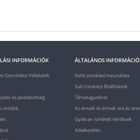
LÁSI INFORMÁCIÓK
ÁLTALÁNOS INFORMÁCIÓ
os Szerződési Feltételek
Sütik (cookies) használata
Süti (cookies)
Beállítások
lási és postaköltség
Társaságunkról
ási módok
Az érmék és érmek ára és ért
tés
Gyakran ismételt kérdések
áció
Adatkezelés