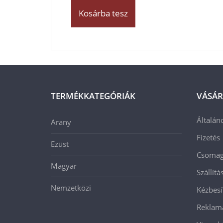
Kosárba tesz
TERMÉKKATEGÓRIÁK
VÁSÁR
Általán
Arany
Fizetés
Ezüst
Csomago
Magyar
Szállít
Nemzetközi
Kézbesí
Reklam