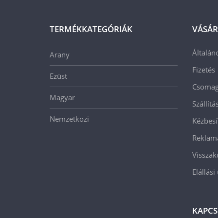
TERMÉKKATEGÓRIÁK
VÁSÁR
Általán
Arany
Fizetés
Ezüst
Csomago
Magyar
Szállít
Nemzetközi
Kézbesí
Reklam
Visszak
Elállási
KAPCS