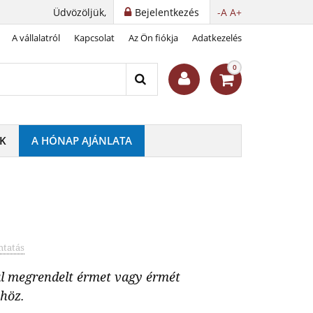
Üdvözöljük,
Bejelentkezés
-A
A+
A vállalatról
Kapcsolat
Az Ön fiókja
Adatkezelés
0
K
A HÓNAP AJÁNLATA
tatás
al megrendelt érmet vagy érmét
nhöz.