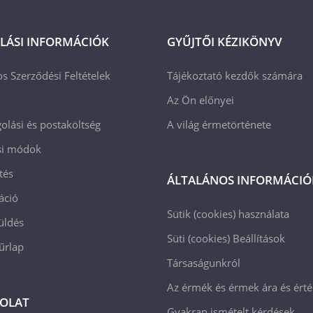
LÁSI INFORMÁCIÓK
GYŰJTŐI KÉZIKÖNYV
os Szerződési Feltételek
Tájékoztató kezdők számára
Az Ön előnyei
lási és postaköltség
A világ érmetörténete
ási módok
tés
ÁLTALÁNOS INFORMÁCIÓ
áció
Sütik (cookies) használata
üldés
Süti (cookies)
Beállítások
 űrlap
Társaságunkról
Az érmék és érmek ára és ért
OLAT
Gyakran ismételt kérdések