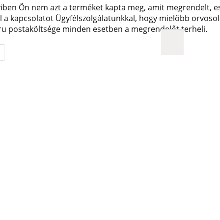
ben Ön nem azt a terméket kapta meg, amit megrendelt, ese
l a kapcsolatot Ügyfélszolgálatunkkal, hogy mielőbb orvosoln
áru postaköltsége minden esetben a megrendelőt terheli.