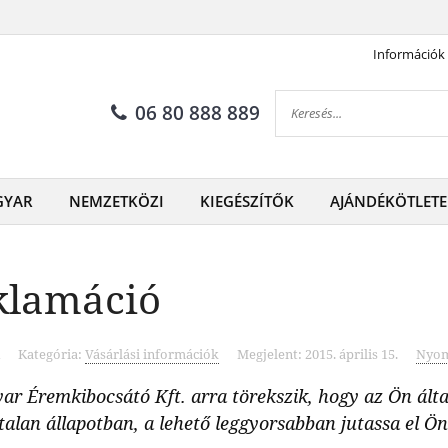
Információk
06 80 888 889
GYAR
NEMZETKÖZI
KIEGÉSZÍTŐK
AJÁNDÉKÖTLETE
klamáció
Kategória:
Vásárlási információk
Megjelent: 2015. április 15.
Nyom
ar Éremkibocsátó Kft. arra törekszik, hogy az Ön ált
talan állapotban, a lehető leggyorsabban jutassa el Ö