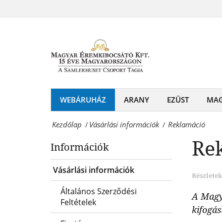
Reklamáció
és
Magyar
emlékérmek
Éremkibocsátó
hivatalos
Kft.
forgalmazója!
-
Érmék
WEBÁRUHÁZ
ARANY
EZÜST
MA
és
Kezdőlap
Vásárlási információk
Reklamáció
/
/
emlékérmek
Re
Információk
hivatalos
forgalmazója!
Vásárlási információk
Részletek
Általános Szerződési
A Magy
Feltételek
kifogás