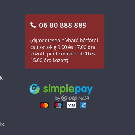
06 80 888 889
(díjmentesen hívható hétfőtől
csütörtökig 9.00 és 17.00 óra
között, péntekenként 9.00 és
15.00 óra között)
K
éke