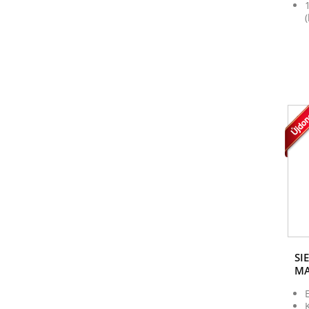
SI
MA