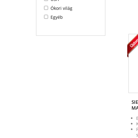
Ókori világ
Egyéb
SI
MA