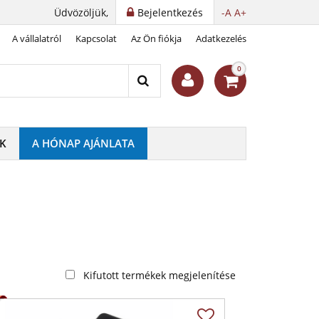
Üdvözöljük,
Bejelentkezés
-A
A+
A vállalatról
Kapcsolat
Az Ön fiókja
Adatkezelés
0
K
A HÓNAP AJÁNLATA
Kifutott termékek megjelenítése