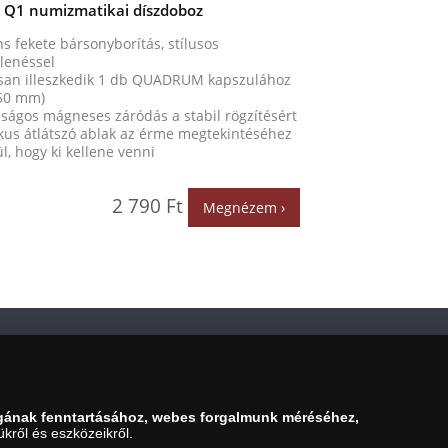
 Q1 numizmatikai díszdoboz
s fekete bársonyborítás, stílusos
lenéssel
san illeszkedik 1 db QUADRUM kapszulához
 50 mm)
ságos mágneses záródás a stabil rögzítésért
ikus átlátszó ablak az érme megtekintéséhez
l, hogy ki kellene venni
2 790 Ft
Megnézem ›
K
06 80 888 889
gának fenntartásához, webes forgalmunk méréséhez,
kről és eszközeikről.
(díjmentesen hívható hétfőtől