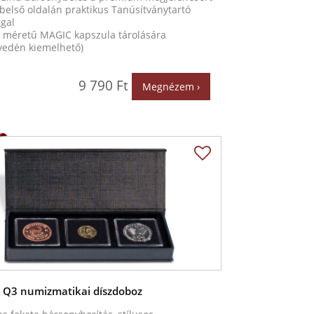
belső oldalán praktikus Tanúsítványtartó
gal
L méretű MAGIC kapszula tárolására
yedén kiemelhető)
9 790 Ft
Megnézem ›
 Q3 numizmatikai díszdoboz