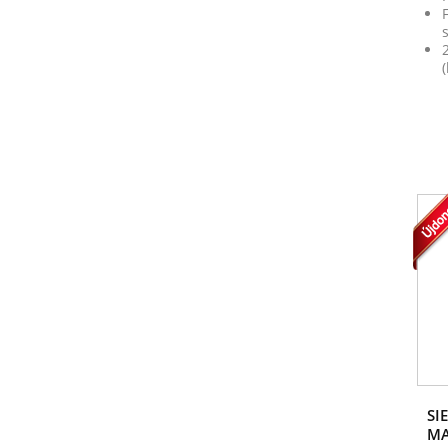
SI
MA