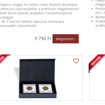
Elegán
megje
Elegáns, világos fa hatású, matt felületű díszdoboz
Ponto
Krémszínű bársonybélés a prémium megjelenésért
(50 ×
Fedél belső oldalán praktikus Tanúsítványtartó
Bizton
szalaggal
Prakt
1 db S méretű MAGIC kapszula tárolására
anélkü
(könnyedén kiemelhető)
9 790 Ft
Megnézem ›