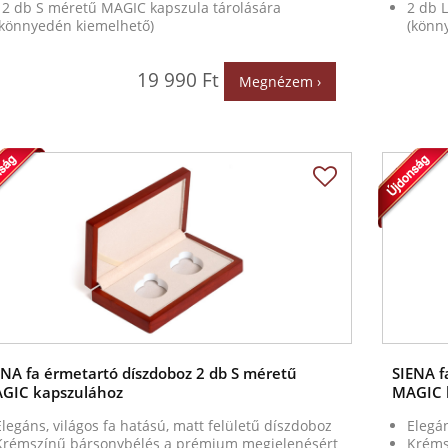
12 db S méretű MAGIC kapszula tárolására
2 db 
(könnyedén kiemelhető)
(könn
19 990 Ft
Megnézem ›
ENA fa érmetartó díszdoboz 2 db S méretű
SIENA f
GIC kapszulához
MAGIC 
Elegáns, világos fa hatású, matt felületű díszdoboz
Elegán
Krémszínű bársonybélés a prémium megjelenésért
Kréms