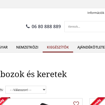
Információk
06 80 888 889
GYAR
NEMZETKÖZI
KIEGÉSZÍTŐK
AJÁNDÉKÖTLETE
bozok és keretek
és: