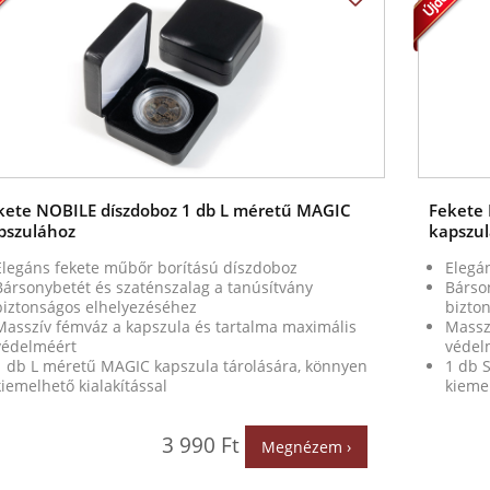
kete NOBILE díszdoboz 1 db L méretű MAGIC
Fekete 
pszulához
kapszu
Elegáns fekete műbőr borítású díszdoboz
Elegá
Bársonybetét és szaténszalag a tanúsítvány
Bárso
biztonságos elhelyezéséhez
bizto
Masszív fémváz a kapszula és tartalma maximális
Massz
védelméért
védel
1 db L méretű MAGIC kapszula tárolására, könnyen
1 db 
kiemelhető kialakítással
kiemel
3 990 Ft
Megnézem ›