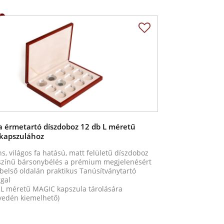
a érmetartó díszdoboz 12 db L méretű
kapszulához
s, világos fa hatású, matt felületű díszdoboz
zínű bársonybélés a prémium megjelenésért
belső oldalán praktikus Tanúsítványtartó
gal
 L méretű MAGIC kapszula tárolására
yedén kiemelhető)