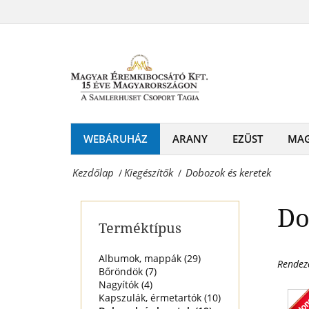
Dobozok
-
és
Érmék
keretek
és
Magyar
emlékérmek
Éremkibocsátó
hivatalos
Kft.
WEBÁRUHÁZ
ARANY
EZÜST
MA
forgalmazója!
-
Kezdőlap
Kiegészítők
Dobozok és keretek
/
/
Érmék
és
Do
Terméktípus
emlékérmek
hivatalos
Albumok, mappák (
29
)
Rendez
Bőröndök (
7
)
forgalmazója!
Nagyítók (
4
)
Kapszulák, érmetartók (
10
)