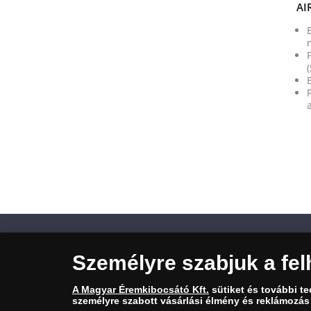
AI
TERMÉKKATEGÓRIÁK
VÁSÁR
Személyre szabjuk a fel
Általán
A Magyar Éremkibocsátó Kft.
sütiket és további t
Arany
személyre szabott vásárlási élmény és reklámozás