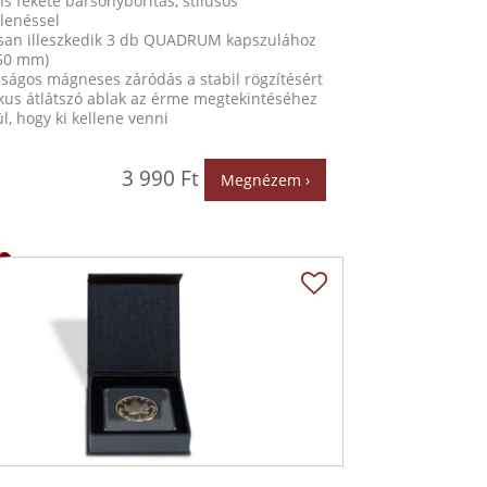
s fekete bársonyborítás, stílusos
lenéssel
san illeszkedik 3 db QUADRUM kapszulához
 50 mm)
ságos mágneses záródás a stabil rögzítésért
ikus átlátszó ablak az érme megtekintéséhez
l, hogy ki kellene venni
3 990 Ft
Megnézem ›