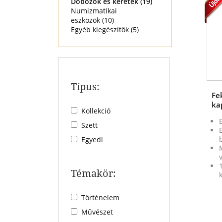
Dobozok és keretek (
19
)
Numizmatikai
eszközök (
10
)
Egyéb kiegészítők (
5
)
Típus:
Fe
ka
Kollekció
Szett
Egyedi
Témakör:
Történelem
Művészet