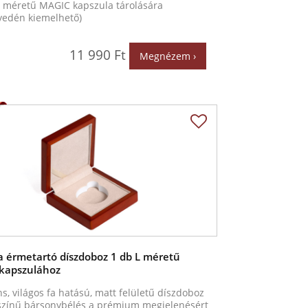
L méretű MAGIC kapszula tárolására
yedén kiemelhető)
11 990 Ft
Megnézem ›
a érmetartó díszdoboz 1 db L méretű
kapszulához
s, világos fa hatású, matt felületű díszdoboz
zínű bársonybélés a prémium megjelenésért