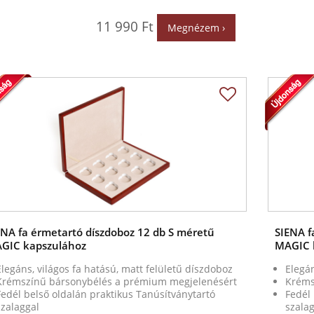
11 990 Ft
Megnézem ›
ENA fa érmetartó díszdoboz 12 db S méretű
SIENA f
GIC kapszulához
MAGIC 
Elegáns, világos fa hatású, matt felületű díszdoboz
Elegán
Krémszínű bársonybélés a prémium megjelenésért
Kréms
Fedél belső oldalán praktikus Tanúsítványtartó
Fedél 
szalaggal
szalag