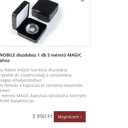
NOBILE díszdoboz 1 db S méretű MAGIC
lához
ns fekete műbőr borítású díszdoboz
nybetét és szaténszalag a tanúsítvány
nságos elhelyezéséhez
ív fémváz a kapszula és tartalma maximális
méért
S méretű MAGIC kapszula tárolására, könnyen
hető kialakítással
3 990 Ft
Megnézem ›