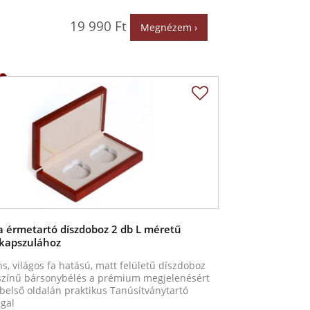
19 990 Ft
Megnézem ›
a érmetartó díszdoboz 2 db L méretű
kapszulához
s, világos fa hatású, matt felületű díszdoboz
zínű bársonybélés a prémium megjelenésért
belső oldalán praktikus Tanúsítványtartó
gal