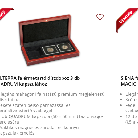
LTERRA fa érmetartó díszdoboz 3 db
SIENA f
ADRUM kapszulához
MAGIC 
Elegáns mahagóni fa hatású prémium megjelenésű
Elegán
díszdoboz
Kréms
Fekete szatén belső párnázással és
Fedél 
tanúsítványtartó szalaggal
szalag
3 db QUADRUM kapszula (50 × 50 mm) biztonságos
12 db
tárolására
(könn
Praktikus mágneses záródás és könnyű
kapszulakiemelés