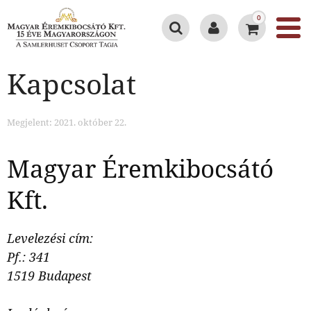
0
Kapcsolat
Megjelent: 2021. október 22.
Magyar Éremkibocsátó
Kft.
Levelezési cím:
Pf.: 341
1519 Budapest