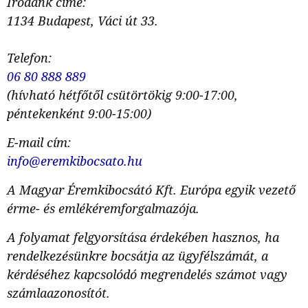
Irodánk címe:
1134 Budapest, Váci út 33.
Telefon:
06 80 888 889
(hívható hétfőtől csütörtökig 9:00-17:00,
péntekenként 9:00-15:00)
E-mail cím:
info@eremkibocsato.hu
A Magyar Éremkibocsátó Kft. Európa egyik vezető
érme- és emlékéremforgalmazója.
A folyamat felgyorsítása érdekében hasznos, ha
rendelkezésünkre bocsátja az ügyfélszámát, a
kérdéséhez kapcsolódó megrendelés számot vagy
számlaazonosítót.