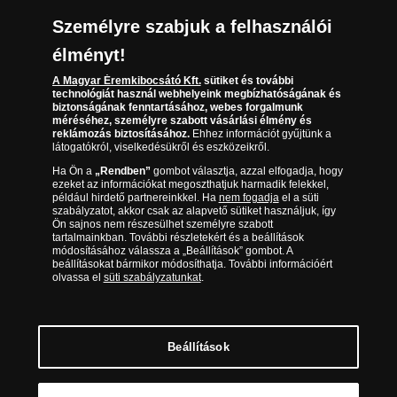
Társaságunkról
Személyre szabjuk a felhasználói
(díjmentesen hívható hétfőtől csütörtökig 9.00 és
Az érmék és érmek ára és értéke
17.00 óra között, péntekenként 9.00 és 15.00 óra
élményt!
között)
Gyakran ismételt kérdések
A Magyar Éremkibocsátó Kft.
sütiket és további
technológiát használ webhelyeink megbízhatóságának és
biztonságának fenntartásához, webes forgalmunk
Adatkezelés
méréséhez, személyre szabott vásárlási élmény és
reklámozás biztosításához.
Ehhez információt gyűjtünk a
látogatókról, viselkedésükről és eszközeikről.
Ha Ön a
„Rendben”
gombot választja, azzal elfogadja, hogy
ezeket az információkat megoszthatjuk harmadik felekkel,
például hirdető partnereinkkel. Ha
nem fogadja
el a süti
szabályzatot, akkor csak az alapvető sütiket használjuk, így
Ön sajnos nem részesülhet személyre szabott
tartalmainkban. További részletekért és a beállítások
módosításához válassza a „Beállítások” gombot. A
beállításokat bármikor módosíthatja. További információért
olvassa el
süti szabályzatunkat
.
Magyar Éremkibocsátó Kft. 1134 Budapest, Váci út 33.
Cégjegyzékszám: 01-09-957944, Adószám: 23275395-2-41 A Társaság a
Magyar Kereskedelmi Engedélyezési Hivatal Nemesfémvizsgáló és
Beállítások
Hitelesítő Hatóság (1089 Budapest, Bláthy Ottó utca 3-5.)
engedélyéhez kötött tevékenységet folytat. Kereskedelmi engedély