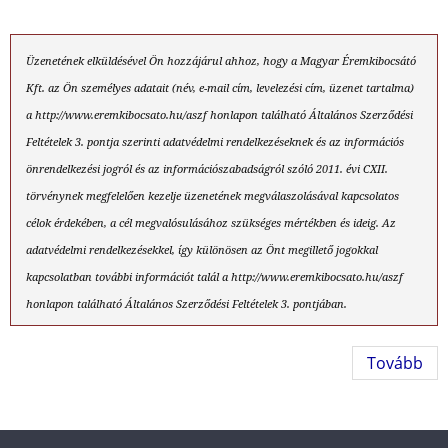
Üzenetének elküldésével Ön hozzájárul ahhoz, hogy a Magyar Éremkibocsátó
Kft. az Ön személyes adatait (név, e-mail cím, levelezési cím, üzenet tartalma)
a http://www.eremkibocsato.hu/aszf honlapon található Általános Szerződési
Feltételek 3. pontja szerinti adatvédelmi rendelkezéseknek és az információs
önrendelkezési jogról és az információszabadságról szóló 2011. évi CXII.
törvénynek megfelelően kezelje üzenetének megválaszolásával kapcsolatos
célok érdekében, a cél megvalósulásához szükséges mértékben és ideig. Az
adatvédelmi rendelkezésekkel, így különösen az Önt megillető jogokkal
kapcsolatban további információt talál a http://www.eremkibocsato.hu/aszf
honlapon található Általános Szerződési Feltételek 3. pontjában.
Tovább