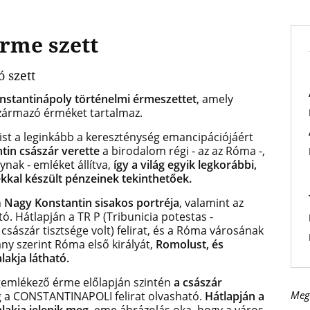
rme szett
 szett
nstantinápoly történelmi érmeszettet
, amely
származó érméket tartalmaz.
ist a leginkább a kereszténység emancipációjáért
tin császár verette
a birodalom régi - az az Róma -,
ynak - emléket állítva,
így a világ egyik legkorábbi,
kkal készült pénzeinek tekinthetőek.
n
Nagy Konstantin sisakos portréja
, valamint az
. Hátlapján a TR P (Tribunicia potestas -
sászár tisztsége volt) felirat, és a Róma városának
y szerint Róma első királyát,
Romolust, és
lakja látható.
gemlékező érme előlapján szintén
a császár
Meg
ig a CONSTANTINAPOLI felirat olvasható.
Hátlapján a