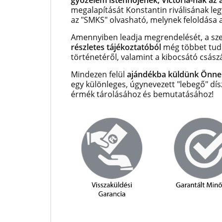
győzelem istennőjének, Victoria-nak az a
megalapítását Konstantin riválisának legy
az "SMKS" olvasható, melynek feloldása a
Amennyiben leadja megrendelését, a szet
részletes tájékoztatóból
még többet tud
történetéről, valamint a kibocsátó császá
Mindezen felül
ajándékba küldünk Önne
egy különleges, úgynevezett "lebegő" dí
érmék tárolásához és bemutatásához!