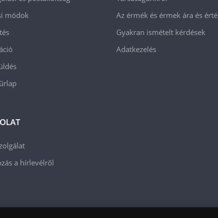
ási módok
Az érmék és érmek ára és ért
tés
Gyakran ismételt kérdések
áció
Adatkezelés
üldés
 űrlap
OLAT
zolgálat
zás a hírlevélről