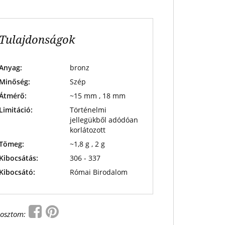
Tulajdonságok
Anyag:
bronz
Minőség:
Szép
Átmérő:
~15 mm , 18 mm
Limitáció:
Történelmi
jellegükből adódóan
korlátozott
Tömeg:
~1,8 g , 2 g
Kibocsátás:
306 - 337
Kibocsátó:
Római Birodalom
osztom: