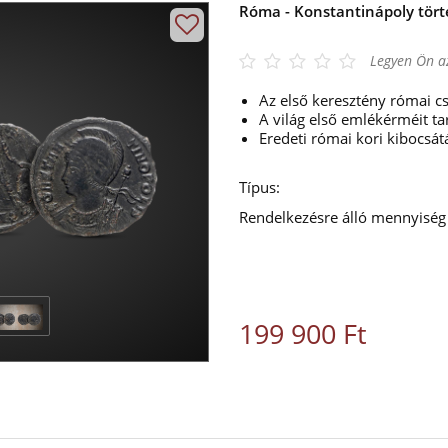
Róma - Konstantinápoly tör
Legyen Ön az
Az első keresztény római cs
A világ első emlékérméit ta
Eredeti római kori kibocsát
Típus:
Rendelkezésre álló mennyiség
199 900 Ft