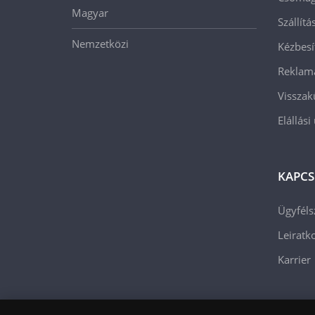
Magyar
Szállít
Nemzetközi
Kézbesí
Reklam
Visszak
Elállási
KAPCS
Ügyféls
Leiratko
Karrier