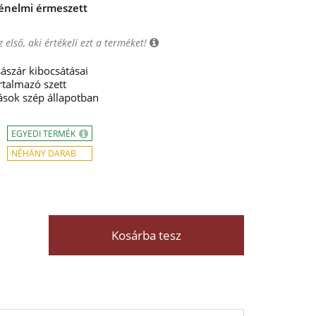
ténelmi érmeszett
 első, aki értékeli ezt a terméket!
ászár kibocsátásai
rtalmazó szett
ások szép állapotban
EGYEDI TERMÉK
NÉHÁNY DARAB
Kosárba tesz