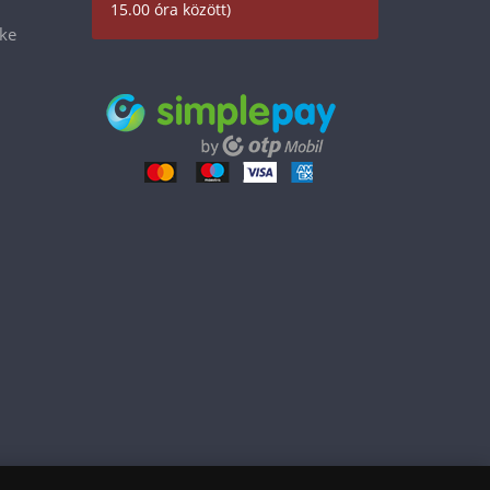
15.00 óra között)
éke
199 900 Ft
Kosárba tesz