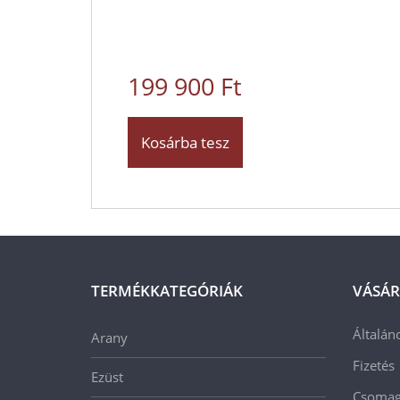
199 900 Ft
Kosárba tesz
TERMÉKKATEGÓRIÁK
VÁSÁR
Általán
Arany
Fizetés
Ezüst
Csomago