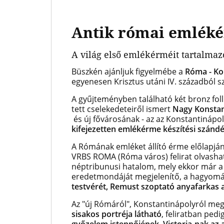
Antik római emléké
A világ első emlékérméit tartalmazó
Büszkén ajánljuk figyelmébe a
Róma - Ko
egyenesen Krisztus utáni IV. századból 
A gyűjteményben található két bronz foll
tett cselekedeteiről ismert
Nagy Konstan
és új fővárosának - az az Konstantinápol
kifejezetten emlékérme készítési szándé
A Rómának emléket állító érme előlapjá
VRBS ROMA (Róma város) felirat olvasható
néptribunusi hatalom, mely ekkor már a c
eredetmondáját megjelenítő, a hagyomán
testvérét, Remust szoptató anyafarkas a
Az "új Rómáról", Konstantinápolyról me
sisakos portréja látható
, feliratban ped