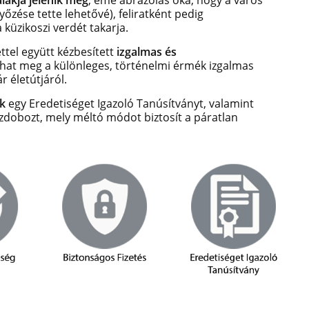
lakja jelenik meg
,
eme ábrázolás oka, hogy a város
őzése tette lehetővé), feliratként pedig
 küzikoszi verdét takarja.
tel együtt kézbesített
izgalmas és
hat meg a különleges, történelmi érmék izgalmas
r életútjáról.
k
egy Eredetiséget Igazoló Tanúsítványt, valamint
szdobozt, mely méltó módot biztosít a páratlan