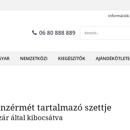
Információk
antin két bronzérmét tartalm
06 80 888 889
GYAR
NEMZETKÖZI
KIEGÉSZÍTŐK
AJÁNDÉKÖTLETE
nzérmét tartalmazó szettje
ár által kibocsátva