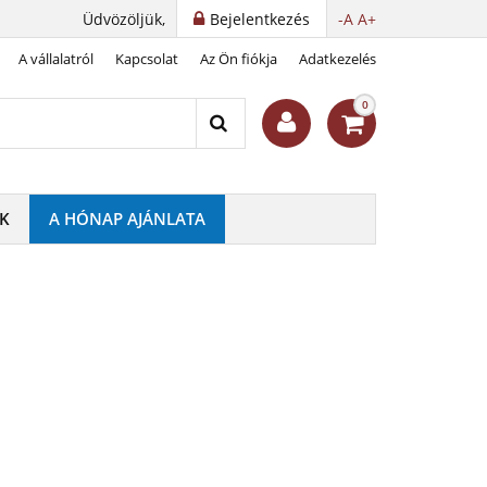
Üdvözöljük,
Bejelentkezés
-A
A+
A vállalatról
Kapcsolat
Az Ön fiókja
Adatkezelés
azó szettje
0
K
A HÓNAP AJÁNLATA