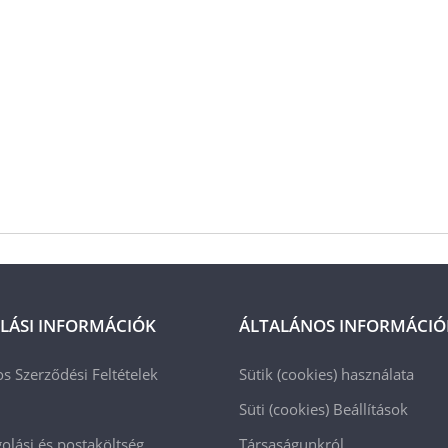
LÁSI INFORMÁCIÓK
ÁLTALÁNOS INFORMÁCIÓ
os Szerződési Feltételek
Sütik (cookies) használata
Süti (cookies)
Beállítások
lási és postaköltség
Társaságunkról