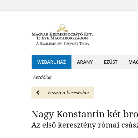
Magyar
Konstantinápoly
Éremkibocsátó
Nagy Konst
történelmi
Kft.
érmeszett
-
Magyar
Róma
Éremkibocsátó
-
WEBÁRUHÁZ
ARANY
EZÜST
MA
Kft.
Konstantinápoly
-
Kezdőlap
történelmi
Érmék
érmeszett
Vissza a kereséshez
és
Magyar
emlékérmek
Nagy Konstantin két bro
Éremkibocsátó
hivatalos
Az első keresztény római csász
Kft.
forgalmazója!
-