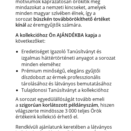
motívumok káprázatosan örökítik meg
mindazokat a nemzeti kincseket, amelyek
minden magyar szívében élnek, így a
sorozat
büszkén továbbörökíthető értéket
kínál
az éremgyűjtők számára.
A kollekcióhoz Ön AJÁNDÉKBA kapja
a
következőket:
Eredetiséget Igazoló Tanúsítványt és
izgalmas háttértörténeti anyagot a sorozat
minden eleméhez
Prémium minőségű, elegáns gyűjtői
díszdobozt az érmek professzionális
tárolásához és látványos bemutatásához
Tulajdonosi Tanúsítványt a kollekcióhoz
A sorozat egyedülállóságát tovább emeli
a
szigorúan korlátozott példányszám
, hiszen
világszerte mindössze 3 000 teljes Örök
értékeink kollekció érhető el.
Rendkívüli ajánlatunk keretében a látványos