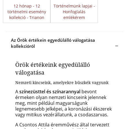
12 hónap - 12
Történelmünk lapjai -
történelmi esemény
Honfoglalás
kollekció - Trianon
emlékérem
Az Örök értékein egyedülálló válogatása
kollekcióról
Örök értékeink egyedülálló
válogatása
Nemzeti kincseink, amelyekre büszkék vagyunk
A
színezüsttel és színarannyal
bevont
érmeken olyan nemzeti kincseink jelennek
meg, mint például magyarságunk
legnemesebb jelképei, a koronázási ékszerek
vagy mitikus vezérállatunk, a csodaszarvas.
A Csontos Attila éremművész által tervezett