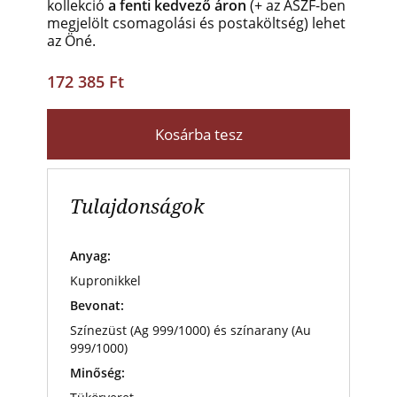
kollekció
a fenti kedvező áron
(+ az ÁSZF-ben
megjelölt csomagolási és postaköltség) lehet
az Öné.
172 385 Ft
Kosárba tesz
Tulajdonságok
Anyag:
Kupronikkel
Bevonat:
Színezüst (Ag 999/1000) és színarany (Au
999/1000)
Minőség: