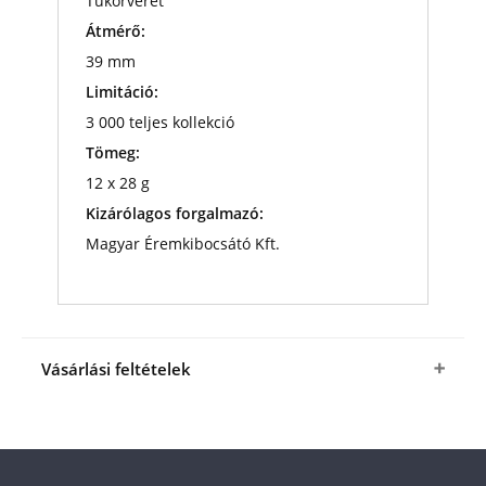
Tükörveret
Átmérő:
39 mm
Limitáció:
3 000 teljes kollekció
Tömeg:
12 x 28 g
Kizárólagos forgalmazó:
Magyar Éremkibocsátó Kft.
Vásárlási feltételek
Igen, megrendelem
az Örök értékeink egyedülálló
válogatása kollekciót
a fenti kedvező áron (+
az
ÁSZF
-ben megjelölt csomagolási és