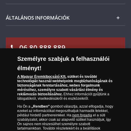
Fizetés
visszaküldheti. A
mennyiben időközben kifizette a
Nemzetközi
termék árát, akkor azt visszatérítjük Önnek.
Csomagolási és postaköltség
Ügyfélszolgálat
ÁLTALÁNOS INFORMÁCIÓK
Szállítási módok
Leiratkozás a hírlevélről
Kézbesítés
Karrier
Sütik (cookies) használata
Reklamáció
06 80 888 889
Süti (cookies)
Beállítások
Visszaküldés
Társaságunkról
Személyre szabjuk a felhasználói
(díjmentesen hívható hétfőtől csütörtökig 9.00 és 17.00
Elállási űrlap
Az érmék és érmek ára és értéke
óra között, péntekenként 9.00 és 15.00 óra között)
élményt!
Gyakran ismételt kérdések
A Magyar Éremkibocsátó Kft.
sütiket és további
technológiát használ webhelyeink megbízhatóságának és
biztonságának fenntartásához, webes forgalmunk
Adatkezelés
méréséhez, személyre szabott vásárlási élmény és
reklámozás biztosításához.
Ehhez információt gyűjtünk a
látogatókról, viselkedésükről és eszközeikről.
Ha Ön a
„Rendben”
gombot választja, azzal elfogadja, hogy
ezeket az információkat megoszthatjuk harmadik felekkel,
például hirdető partnereinkkel. Ha
nem fogadja
el a süti
szabályzatot, akkor csak az alapvető sütiket használjuk, így
Ön sajnos nem részesülhet személyre szabott
tartalmainkban. További részletekért és a beállítások