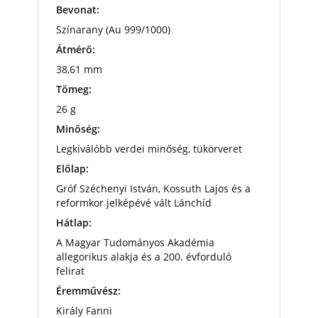
Bevonat:
Színarany (Au 999/1000)
Átmérő:
38,61 mm
Tömeg:
26 g
Minőség:
Legkiválóbb verdei minőség, tükörveret
Előlap:
Gróf Széchenyi István, Kossuth Lajos és a
reformkor jelképévé vált Lánchíd
Hátlap:
A Magyar Tudományos Akadémia
allegorikus alakja és a 200. évforduló
felirat
Éremművész:
Király Fanni