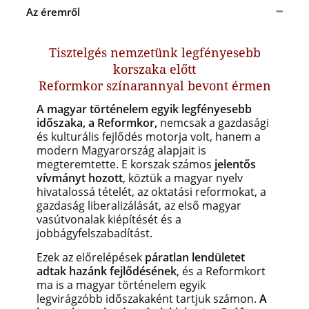
Az éremről
Tisztelgés nemzetünk legfényesebb
korszaka előtt
Reformkor színarannyal bevont érmen
A magyar történelem egyik legfényesebb
időszaka, a Reformkor,
nemcsak a gazdasági
és kulturális fejlődés motorja volt, hanem a
modern Magyarország alapjait is
megteremtette. E korszak számos
jelentős
vívmányt hozott
, köztük a magyar nyelv
hivatalossá tételét, az oktatási reformokat, a
gazdaság liberalizálását, az első magyar
vasútvonalak kiépítését és a
jobbágyfelszabadítást.
Ezek az előrelépések
páratlan lendületet
adtak hazánk fejlődésének
, és a Reformkort
ma is a magyar történelem egyik
legvirágzóbb időszakaként tartjuk számon.
A