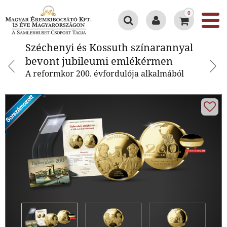
0
Széchenyi és Kossuth
Széchenyi és Kossuth színarannyal
színarannyal bevont jubileumi
bevont jubileumi emlékérmen
emlékérmen
A reformkor 200. évfordulója alkalmából