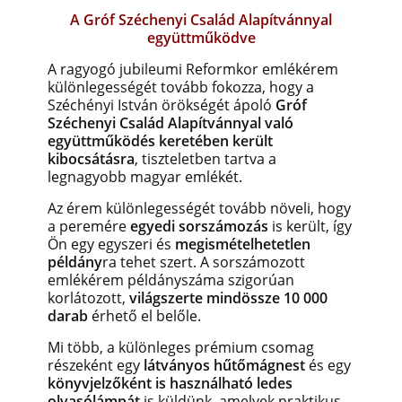
A Gróf Széchenyi Család Alapítvánnyal
együttműködve
A ragyogó jubileumi Reformkor emlékérem
különlegességét tovább fokozza, hogy a
Széchényi István örökségét ápoló
Gróf
Széchenyi Család Alapítvánnyal való
együttműködés keretében került
kibocsátásra
, tiszteletben tartva a
legnagyobb magyar emlékét.
Az érem különlegességét tovább növeli, hogy
a peremére
egyedi sorszámozás
is került, így
Ön egy egyszeri és
megismételhetetlen
példány
ra tehet szert. A sorszámozott
emlékérem példányszáma szigorúan
korlátozott,
világszerte mindössze 10 000
darab
érhető el belőle.
Mi több, a különleges prémium csomag
részeként egy
látványos hűtőmágnest
és egy
könyvjelzőként is használható ledes
olvasólámpát
is küldünk, amelyek praktikus