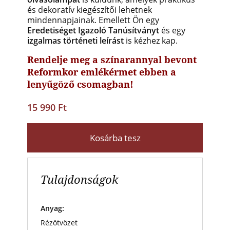
és dekoratív kiegészítői lehetnek
mindennapjainak. Emellett Ön egy
Eredetiséget Igazoló Tanúsítványt
és egy
izgalmas történeti leírást
is kézhez kap.
Rendelje meg a színarannyal bevont
Reformkor emlékérmet ebben a
lenyűgöző csomagban!
15 990 Ft
Kosárba tesz
Tulajdonságok
Anyag:
Rézötvözet