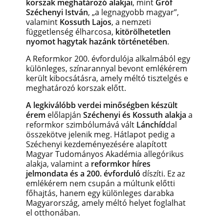
korszak meghatározó alakjai
, mint
Gróf
Széchenyi István
, „a legnagyobb magyar”,
valamint
Kossuth Lajos
, a nemzeti
függetlenség élharcosa,
kitörölhetetlen
nyomot hagytak hazánk történetében
.
A Reformkor 200. évfordulója alkalmából egy
különleges, színarannyal bevont emlékérem
került kibocsátásra, amely méltó tisztelgés e
meghatározó korszak előtt.
A legkiválóbb verdei minőségben készült
érem
előlapján
Széchenyi és Kossuth alakja
a
reformkor szimbólumává vált
Lánchíd
dal
összekötve jelenik meg. Hátlapot pedig a
Széchenyi kezdeményezésére alapított
Magyar Tudományos Akadémia allegórikus
alakja, valamint a
reformkor híres
jelmondata és a 200. évforduló
díszíti.
Ez az
emlékérem nem csupán a múltunk előtti
főhajtás, hanem egy különleges darabka
Magyarország, amely méltó helyet foglalhat
el otthonában.