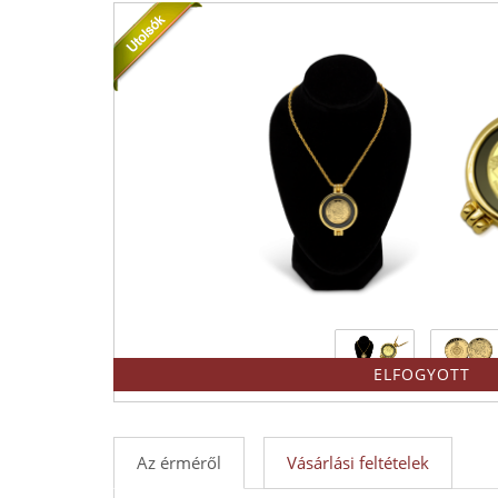
Kft.
forgalmazója!
-
Érmék
és
emlékérmek
hivatalos
forgalmazója!
ELFOGYOTT
Az érméről
Vásárlási feltételek