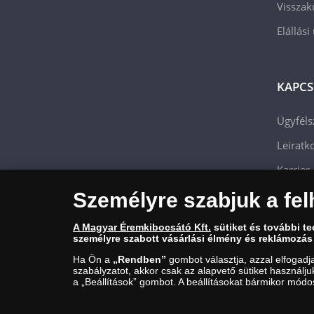
Visszak
Elállási
KAPCS
Ügyféls
Leiratko
Karrier
Személyre szabjuk a fel
A Magyar Éremkibocsátó Kft.
sütiket és további t
személyre szabott vásárlási élmény és reklámozás
Ha Ön a
„Rendben”
gombot választja, azzal elfogadj
szabályzatot, akkor csak az alapvető sütiket használj
a „Beállítások” gombot. A beállításokat bármikor módos