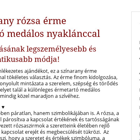
any rózsa érme
ó medálos nyaklánccal
ásának legszemélyesebb és
tikusabb módja!
lékezetes ajándékot, ez a színarany érme
l tökéletes választás. Az érme finom kidolgozása,
bonyolult mintázata a szerelem, szépség és törődés
elyet talál a különleges érmetartó medálos
 mindig közel maradjon a szívéhez.
a
♥
en páratlan, hanem szimbolikájában is. A rózsa, a
al párosítva a kapcsolat értékének és tartósságának
ezett rózsaszirmok a szeretteink életében rejlő
 kapcsolat erejét és megbecsülését tükrözi. Az
zi, hogy a szeretet és értékek szimbóluma, a