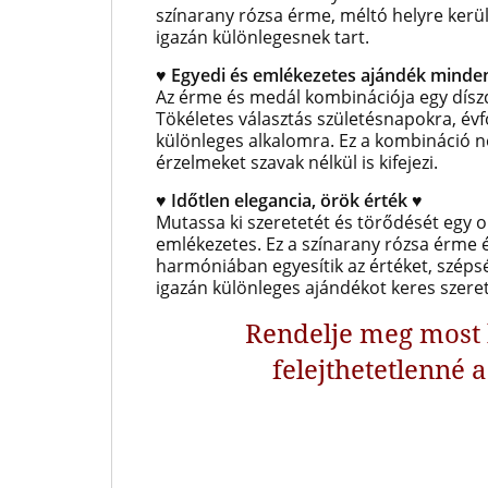
színarany rózsa érme, méltó helyre kerül
igazán különlegesnek tart.
♥
Egyedi és emlékezetes ajándék minde
Az érme és medál kombinációja egy dísz
Tökéletes választás születésnapokra, év
különleges alkalomra. Ez a kombináció 
érzelmeket szavak nélkül is kifejezi.
♥ Időtlen elegancia, örök érték ♥
Mutassa ki szeretetét és törődését egy 
emlékezetes.
Ez a színarany rózsa
érme é
harmóniában egyesítik az értéket, széps
igazán különleges ajándékot keres szere
Rendelje meg most 
felejthetetlenné 