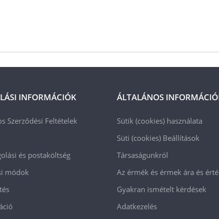
LÁSI INFORMÁCIÓK
ÁLTALÁNOS INFORMÁCIÓ
os Szerződési Feltételek
Sütik (cookies) használata
Süti (cookies)
Beállítások
lási és postaköltség
Társaságunkról
ási módok
Az érmék és érmek ára és ért
tés
Gyakran ismételt kérdések
áció
Adatkezelés