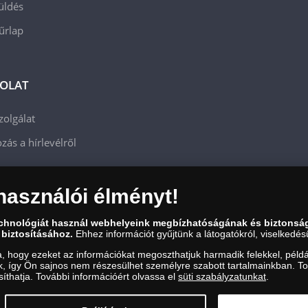
üldés
 űrlap
OLAT
zolgálat
zás a hírlevélről
használói élményt!
echnológiát használ webhelyeink megbízhatóságának és biztonsá
 biztosításához.
Ehhez információt gyűjtünk a látogatókról, viselkedésü
a, hogy ezeket az információkat megoszthatjuk harmadik felekkel, példá
uk, így Ön sajnos nem részesülhet személyre szabott tartalmainkban. T
íthatja. További információért olvassa el
süti szabályzatunkat
.