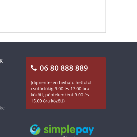
K
06 80 888 889
(díjmentesen hívható hétfőtől
csütörtökig 9.00 és 17.00 óra
között, péntekenként 9.00 és
15.00 óra között)
éke