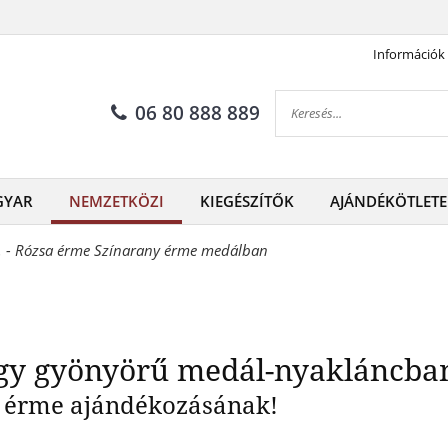
Információk
zsa érme egy gyönyörű medá
06 80 888 889
GYAR
NEMZETKÖZI
KIEGÉSZÍTŐK
AJÁNDÉKÖTLETE
. - Rózsa érme Színarany érme medálban
egy gyönyörű medál-nyakláncba
 érme ajándékozásának!