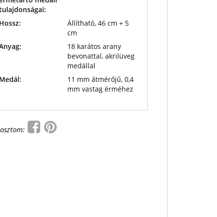
tulajdonságai:
Hossz:
Állítható, 46 cm + 5
cm
Anyag:
18 karátos arany
bevonattal, akrilüveg
medállal
Medál:
11 mm átmérőjű, 0,4
mm vastag érméhez
osztom: