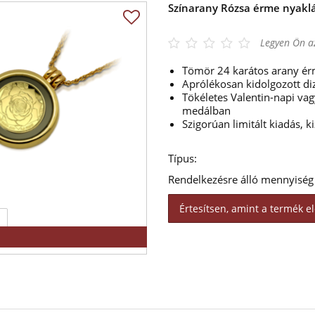
Színarany Rózsa érme nyakl
Legyen Ön az
Tömör 24 karátos arany é
Aprólékosan kidolgozott diz
Tökéletes Valentin-napi va
medálban
Szigorúan limitált kiadás, 
Típus:
Rendelkezésre álló mennyiség
Értesítsen, amint a termék el