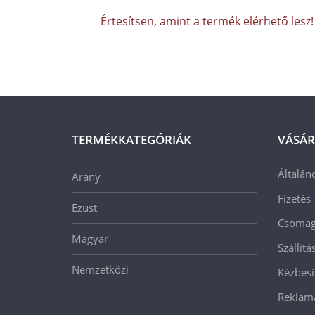
Értesítsen, amint a termék elérhető lesz!
TERMÉKKATEGÓRIÁK
VÁSÁR
Általán
Arany
Fizetés
Ezüst
Csomago
Magyar
Szállít
Nemzetközi
Kézbesí
Reklam