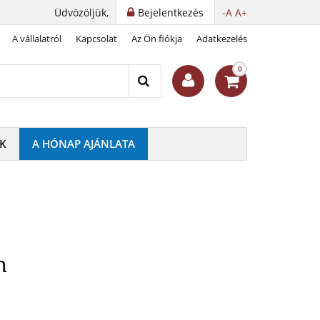
Üdvözöljük,
Bejelentkezés
-A
A+
A vállalatról
Kapcsolat
Az Ön fiókja
Adatkezelés
l-nyakláncban
0
K
A HÓNAP AJÁNLATA
n