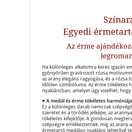
Színar
Egyedi érmetart
Az érme ajándékoz
legroman
Ha különleges alkalomra keres igazán em
gyönyörűen gravírozott rózsa motívumma
az arany elegáns ragyogása, és a rózsa 
időtlen szimbóluma. Az érme tökéletes h
nyakláncban, amelyet úgy viselhet, hogy
♥ A medál és érme tökéletes harmóniáj
Ez a különleges darab nemcsak szépségéb
szeretet és a törődés jelképe, az aranny
tökéletes kifejezője. A gondosan megterv
szépségre emlékeztetnek, míg az arany a
érmetartó medálos nyaklánc lehetővé tes