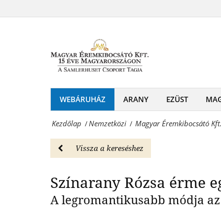
Magyar
Színarany
Éremkibocsátó
Színarany Ró
érme
Kft.
medálban
-
-
Rózsa
Nemzetközi
érme
WEBÁRUHÁZ
ARANY
EZÜST
MA
Magyar
Színarany
Éremkibocsátó
Kezdőlap
Nemzetközi
Magyar Éremkibocsátó Kft
/
/
érme
Kft.
medálban
Vissza a kereséshez
-
-
Érmék
Színarany Rózsa érme 
Nemzetközi
és
A legromantikusabb módja az
Magyar
emlékérmek
Éremkibocsátó
hivatalos