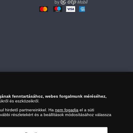
gának fenntartásához, webes forgalmunk méréséhez,
kről és eszközeikről.
ul hirdető partnereinkkel. Ha
nem fogadja
el a süti
ovábbi részletekért és a beállítások módosításához válassza