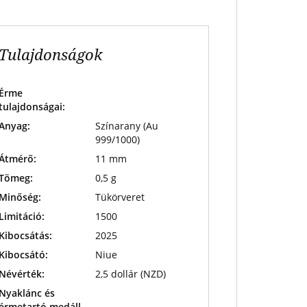
Tulajdonságok
Érme
tulajdonságai:
Anyag:
Színarany (Au
999/1000)
Átmérő:
11 mm
Tömeg:
0,5 g
Minőség:
Tükörveret
Limitáció:
1500
Kibocsátás:
2025
Kibocsátó:
Niue
Névérték:
2,5 dollár (NZD)
Nyaklánc és
érmetartó medáll