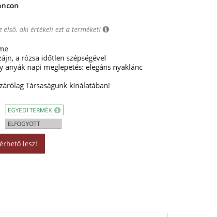
áncon
 első, aki értékeli ezt a terméket!
rme
ájn, a rózsa időtlen szépségével
gy anyák napi meglepetés: elegáns nyaklánc
kizárólag Társaságunk kínálatában!
EGYEDI TERMÉK
ELFOGYOTT
érhető lesz!