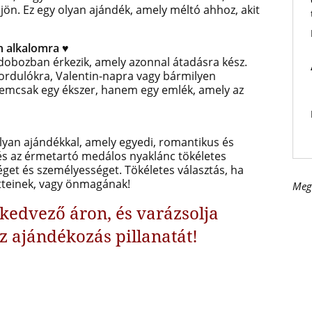
jön. Ez egy olyan ajándék, amely méltó ahhoz, akit
n alkalomra
♥
dobozban érkezik, amely azonnal átadásra kész.
fordulókra, Valentin-napra vagy bármilyen
nemcsak egy ékszer, hanem egy emlék, amely az
olyan ajándékkal, amely egyedi, romantikus és
s az érmetartó medálos nyaklánc tökéletes
éget és személyességet. T
ökéletes választás, ha
tteinek, vagy önmagának!
Meg
kedvező áron, és varázsolja
az ajándékozás pillanatát!