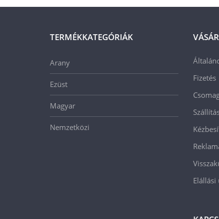
TERMÉKKATEGÓRIÁK
VÁSÁR
Általán
Arany
Fizetés
Ezüst
Csomago
Magyar
Szállít
Nemzetközi
Kézbesí
Reklam
Visszak
Elállási