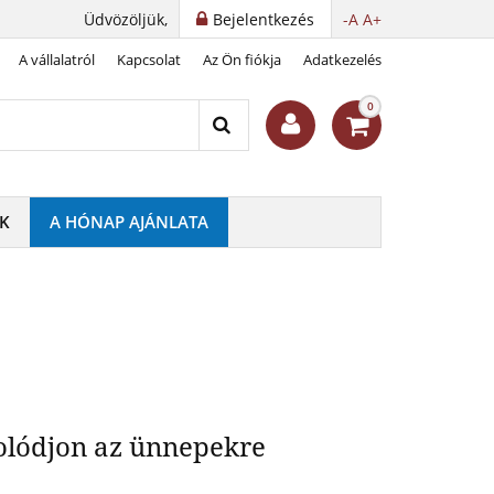
Üdvözöljük,
Bejelentkezés
-A
A+
A vállalatról
Kapcsolat
Az Ön fiókja
Adatkezelés
s réz érme
0
K
A HÓNAP AJÁNLATA
lódjon az ünnepekre