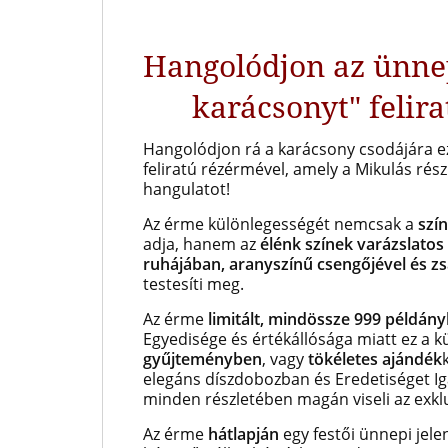
Hangolódjon az ünne
karácsonyt" felir
Hangolódjon rá a karácsony csodájára ez
feliratú rézérmével, amely a Mikulás rés
hangulatot!
Az érme különlegességét nemcsak a
szín
adja, hanem az
élénk színek varázslatos
ruhájában, aranyszínű csengőjével és z
testesíti meg.
Az érme
limitált, mindössze 999 példány
Egyedisége és értékállósága miatt ez a 
gyűjteményben
, vagy
tökéletes ajándék
elegáns díszdobozban és Eredetiséget Ig
minden részletében magán viseli az exkluz
Az érme
hátlapján
egy festői ünnepi jele