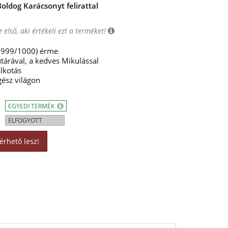
ldog Karácsonyt felirattal
 első, aki értékeli ezt a terméket!
 999/1000) érme
tárával, a kedves Mikulással
lkotás
gész világon
EGYEDI TERMÉK
ELFOGYOTT
érhető lesz!