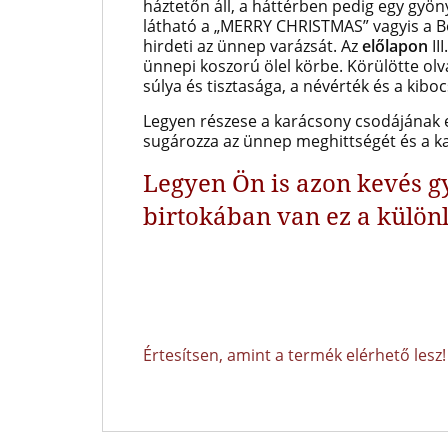
háztetőn áll, a háttérben pedig egy gyöny
látható a „MERRY CHRISTMAS” vagyis a Bo
hirdeti az ünnep varázsát. Az
előlapon
II
ünnepi koszorú ölel körbe. Körülötte ol
súlya és tisztasága, a névérték és a kibocs
Legyen részese a karácsony csodájának e
sugározza az ünnep meghittségét és a k
Legyen Ön is azon kevés g
birtokában van ez a külön
Értesítsen, amint a termék elérhető lesz!