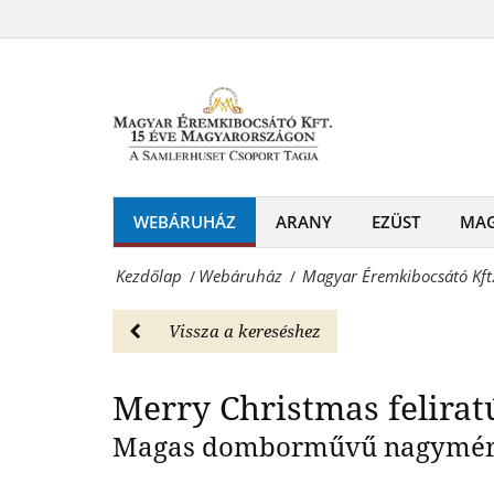
Magyar
5
Éremkibocsátó
Merry Chr
unciás
Kft.
színtiszta
-
réz
Boldog
érme
Karácsonyt
WEBÁRUHÁZ
ARANY
EZÜST
MA
-
5
Webáruház
Kezdőlap
Webáruház
Magyar Éremkibocsátó Kft.
/
/
unciás
Magyar
színtiszta
Vissza a kereséshez
Éremkibocsátó
réz
Kft.
Merry Christmas felirat
érme
-
Magas domborművű nagyméretű
-
Érmék
Webáruház
és