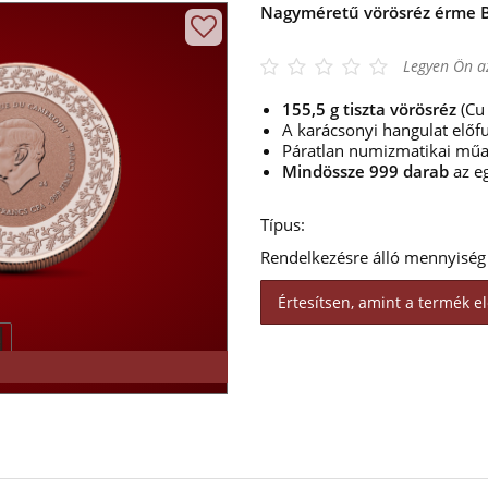
Nagyméretű vörösréz érme Bo
Legyen Ön az
155,5 g
tiszta vörösréz
(Cu
A karácsonyi hangulat előfu
Páratlan numizmatikai műa
Mindössze 999 darab
az e
Típus:
Rendelkezésre álló mennyiség
Értesítsen, amint a termék el