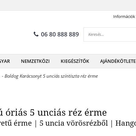
Információk
istmas feliratú óriás 5 unciá
06 80 888 889
GYAR
NEMZETKÖZI
KIEGÉSZÍTŐK
AJÁNDÉKÖTLETE
 - Boldog Karácsonyt 5 unciás színtiszta réz érme
ú óriás 5 unciás réz érme
 érme | 5 uncia vörösrézből | Hango