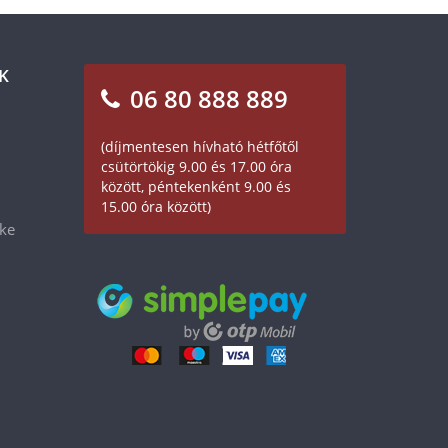
K
06 80 888 889
(díjmentesen hívható hétfőtől
csütörtökig 9.00 és 17.00 óra
között, péntekenként 9.00 és
15.00 óra között)
éke