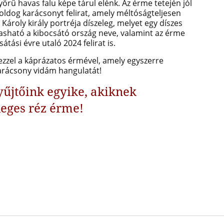
örű havas falu képe tárul elénk. Az érme tetején jól
ldog karácsonyt felirat, amely méltóságteljesen
I. Károly király portréja díszeleg, melyet egy díszes
vasható a kibocsátó ország neve, valamint az érme
átási évre utaló 2024 felirat is.
zzel a káprázatos érmével, amely egyszerre
arácsony vidám hangulatát!
yűjtőink egyike, akiknek
leges réz érme!