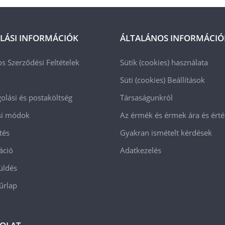
LÁSI INFORMÁCIÓK
ÁLTALÁNOS INFORMÁCIÓ
os Szerződési Feltételek
Sütik (cookies) használata
Süti (cookies)
Beállítások
lási és postaköltség
Társaságunkról
ási módok
Az érmék és érmek ára és ért
tés
Gyakran ismételt kérdések
áció
Adatkezelés
üldés
 űrlap