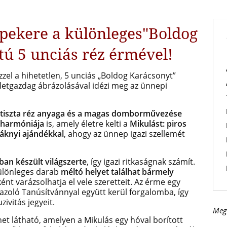
pekere a különleges
"Boldog
atú 5 unciás réz érmével!
zel a hihetetlen, 5 unciás „Boldog Karácsonyt”
zletgazdag ábrázolásával idézi meg az ünnepi
tiszta réz anyaga és a magas domborművezése
 harmóniája
is, amely életre kelti a
Mikulást: piros
sáknyi ajándékkal
, ahogy az ünnep igazi szellemét
ban készült világszerte
, így igazi ritkaságnak számít.
különleges darab
méltó helyet találhat bármely
ként varázsolhatja el vele szeretteit. Az érme egy
azoló Tanúsítvánnyal együtt kerül forgalomba, így
ivitás jegyeit.
Meg
net látható, amelyen a Mikulás egy hóval borított