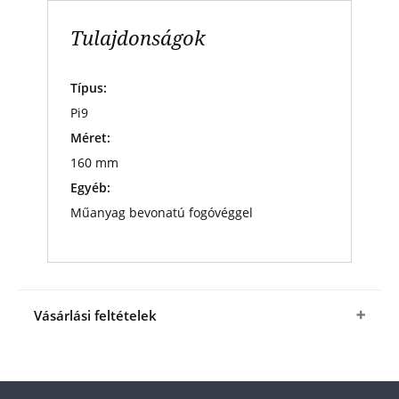
Tulajdonságok
Típus:
Pi9
Méret:
160 mm
Egyéb:
Műanyag bevonatú fogóvéggel
Vásárlási feltételek
Igen, megrendelem a Numizmatikai csipeszt
(Pi9)
a fenti kedvező áron (+ az
ÁSZF
-ben
megjelölt csomagolási és postaköltség).
A