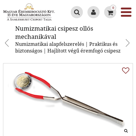
0
Numizmatikai csipesz ollós
Numizmatikai csipesz ollós
mechanikával
mechanikával
Numizmatikai alapfelszerelés | Praktikus és
biztonságos | Hajlított végű éremfogó csipesz