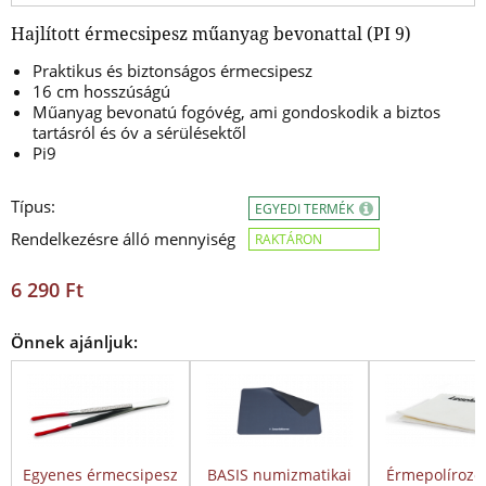
Hajlított érmecsipesz műanyag bevonattal (PI 9)
Praktikus és biztonságos érmecsipesz
16 cm hosszúságú
Műanyag bevonatú fogóvég, ami gondoskodik a biztos
tartásról és óv a sérülésektől
Pi9
Típus:
EGYEDI TERMÉK
Rendelkezésre álló mennyiség
RAKTÁRON
6 290 Ft
Önnek ajánljuk:
Egyenes érmecsipesz
BASIS numizmatikai
Érmepolírozó