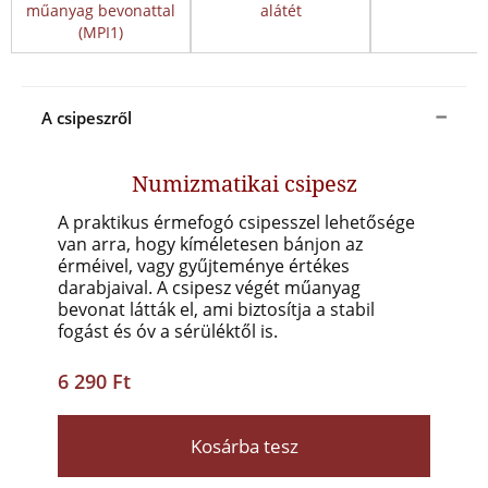
műanyag bevonattal
alátét
(MPI1)
A csipeszről
Numizmatikai csipesz
A praktikus érmefogó csipesszel lehetősége
van arra, hogy kíméletesen bánjon az
érméivel, vagy gyűjteménye értékes
darabjaival. A csipesz végét műanyag
bevonat látták el, ami biztosítja a stabil
fogást és óv a sérüléktől is.
6 290 Ft
Kosárba tesz