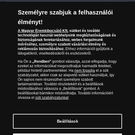
Leiratkozás a hírlevélről
Kézbesítés
Karrier
Személyre szabjuk a felhasználói
Sütik (cookies) használata
Reklamáció
élményt!
06 80 888 889
Süti (cookies)
Beállítások
Visszaküldés
A Magyar Éremkibocsátó Kft.
sütiket és további
Társaságunkról
technológiát használ webhelyeink megbízhatóságának és
(díjmentesen hívható hétfőtől csütörtökig 9.00 és 17.00
Elállási űrlap
biztonságának fenntartásához, webes forgalmunk
Az érmék és érmek ára és értéke
óra között, péntekenként 9.00 és 15.00 óra között)
méréséhez, személyre szabott vásárlási élmény és
reklámozás biztosításához.
Ehhez információt gyűjtünk a
látogatókról, viselkedésükről és eszközeikről.
Gyakran ismételt kérdések
Ha Ön a
„Rendben”
gombot választja, azzal elfogadja, hogy
Adatkezelés
ezeket az információkat megoszthatjuk harmadik felekkel,
például hirdető partnereinkkel. Ha
nem fogadja
el a süti
szabályzatot, akkor csak az alapvető sütiket használjuk, így
Ön sajnos nem részesülhet személyre szabott
tartalmainkban. További részletekért és a beállítások
módosításához válassza a „Beállítások” gombot. A
beállításokat bármikor módosíthatja. További információért
olvassa el
süti szabályzatunkat
.
Beállítások
Magyar Éremkibocsátó Kft. 1134 Budapest, Váci út 33. Cégjegyzékszám: 01-09-
957944, Adószám: 23275395-2-41 A Társaság a Magyar Kereskedelmi
Engedélyezési Hivatal Nemesfémvizsgáló és Hitelesítő Hatóság (1089 Budapest,