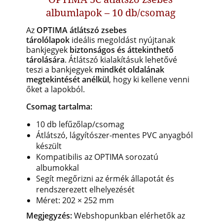
albumlapok – 10 db/csomag
Az
OPTIMA átlátszó zsebes
tárolólapok
ideális megoldást nyújtanak
bankjegyek
biztonságos és áttekinthető
tárolására
. Átlátszó kialakításuk lehetővé
teszi a bankjegyek
mindkét oldalának
megtekintését anélkül
, hogy ki kellene venni
őket a lapokból.
Csomag tartalma:
10 db lefűzőlap/csomag
Átlátszó, lágyítószer-mentes PVC anyagból
készült
Kompatibilis az OPTIMA sorozatú
albumokkal
Segít megőrizni az érmék állapotát és
rendszerezett elhelyezését
Méret: 202 × 252 mm
Megjegyzés:
Webshopunkban elérhetők az