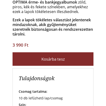
OPTIMA érme- és bankjegyalbumok
zöld,
piros, kék és fekete színekben
, amelyekhez
ezek a lapok tökéletesen illeszkednek.
Ezek a lapok tökéletes választást jelentenek
mindazoknak, akik gyűjteményüket
szeretnék biztonságosan és rendszerezetten
tárolni.
3 990 Ft
Kosárba tesz
Tulajdonságok
Csomag tartalma:
10 db lefűzhető lap/csomag
Szín: