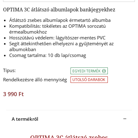
OPTIMA 3C átlátszó albumlapok bankjegyekhez
Átlátszó zsebes albumlapok érmetartó albumba
Kompatibilitás: tökéletes az OPTIMA sorozatú
érmealbumokhoz
Hosszútávú védelem: lágyítószer-mentes PVC
Segít áttekinthetően elhelyezni a gyűjteményét az
albumokban
Csomag tartalma:
10 db lap/csomag
Típus:
EGYEDI TERMÉK
Rendelkezésre álló mennyiség
UTOLSÓ DARABOK
3 990 Ft
A termékről
OPTIMA 3C átlátszó zsebes