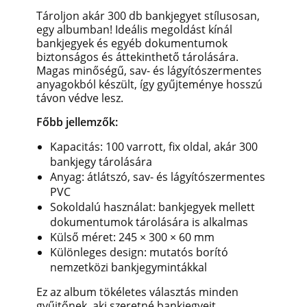
Tároljon akár 300 db bankjegyet stílusosan,
egy albumban! Ideális megoldást kínál
bankjegyek és egyéb dokumentumok
biztonságos és áttekinthető tárolására.
Magas minőségű, sav- és lágyítószermentes
anyagokból készült, így gyűjteménye hosszú
távon védve lesz.
Főbb jellemzők:
Kapacitás: 100 varrott, fix oldal, akár 300
bankjegy tárolására
Anyag: átlátszó, sav- és lágyítószermentes
PVC
Sokoldalú használat: bankjegyek mellett
dokumentumok tárolására is alkalmas
Külső méret: 245 × 300 × 60 mm
Különleges design: mutatós borító
nemzetközi bankjegymintákkal
Ez az album tökéletes választás minden
gyűjtőnek, aki szeretné bankjegyeit