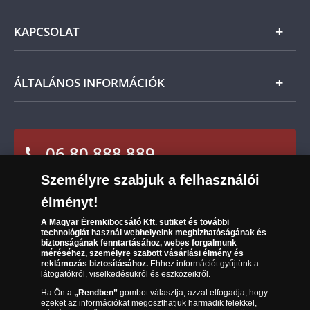
Ezüst
szerint Önt indoklás nélküli elállási jog illeti meg,
Általános Szerződési Feltételek
és a kézhezvételtől számított 14 napon belül
KAPCSOLAT
Magyar
visszaküldheti. A
mennyiben időközben kifizette a
Fizetés
termék árát, akkor azt visszatérítjük Önnek.
Nemzetközi
Csomagolási és postaköltség
Ügyfélszolgálat
ÁLTALÁNOS INFORMÁCIÓK
Szállítási módok
Leiratkozás a hírlevélről
Kézbesítés
Karrier
Sütik (cookies) használata
Reklamáció
06 80 888 889
Süti (cookies)
Beállítások
Visszaküldés
Társaságunkról
Személyre szabjuk a felhasználói
(díjmentesen hívható hétfőtől csütörtökig 9.00 és 17.00
Elállási űrlap
Az érmék és érmek ára és értéke
óra között, péntekenként 9.00 és 15.00 óra között)
élményt!
A Magyar Éremkibocsátó Kft.
sütiket és további
Gyakran ismételt kérdések
technológiát használ webhelyeink megbízhatóságának és
biztonságának fenntartásához, webes forgalmunk
Adatkezelés
méréséhez, személyre szabott vásárlási élmény és
reklámozás biztosításához.
Ehhez információt gyűjtünk a
látogatókról, viselkedésükről és eszközeikről.
Ha Ön a
„Rendben”
gombot választja, azzal elfogadja, hogy
ezeket az információkat megoszthatjuk harmadik felekkel,