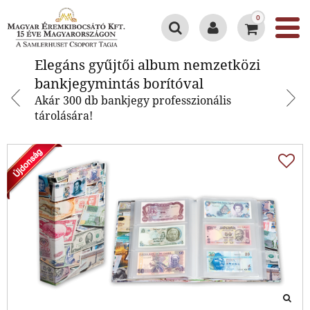
0
Elegáns gyűjtői album nemzetközi
Elegáns gyűjtői album nemzetközi
bankjegymintás borítóval
bankjegymintás borítóval
Akár 300 db bankjegy professzionális
tárolására!