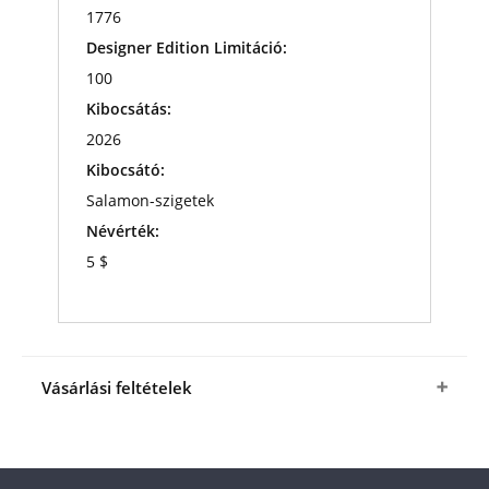
1776
Designer Edition Limitáció:
100
Kibocsátás:
2026
Kibocsátó:
Salamon-szigetek
Névérték:
5 $
Vásárlási feltételek
Igen, megrendelem
a
színezüst Thomas Jefferson
érmét
a fenti kedvező áron (+ az ÁSZF-ben
megjelölt csomagolási és postaköltség).
Az