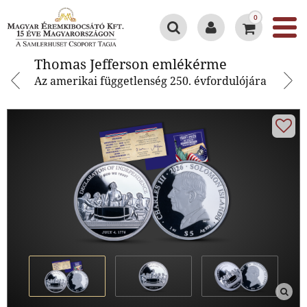
0
Thomas Jefferson emlékérme
Thomas Jefferson emlékérme
Az amerikai függetlenség 250. évfordulójára