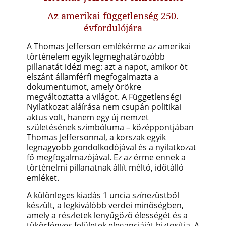
Az amerikai függetlenség 250.
évfordulójára
A Thomas Jefferson emlékérme az amerikai
történelem egyik legmeghatározóbb
pillanatát idézi meg: azt a napot, amikor öt
elszánt államférfi megfogalmazta a
dokumentumot, amely örökre
megváltoztatta a világot. A Függetlenségi
Nyilatkozat aláírása nem csupán politikai
aktus volt, hanem egy új nemzet
születésének szimbóluma – középpontjában
Thomas Jeffersonnal, a korszak egyik
legnagyobb gondolkodójával és a nyilatkozat
fő megfogalmazójával. Ez az érme ennek a
történelmi pillanatnak állít méltó, időtálló
emléket.
A különleges kiadás 1 uncia színezüstből
készült, a legkiválóbb verdei
minőségben,
amely a részletek lenyűgöző élességét és a
tükörfényes felületek eleganciáját biztosítja. A