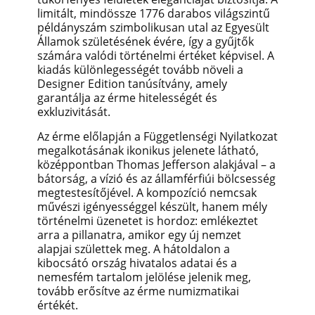
limitált, mindössze 1776 darabos világszintű
példányszám szimbolikusan utal az Egyesült
Államok születésének évére, így a gyűjtők
számára valódi történelmi értéket képvisel. A
kiadás különlegességét tovább növeli a
Designer Edition tanúsítvány, amely
garantálja az érme hitelességét és
exkluzivitását.
Az érme előlapján a Függetlenségi Nyilatkozat
megalkotásának ikonikus jelenete látható,
középpontban Thomas Jefferson alakjával – a
bátorság, a vízió és az államférfiúi bölcsesség
megtestesítőjével. A kompozíció nemcsak
művészi igényességgel készült, hanem mély
történelmi üzenetet is hordoz: emlékeztet
arra a pillanatra, amikor egy új nemzet
alapjai születtek meg. A hátoldalon a
kibocsátó ország hivatalos adatai és a
nemesfém tartalom jelölése jelenik meg,
tovább erősítve az érme numizmatikai
értékét.