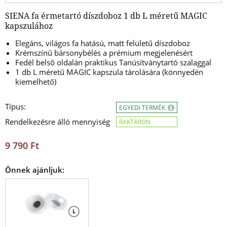
SIENA fa érmetartó díszdoboz 1 db L méretű MAGIC
kapszulához
Elegáns, világos fa hatású, matt felületű díszdoboz
Krémszínű bársonybélés a prémium megjelenésért
Fedél belső oldalán praktikus Tanúsítványtartó szalaggal
1 db L méretű MAGIC kapszula tárolására (könnyedén
kiemelhető)
Típus:
EGYEDI TERMÉK
Rendelkezésre álló mennyiség
RAKTÁRON
9 790 Ft
Önnek ajánljuk: