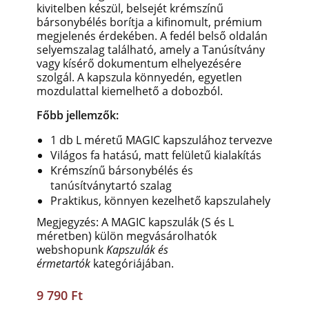
kivitelben készül, belsejét krémszínű
bársonybélés borítja a kifinomult, prémium
megjelenés érdekében. A fedél belső oldalán
selyemszalag található, amely a Tanúsítvány
vagy kísérő dokumentum elhelyezésére
szolgál. A kapszula könnyedén, egyetlen
mozdulattal kiemelhető a dobozból.
Főbb jellemzők:
1 db L méretű MAGIC kapszulához tervezve
Világos fa hatású, matt felületű kialakítás
Krémszínű bársonybélés és
tanúsítványtartó szalag
Praktikus, könnyen kezelhető kapszulahely
Megjegyzés: A MAGIC kapszulák (S és L
méretben) külön megvásárolhatók
webshopunk
Kapszulák és
érmetartók
kategóriájában.
9 790 Ft