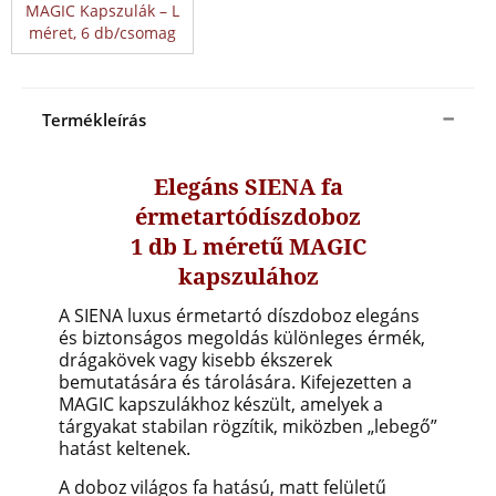
MAGIC Kapszulák – L
méret, 6 db/csomag
Termékleírás
Elegáns SIENA fa
érmetartódíszdoboz
1 db L méretű MAGIC
kapszulához
A SIENA luxus érmetartó díszdoboz elegáns
és biztonságos megoldás különleges érmék,
drágakövek vagy kisebb ékszerek
bemutatására és tárolására. Kifejezetten a
MAGIC kapszulákhoz készült, amelyek a
tárgyakat stabilan rögzítik, miközben „lebegő”
hatást keltenek.
A doboz világos fa hatású, matt felületű