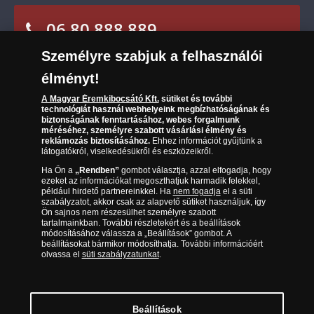
Karrier
Sütik (cookies) használata
Reklamáció
06 80 888 889
Süti (cookies)
Beállítások
Visszaküldés
Társaságunkról
Személyre szabjuk a felhasználói
(díjmentesen hívható hétfőtől csütörtökig 9.00 és 17.00
Elállási űrlap
Az érmék és érmek ára és értéke
óra között, péntekenként 9.00 és 15.00 óra között)
élményt!
A Magyar Éremkibocsátó Kft.
sütiket és további
Gyakran ismételt kérdések
technológiát használ webhelyeink megbízhatóságának és
biztonságának fenntartásához, webes forgalmunk
Adatkezelés
méréséhez, személyre szabott vásárlási élmény és
reklámozás biztosításához.
Ehhez információt gyűjtünk a
látogatókról, viselkedésükről és eszközeikről.
Ha Ön a
„Rendben”
gombot választja, azzal elfogadja, hogy
ezeket az információkat megoszthatjuk harmadik felekkel,
például hirdető partnereinkkel. Ha
nem fogadja
el a süti
szabályzatot, akkor csak az alapvető sütiket használjuk, így
Ön sajnos nem részesülhet személyre szabott
tartalmainkban. További részletekért és a beállítások
módosításához válassza a „Beállítások” gombot. A
beállításokat bármikor módosíthatja. További információért
olvassa el
süti szabályzatunkat
.
Magyar Éremkibocsátó Kft. 1134 Budapest, Váci út 33. Cégjegyzékszám: 01-09-
957944, Adószám: 23275395-2-41 A Társaság a Magyar Kereskedelmi
Engedélyezési Hivatal Nemesfémvizsgáló és Hitelesítő Hatóság (1089 Budapest,
Bláthy Ottó utca 3-5.) engedélyéhez kötött tevékenységet folytat. Kereskedelmi
engedély száma: PR7638
© Copyright 2026 - Magyar Éremkibocsátó Kft.
Beállítások