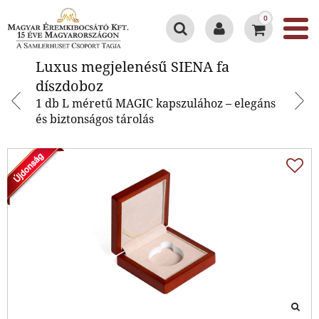
0
Luxus megjelenésű SIENA fa
Luxus megjelenésű SIENA fa
díszdoboz
díszdoboz
1 db L méretű MAGIC kapszulához – elegáns
és biztonságos tárolás