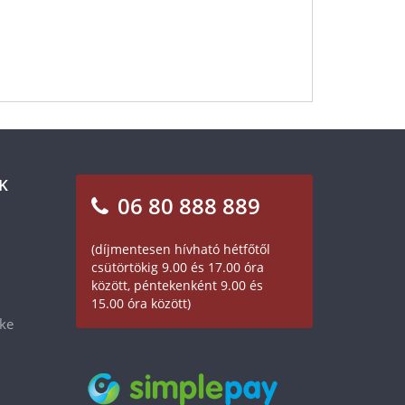
K
06 80 888 889
(díjmentesen hívható hétfőtől
csütörtökig 9.00 és 17.00 óra
között, péntekenként 9.00 és
15.00 óra között)
éke