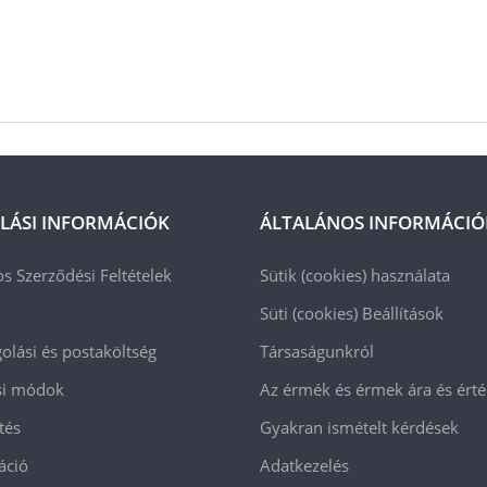
LÁSI INFORMÁCIÓK
ÁLTALÁNOS INFORMÁCIÓ
os Szerződési Feltételek
Sütik (cookies) használata
Süti (cookies)
Beállítások
lási és postaköltség
Társaságunkról
ási módok
Az érmék és érmek ára és ért
tés
Gyakran ismételt kérdések
áció
Adatkezelés