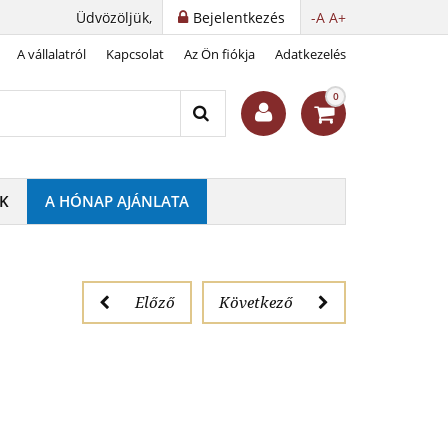
Üdvözöljük,
Bejelentkezés
-A
A+
A vállalatról
Kapcsolat
Az Ön fiókja
Adatkezelés
doboz
0
K
A HÓNAP AJÁNLATA
Előző
Következő