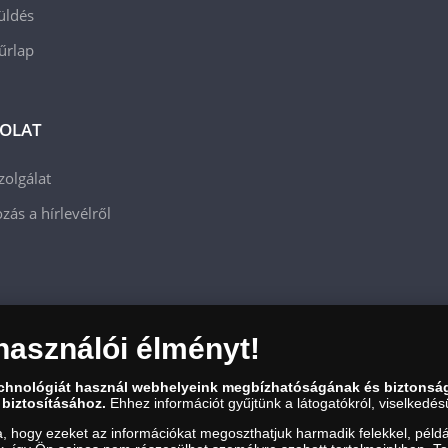
üldés
 űrlap
OLAT
zolgálat
zás a hírlevélről
használói élményt!
echnológiát használ webhelyeink megbízhatóságának és biztonsá
 biztosításához.
Ehhez információt gyűjtünk a látogatókról, viselkedésü
a, hogy ezeket az információkat megoszthatjuk harmadik felekkel, példá