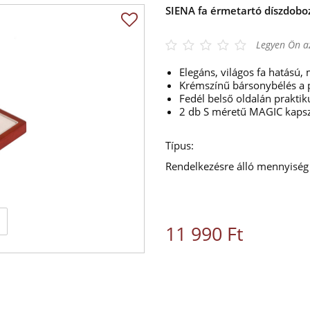
SIENA fa érmetartó díszdob
Legyen Ön az
Elegáns, világos fa hatású,
Krémszínű bársonybélés a
Fedél belső oldalán praktik
2 db S méretű MAGIC kapsz
Típus:
Rendelkezésre álló mennyiség
11 990 Ft