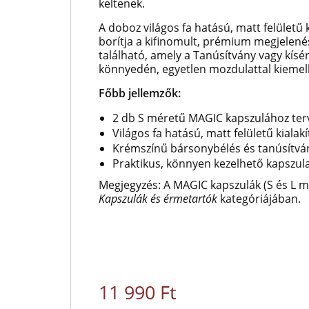
keltenek.
A doboz világos fa hatású, matt felületű
borítja a kifinomult, prémium megjelené
található, amely a Tanúsítvány vagy kís
könnyedén, egyetlen mozdulattal kiemel
Főbb jellemzők:
2 db S méretű MAGIC kapszulához ter
Világos fa hatású, matt felületű kialakí
Krémszínű bársonybélés és tanúsítván
Praktikus, könnyen kezelhető kapszul
Megjegyzés: A MAGIC kapszulák (S és L
Kapszulák és érmetartók
kategóriájában.
11 990 Ft