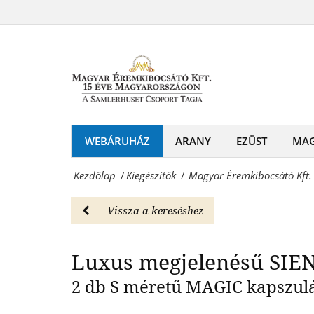
Magyar
díszboboz
Éremkibocsátó
Luxu
2
Kft.
db
-
S
SIENA
méretű
fa
WEBÁRUHÁZ
ARANY
EZÜST
MA
MAGIC
díszboboz
kapszulához
Kezdőlap
Kiegészítők
Magyar Éremkibocsátó Kft.
/
/
2
-
db
Vissza a kereséshez
Kiegészítők
S
Magyar
Luxus megjelenésű SIEN
méretű
Éremkibocsátó
MAGIC
2 db S méretű MAGIC kapszuláh
Kft.
kapszulához
-