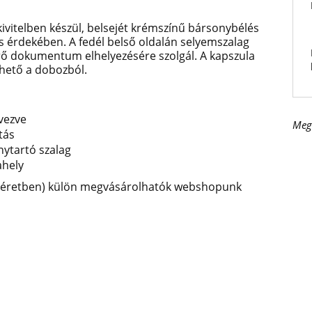
 kivitelben készül, belsejét krémszínű bársonybélés
s érdekében. A fedél belső oldalán selyemszalag
érő dokumentum elhelyezésére szolgál. A kapszula
hető a dobozból.
vezve
Meg
tás
ytartó szalag
ahely
 méretben) külön megvásárolhatók webshopunk