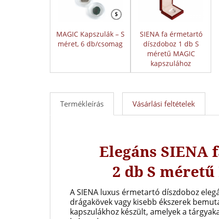
MAGIC Kapszulák – S
SIENA fa érmetartó
méret, 6 db/csomag
díszdoboz 1 db S
méretű MAGIC
kapszulához
Termékleírás
Vásárlási feltételek
Elegáns SIENA 
2 db S méret
A SIENA luxus érmetartó díszdoboz eleg
drágakövek vagy kisebb ékszerek bemutat
kapszulákhoz készült, amelyek a tárgyaka