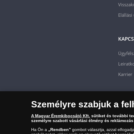
Visszak
Elállási
KAPCS
Ügyféls
Leiratko
Karrier
Személyre szabjuk a fel
A Magyar Éremkibocsátó Kft.
sütiket és további t
személyre szabott vásárlási élmény és reklámozás
Ha Ön a
„Rendben”
gombot választja, azzal elfogadj