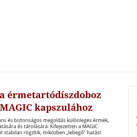
fa érmetartódíszdoboz
ű MAGIC kapszulához
áns és biztonságos megoldás különleges érmék,
ására és tárolására. Kifejezetten a MAGIC
t stabilan rögzítik, miközben „lebegő” hatást