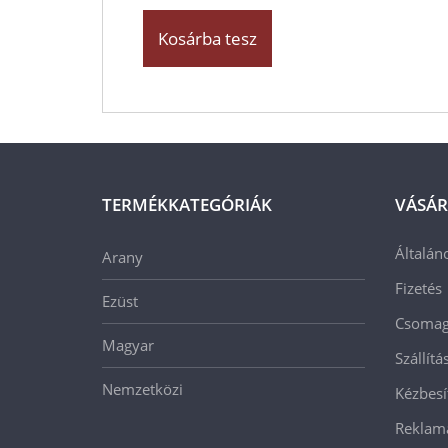
Kosárba tesz
TERMÉKKATEGÓRIÁK
VÁSÁR
Általán
Arany
Fizetés
Ezüst
Csomago
Magyar
Szállít
Nemzetközi
Kézbesí
Reklam