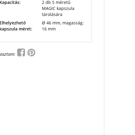
Kapacitás:
2 db S méretű
MAGIC kapszula
tárolására
Elhelyezhető
Ø 46 mm, magasság:
kapszula méret:
16 mm
osztom: