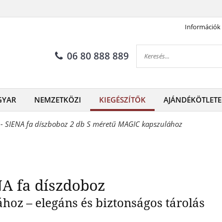
Információk
s megjelenésű SIENA fa dísz
06 80 888 889
GYAR
NEMZETKÖZI
KIEGÉSZÍTŐK
AJÁNDÉKÖTLETE
 - SIENA fa díszboboz 2 db S méretű MAGIC kapszulához
A fa díszdoboz
oz – elegáns és biztonságos tárolás