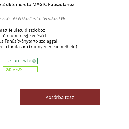
oz 2 db S méretű MAGIC kapszulához
 első, aki értékeli ezt a terméket!
 matt felületű díszdoboz
 prémium megjelenésért
us Tanúsítványtartó szalaggal
ula tárolására (könnyedén kiemelhető)
EGYEDI TERMÉK
RAKTÁRON
Kosárba tesz