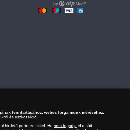
11 990 Ft
Kosárba tesz
gának fenntartásához, webes forgalmunk méréséhez,
kről és eszközeikről.
ul hirdető partnereinkkel. Ha
nem fogadja
el a süti