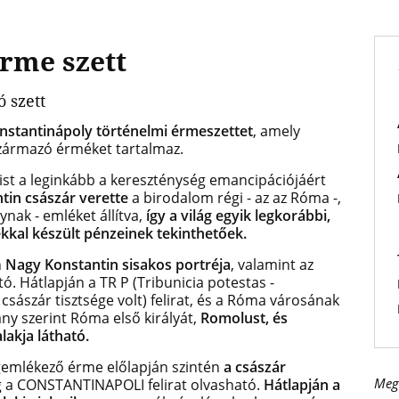
rme szett
 szett
nstantinápoly történelmi érmeszettet
, amely
származó érméket tartalmaz.
ist a leginkább a kereszténység emancipációjáért
tin császár verette
a birodalom régi - az az Róma -,
ynak - emléket állítva,
így a világ egyik legkorábbi,
kkal készült pénzeinek tekinthetőek.
n
Nagy Konstantin sisakos portréja
, valamint az
. Hátlapján a TR P (Tribunicia potestas -
sászár tisztsége volt) felirat, és a Róma városának
y szerint Róma első királyát,
Romolust, és
lakja látható.
gemlékező érme előlapján szintén
a császár
Meg
ig a CONSTANTINAPOLI felirat olvasható.
Hátlapján a