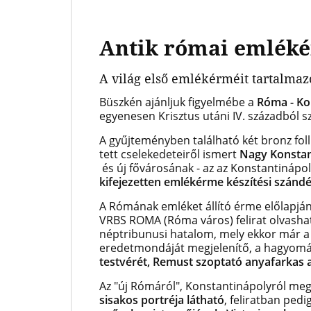
Antik római emléké
A világ első emlékérméit tartalmazó
Büszkén ajánljuk figyelmébe a
Róma - Ko
egyenesen Krisztus utáni IV. századból 
A gyűjteményben található két bronz foll
tett cselekedeteiről ismert
Nagy Konstan
és új fővárosának - az az Konstantinápol
kifejezetten emlékérme készítési szándé
A Rómának emléket állító érme előlapjá
VRBS ROMA (Róma város) felirat olvasható
néptribunusi hatalom, mely ekkor már a c
eredetmondáját megjelenítő, a hagyomán
testvérét, Remust szoptató anyafarkas a
Az "új Rómáról", Konstantinápolyról me
sisakos portréja látható
, feliratban ped