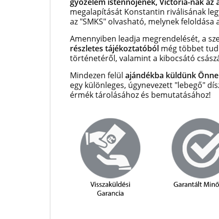
győzelem istennőjének, Victoria-nak az a
megalapítását Konstantin riválisának legy
az "SMKS" olvasható, melynek feloldása a
Amennyiben leadja megrendelését, a szet
részletes tájékoztatóból
még többet tud
történetéről, valamint a kibocsátó császá
Mindezen felül
ajándékba küldünk Önne
egy különleges, úgynevezett "lebegő" dí
érmék tárolásához és bemutatásához!