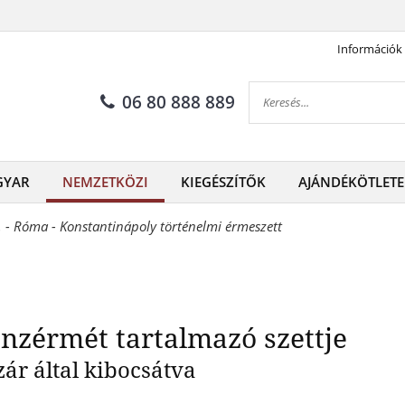
Információk
antin két bronzérmét tartalm
06 80 888 889
GYAR
NEMZETKÖZI
KIEGÉSZÍTŐK
AJÁNDÉKÖTLETE
 - Róma - Konstantinápoly történelmi érmeszett
nzérmét tartalmazó szettje
ár által kibocsátva