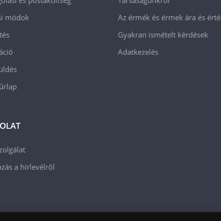
ási módok
Az érmék és érmek ára és ért
tés
Gyakran ismételt kérdések
áció
Adatkezelés
üldés
 űrlap
OLAT
zolgálat
zás a hírlevélről