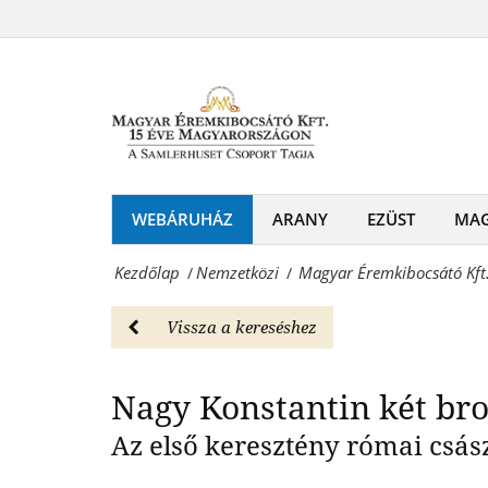
Magyar
Konstantinápoly
Éremkibocsátó
Nagy Konst
történelmi
Kft.
érmeszett
-
-
Róma
Nemzetközi
-
WEBÁRUHÁZ
ARANY
EZÜST
MA
Magyar
Konstantinápoly
Éremkibocsátó
Kezdőlap
Nemzetközi
Magyar Éremkibocsátó Kft.
/
/
történelmi
Kft.
érmeszett
Vissza a kereséshez
-
-
Érmék
Nagy Konstantin két bro
Nemzetközi
és
Magyar
Az első keresztény római csász
emlékérmek
Éremkibocsátó
hivatalos