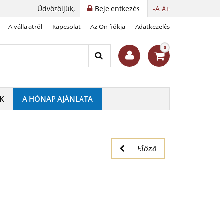
Üdvözöljük,
Bejelentkezés
-A
A+
A vállalatról
Kapcsolat
Az Ön fiókja
Adatkezelés
azó szettje
0
K
A HÓNAP AJÁNLATA
Előző