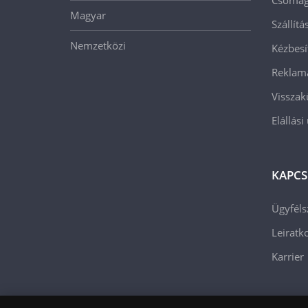
Magyar
Szállít
Nemzetközi
Kézbesí
Reklam
Visszak
Elállási
KAPCS
Ügyféls
Leiratko
Karrier