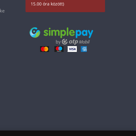
15.00 óra között)
éke
199 900 Ft
Kosárba tesz