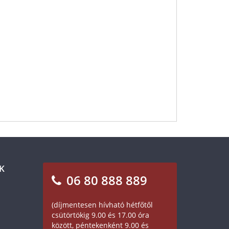
K
06 80 888 889
(díjmentesen hívható hétfőtől
csütörtökig 9.00 és 17.00 óra
között, péntekenként 9.00 és