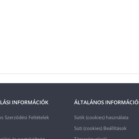
LÁSI INFORMÁCIÓK
ÁLTALÁNOS INFORMÁCIÓ
os Szerződési Feltételek
Sütik (cookies) használata
Süti (cookies)
Beállítások
lási és postaköltség
Társaságunkról