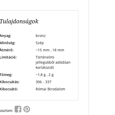
Tulajdonságok
Anyag:
bronz
Minőség:
Szép
Átmérő:
~15 mm , 18 mm
Limitáció:
Történelmi
jellegükből adódóan
korlátozott
Tömeg:
~1,8 g , 2 g
Kibocsátás:
306 - 337
Kibocsátó:
Római Birodalom
osztom: