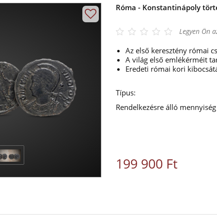
Róma - Konstantinápoly tör
Legyen Ön az
Az első keresztény római cs
A világ első emlékérméit ta
Eredeti római kori kibocsát
Típus:
Rendelkezésre álló mennyiség
199 900 Ft