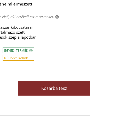
ténelmi érmeszett
 első, aki értékeli ezt a terméket!
ászár kibocsátásai
rtalmazó szett
ások szép állapotban
EGYEDI TERMÉK
NÉHÁNY DARAB
Kosárba tesz