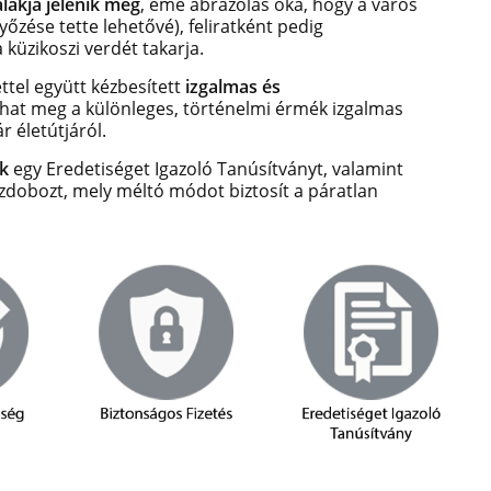
lakja jelenik meg
,
eme ábrázolás oka, hogy a város
őzése tette lehetővé), feliratként pedig
 küzikoszi verdét takarja.
tel együtt kézbesített
izgalmas és
hat meg a különleges, történelmi érmék izgalmas
r életútjáról.
k
egy Eredetiséget Igazoló Tanúsítványt, valamint
szdobozt, mely méltó módot biztosít a páratlan