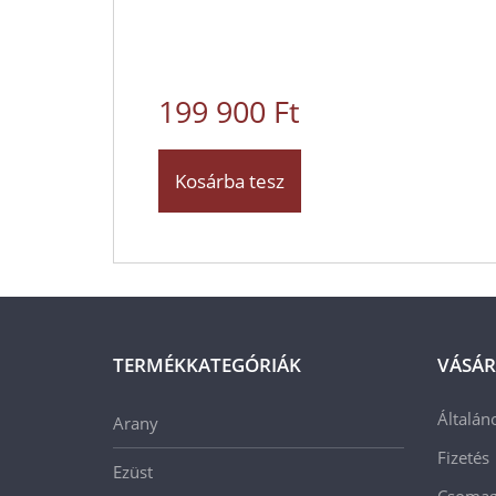
199 900 Ft
Kosárba tesz
TERMÉKKATEGÓRIÁK
VÁSÁR
Általán
Arany
Fizetés
Ezüst
Csomago