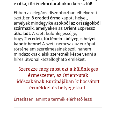
e ritka, történelmi darabokon keresztül!
Ebben az elegáns díszdobozban elhelyezett
szettben
8 eredeti érme
kapott helyet,
amelyek mindegyike
a
zokból az országokból
származik, amelyeken az Orient Expressz
áthaladt
.
A szett különlegessége,
hogy
2 eredeti, történelmi bélyeg is helyet
kapott benne
! A szett nemcsak az európai
történelem szerelmeseinek szól, hanem
mindazoknak, akik szeretnék kézbe venni a
híres útvonal kézzelfogható emlékeit.
Szerezze meg most ezt a különleges
érmeszettet, az Orient-utak
időszakának Európájában kibocsátott
érmékkel és bélyegekkel!
Értesítsen, amint a termék elérhető lesz!