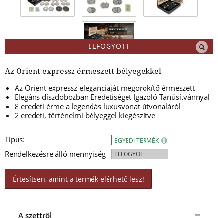
ELFOGYOTT
Az Orient expressz érmeszett bélyegekkel
Az Orient expressz eleganciáját megörökítő érmeszett
Elegáns díszdobozban Eredetiséget Igazoló Tanúsítvánnyal
8 eredeti érme a legendás luxusvonat útvonaláról
2 eredeti, történelmi bélyeggel kiegészítve
Típus:
EGYEDI TERMÉK
Rendelkezésre álló mennyiség
ELFOGYOTT
Értesítsen, amint a termék elérhető lesz!
A szettről