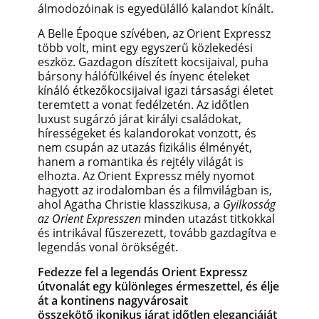
álmodozóinak is egyedülálló kalandot kínált.
A Belle Époque szívében, az Orient Expressz
több volt, mint egy egyszerű közlekedési
eszköz. Gazdagon díszített kocsijaival, puha
bársony hálófülkéivel és ínyenc ételeket
kínáló étkezőkocsijaival igazi társasági életet
teremtett a vonat fedélzetén. Az időtlen
luxust sugárzó járat királyi családokat,
hírességeket és kalandorokat vonzott, és
nem csupán az utazás fizikális élményét,
hanem a romantika és rejtély világát is
elhozta. Az Orient Expressz mély nyomot
hagyott az irodalomban és a filmvilágban is,
ahol Agatha Christie klasszikusa, a
Gyilkosság
az Orient Expresszen
minden utazást titkokkal
és intrikával fűszerezett, tovább gazdagítva e
legendás vonal örökségét.
Fedezze fel a legendás Orient Expressz
útvonalát egy különleges érmeszettel, és élje
át a kontinens nagyvárosait
összekötő ikonikus járat időtlen eleganciáját