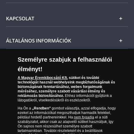
előzetes várakozásait, a vonatkozó jogszabályok
Ezüst
szerint Önt indoklás nélküli elállási jog illeti meg,
Általános Szerződési Feltételek
és a kézhezvételtől számított 14 napon belül
KAPCSOLAT
Magyar
visszaküldheti. A
mennyiben időközben kifizette a
Fizetés
termék árát, akkor azt visszatérítjük Önnek.
Nemzetközi
Csomagolási és postaköltség
Ügyfélszolgálat
ÁLTALÁNOS INFORMÁCIÓK
Szállítási módok
Leiratkozás a hírlevélről
Kézbesítés
Karrier
Személyre szabjuk a felhasználói
Sütik (cookies) használata
Reklamáció
élményt!
06 80 888 889
Süti (cookies)
Beállítások
Visszaküldés
A Magyar Éremkibocsátó Kft.
sütiket és további
Társaságunkról
technológiát használ webhelyeink megbízhatóságának és
(díjmentesen hívható hétfőtől csütörtökig 9.00 és 17.00
Elállási űrlap
biztonságának fenntartásához, webes forgalmunk
Az érmék és érmek ára és értéke
óra között, péntekenként 9.00 és 15.00 óra között)
méréséhez, személyre szabott vásárlási élmény és
reklámozás biztosításához.
Ehhez információt gyűjtünk a
látogatókról, viselkedésükről és eszközeikről.
Gyakran ismételt kérdések
Ha Ön a
„Rendben”
gombot választja, azzal elfogadja, hogy
Adatkezelés
ezeket az információkat megoszthatjuk harmadik felekkel,
például hirdető partnereinkkel. Ha
nem fogadja
el a süti
szabályzatot, akkor csak az alapvető sütiket használjuk, így
Ön sajnos nem részesülhet személyre szabott
tartalmainkban. További részletekért és a beállítások