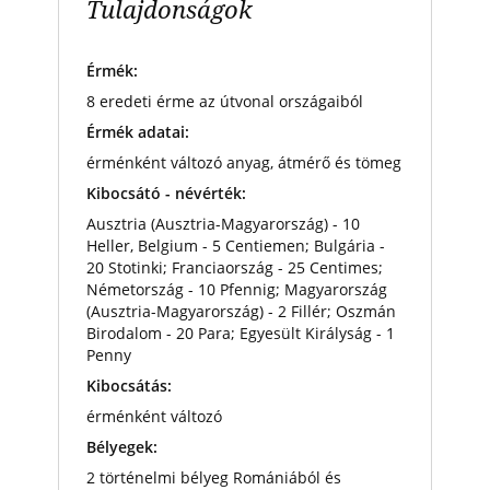
Tulajdonságok
Érmék:
8 eredeti érme az útvonal országaiból
Érmék adatai:
érménként változó anyag, átmérő és tömeg
Kibocsátó - névérték:
Ausztria (Ausztria-Magyarország) - 10
Heller, Belgium - 5 Centiemen; Bulgária -
20 Stotinki; Franciaország - 25 Centimes;
Németország - 10 Pfennig; Magyarország
(Ausztria-Magyarország) - 2 Fillér; Oszmán
Birodalom - 20 Para; Egyesült Királyság - 1
Penny
Kibocsátás:
érménként változó
Bélyegek:
2 történelmi bélyeg Romániából és