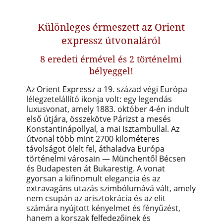
Különleges érmeszett az Orient
expressz útvonaláról
8 eredeti érmével és 2 történelmi
bélyeggel!
Az Orient Expressz a 19. század végi Európa
lélegzetelállító ikonja volt: egy legendás
luxusvonat, amely 1883. október 4-én indult
első útjára, összekötve Párizst a mesés
Konstantinápollyal, a mai Isztambullal. Az
útvonal több mint 2700 kilométeres
távolságot ölelt fel, áthaladva Európa
történelmi városain — Münchentől Bécsen
és Budapesten át Bukarestig. A vonat
gyorsan a kifinomult elegancia és az
extravagáns utazás szimbólumává vált, amely
nem csupán az arisztokrácia és az elit
számára nyújtott kényelmet és fényűzést,
hanem a korszak felfedezőinek és