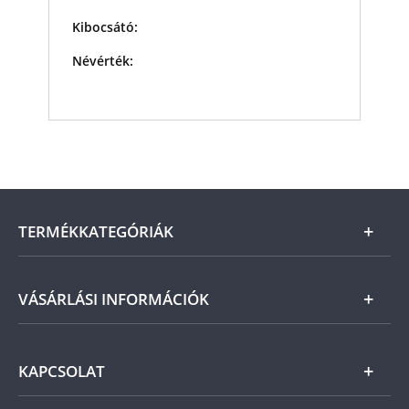
Kibocsátó:
Névérték:
TERMÉKKATEGÓRIÁK
Arany
VÁSÁRLÁSI INFORMÁCIÓK
Ezüst
Általános Szerződési Feltételek
KAPCSOLAT
Magyar
Fizetés