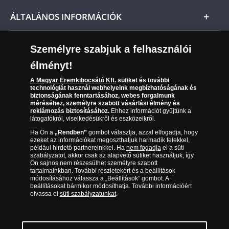
Nemzetközi
Csomagolási és postaköltség
Ügyfélszolgálat
ÁLTALÁNOS INFORMÁCIÓK
Szállítási módok
Leiratkozás a hírlevélről
Kézbesítés
Karrier
Személyre szabjuk a felhasználói
Sütik (cookies) használata
Reklamáció
élményt!
06 80 888 889
Süti (cookies)
Beállítások
Visszaküldés
A Magyar Éremkibocsátó Kft.
sütiket és további
Társaságunkról
technológiát használ webhelyeink megbízhatóságának és
(díjmentesen hívható hétfőtől csütörtökig 9.00 és 17.00
Elállási űrlap
biztonságának fenntartásához, webes forgalmunk
Az érmék és érmek ára és értéke
óra között, péntekenként 9.00 és 15.00 óra között)
méréséhez, személyre szabott vásárlási élmény és
reklámozás biztosításához.
Ehhez információt gyűjtünk a
látogatókról, viselkedésükről és eszközeikről.
Gyakran ismételt kérdések
Ha Ön a
„Rendben”
gombot választja, azzal elfogadja, hogy
Adatkezelés
ezeket az információkat megoszthatjuk harmadik felekkel,
például hirdető partnereinkkel. Ha
nem fogadja
el a süti
szabályzatot, akkor csak az alapvető sütiket használjuk, így
Ön sajnos nem részesülhet személyre szabott
tartalmainkban. További részletekért és a beállítások
módosításához válassza a „Beállítások” gombot. A
beállításokat bármikor módosíthatja. További információért
olvassa el
süti szabályzatunkat
.