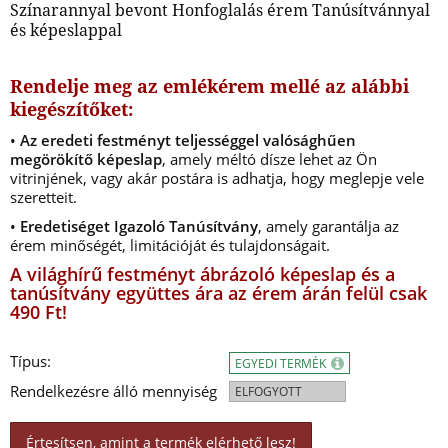
Színarannyal bevont Honfoglalás érem Tanúsítvánnyal
és képeslappal
Rendelje meg az emlékérem mellé az alábbi
kiegészítőket:
•
Az eredeti festményt teljességgel valósághűen
megörökítő képeslap
, amely méltó dísze lehet az Ön
vitrinjének, vagy akár postára is adhatja, hogy meglepje vele
szeretteit.
•
Eredetiséget Igazoló Tanúsítvány
, amely garantálja az
érem minőségét, limitációját és tulajdonságait.
A világhírű festményt ábrázoló képeslap és a
tanúsítvány együttes ára az érem árán felül csak
490 Ft!
Típus:
EGYEDI TERMÉK
Rendelkezésre álló mennyiség
ELFOGYOTT
Értesítsen, amint a termék elérhető lesz!