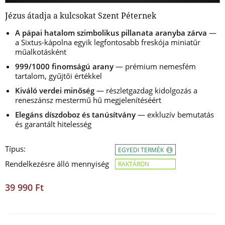
Jézus átadja a kulcsokat Szent Péternek
A pápai hatalom szimbolikus pillanata aranyba zárva
—
a Sixtus‑kápolna egyik legfontosabb freskója miniatűr
műalkotásként
999/1000 finomságú arany
— prémium nemesfém
tartalom, gyűjtői értékkel
Kiváló verdei minőség
— részletgazdag kidolgozás a
reneszánsz mestermű hű megjelenítéséért
Elegáns díszdoboz és tanúsítvány
— exkluzív bemutatás
és garantált hitelesség
Típus:
EGYEDI TERMÉK
Rendelkezésre álló mennyiség
RAKTÁRON
39 990 Ft