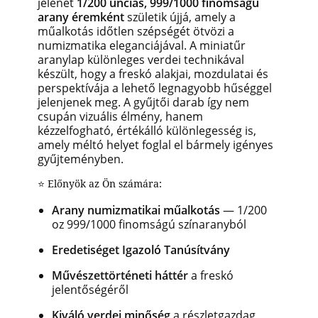
jelenet
1/200 unciás, 999/1000 finomságú
arany éremként
születik újjá, amely a
műalkotás időtlen szépségét ötvözi a
numizmatika eleganciájával. A miniatűr
aranylap különleges verdei technikával
készült, hogy a freskó alakjai, mozdulatai és
perspektívája a lehető legnagyobb hűséggel
jelenjenek meg. A gyűjtői darab így nem
csupán vizuális élmény, hanem
kézzelfogható, értékálló különlegesség is,
amely méltó helyet foglal el bármely igényes
gyűjteményben.
⭐ Előnyök az Ön számára:
Arany numizmatikai műalkotás
— 1/200
oz 999/1000 finomságú színaranyból
Eredetiséget Igazoló Tanúsítvány
Művészettörténeti háttér
a freskó
jelentőségéről
Kiváló verdei minőség
a részletgazdag