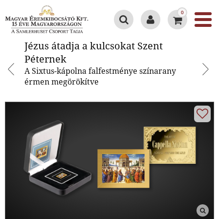
0
Jézus átadja a kulcsokat Szent
Jézus átadja a kulcsokat Szent
Péternek
Péternek
A Sixtus-kápolna falfestménye színarany
érmen megörökítve