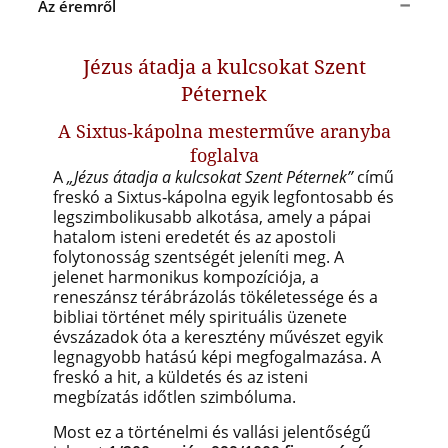
Az éremről
Jézus átadja a kulcsokat Szent
Péternek
A Sixtus‑kápolna mesterműve aranyba
foglalva
A
„Jézus átadja a kulcsokat Szent Péternek”
című
freskó a Sixtus‑kápolna egyik legfontosabb és
legszimbolikusabb alkotása, amely a pápai
hatalom isteni eredetét és az apostoli
folytonosság szentségét jeleníti meg. A
jelenet harmonikus kompozíciója, a
reneszánsz térábrázolás tökéletessége és a
bibliai történet mély spirituális üzenete
évszázadok óta a keresztény művészet egyik
legnagyobb hatású képi megfogalmazása. A
freskó a hit, a küldetés és az isteni
megbízatás időtlen szimbóluma.
Most ez a történelmi és vallási jelentőségű