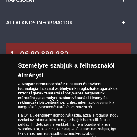
Magyar
visszaküldheti. A
mennyiben időközben kifizette a
Fizetés
termék árát, akkor azt visszatérítjük Önnek.
Nemzetközi
Csomagolási és postaköltség
Ügyfélszolgálat
ÁLTALÁNOS INFORMÁCIÓK
Szállítási módok
Leiratkozás a hírlevélről
Kézbesítés
Karrier
Sütik (cookies) használata
Reklamáció
06 80 888 889
Süti (cookies)
Beállítások
Visszaküldés
Társaságunkról
Személyre szabjuk a felhasználói
(díjmentesen hívható hétfőtől csütörtökig 9.00 és 17.00
Elállási űrlap
Az érmék és érmek ára és értéke
óra között, péntekenként 9.00 és 15.00 óra között)
élményt!
A Magyar Éremkibocsátó Kft.
sütiket és további
Gyakran ismételt kérdések
technológiát használ webhelyeink megbízhatóságának és
biztonságának fenntartásához, webes forgalmunk
Adatkezelés
méréséhez, személyre szabott vásárlási élmény és
reklámozás biztosításához.
Ehhez információt gyűjtünk a
látogatókról, viselkedésükről és eszközeikről.
Ha Ön a
„Rendben”
gombot választja, azzal elfogadja, hogy
ezeket az információkat megoszthatjuk harmadik felekkel,
például hirdető partnereinkkel. Ha
nem fogadja
el a süti
szabályzatot, akkor csak az alapvető sütiket használjuk, így
Ön sajnos nem részesülhet személyre szabott