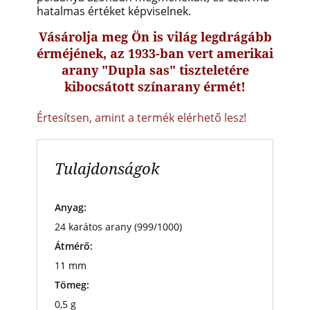
hatalmas értéket képviselnek.
Vásárolja meg Ön is világ legdrágább
érméjének, az 1933-ban vert amerikai
arany "Dupla sas" tiszteletére
kibocsátott színarany érmét!
Értesítsen, amint a termék elérhető lesz!
Tulajdonságok
Anyag:
24 karátos arany (999/1000)
Átmérő:
11 mm
Tömeg:
0,5 g