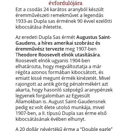
évfordulójára
Ezt a csodás 24 karátos aranyból készült
éremművészeti remekművet a legendás
1933-as Dupla sas érmének 90 évvel ezelőtti
kibocsátása ihletette.
Az eredeti Dupla Sas érmét
Augustus Saint-
Gaudens, a híres amerikai szobrász és
éremművész tervezte
meg 1907-ben
T
heodore Roosevelt elnök utasítására
.
Roosevelt elnök ugyanis 1904-ben
elhatározta, hogy megváltoztatja a már
régóta azonos formában kibocsátott, és
emiatt kissé megunt érmék kinézetét. Mivel
rajongott az antik görög pénzérmékért azt
akarta, hogy hasonló szépségű aranypénzek
legyenek forgalomban az Egyesült
Államokban is. August Saint-Gaudensnek
pedig ez volt élete utolsó munkája, mivel
1907-ben, a II. típusú Dupla sas érme első
kibocsátásának évében elhunyt.
A 20 dollár névértékű érme a “Double eagle”