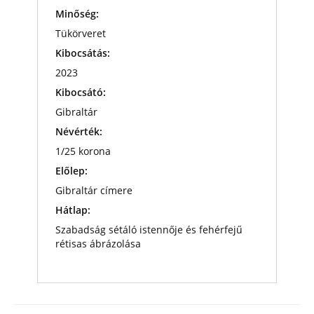
Minőség:
Tükörveret
Kibocsátás:
2023
Kibocsátó:
Gibraltár
Névérték:
1/25 korona
Előlep:
Gibraltár címere
Hátlap:
Szabadság sétáló istennője és fehérfejű
rétisas ábrázolása