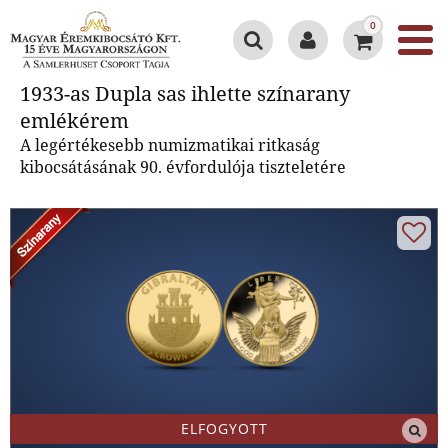
0
1933-as Dupla sas ihlette
1933-as Dupla sas ihlette színarany
színarany emlékérem
emlékérem
A legértékesebb numizmatikai ritkaság
kibocsátásának 90. évfordulója tiszteletére
ELFOGYOTT