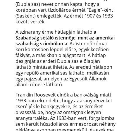
(Dupla sas) nevet onnan kapta, hogy a
korábban vert tízdolláros érmét "Eagle"-ként
(Sasként) emlegették. Az érmét 1907 és 1933
között verték.
A színarany érme hátlapján látható
a
Szabadság sétáló istennője, mint az amerikai
szabadság szimbóluma
. Az istennő római
kori köntösben lépdel előre, egyik kezében
fáklyát, a másikban olajágat tart. A hátlap
designját az erdeti Dupla sas előlapján
látható mintázat ihlette. Az eredeti hátlapon
egy repülő amerikai sas látható, mellkasán
egy pajzzsal, amelyen az Egyesült Államok
állami címere látható.
Franklin Roosevelt elnök a bankválság miatt
1933-ban elrendelte, hogy az aranypénzeket
cseréljék le bankjegyekre, és az érméket
olvasszák be, hogy az országnak legyen
aranytartaléka. Az 1933-ban vert, forgalomba
sem került húszdolláros érmesorozat néhány
példánya azonban megmenekült, és ezek ma