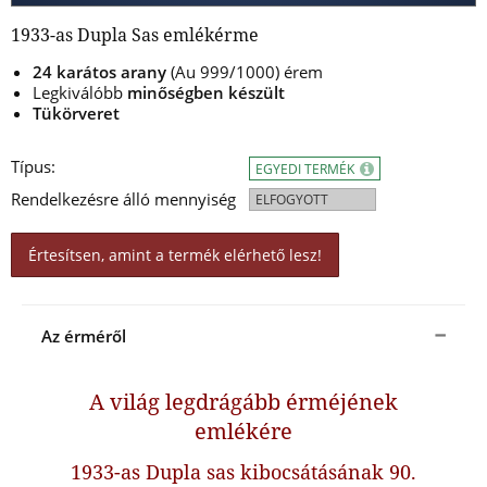
1933-as Dupla Sas emlékérme
24 karátos arany
(Au 999/1000) érem
Legkiválóbb
minőségben készül
t
Tükörveret
Típus:
EGYEDI TERMÉK
Rendelkezésre álló mennyiség
ELFOGYOTT
Értesítsen, amint a termék elérhető lesz!
Az érméről
A világ legdrágább érméjének
emlékére
1933-as Dupla sas kibocsátásának 90.