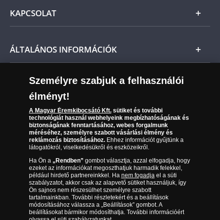
kiállítását követő 21 napon belül fizetendő.
Általános Szerződési Feltételek
KAPCSOLAT
Magyar
Fizetés
Nemzetközi
Csomagolási és postaköltség
Ügyfélszolgálat
ÁLTALÁNOS INFORMÁCIÓK
Szállítási módok
Leiratkozás a hírlevélről
Kézbesítés
Karrier
Személyre szabjuk a felhasználói
Sütik (cookies) használata
Reklamáció
élményt!
06 80 888 889
Süti (cookies)
Beállítások
Visszaküldés
A Magyar Éremkibocsátó Kft.
sütiket és további
Társaságunkról
technológiát használ webhelyeink megbízhatóságának és
(díjmentesen hívható hétfőtől csütörtökig 9.00 és 17.00
Elállási űrlap
biztonságának fenntartásához, webes forgalmunk
Az érmék és érmek ára és értéke
óra között, péntekenként 9.00 és 15.00 óra között)
méréséhez, személyre szabott vásárlási élmény és
reklámozás biztosításához.
Ehhez információt gyűjtünk a
látogatókról, viselkedésükről és eszközeikről.
Gyakran ismételt kérdések
Ha Ön a
„Rendben”
gombot választja, azzal elfogadja, hogy
Adatkezelés
ezeket az információkat megoszthatjuk harmadik felekkel,
például hirdető partnereinkkel. Ha
nem fogadja
el a süti
szabályzatot, akkor csak az alapvető sütiket használjuk, így
Ön sajnos nem részesülhet személyre szabott
tartalmainkban. További részletekért és a beállítások
módosításához válassza a „Beállítások” gombot. A
beállításokat bármikor módosíthatja. További információért
olvassa el
süti szabályzatunkat
.