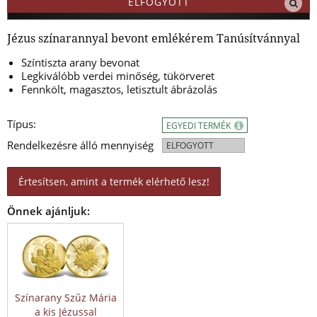
ELFOGYOTT
Jézus színarannyal bevont emlékérem Tanúsítvánnyal
Színtiszta arany bevonat
Legkiválóbb verdei minőség, tükörveret
Fennkölt, magasztos, letisztult ábrázolás
Típus:
EGYEDI TERMÉK
Rendelkezésre álló mennyiség
ELFOGYOTT
Értesítsen, amint a termék elérhető lesz!
Önnek ajánljuk:
Színarany Szűz Mária
a kis Jézussal