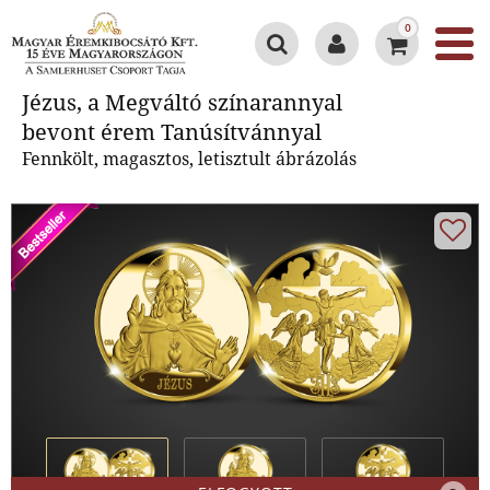
0
Jézus, a Megváltó színarannyal
Jézus, a Megváltó színarannyal
bevont érem Tanúsítvánnyal
bevont érem Tanúsítvánnyal
Fennkölt, magasztos, letisztult ábrázolás