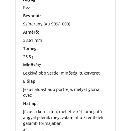
Réz
Bevonat:
Színarany (Au 999/1000)
Átmérő:
38,61 mm
Tömeg:
25,5 g
Minőség:
Legkiválóbb verdei minőség, tükörveret
Előlap:
Jézus áldást adó portréja, melyet glória
övez
Hátlap:
Jézus a kereszten, mellette két támogató
angyal jelenik meg, valamint a Szentlélek
galamb formájában