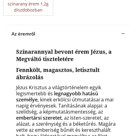
színarany érem 1,2g
díszdobozban
Az éremről
Színarannyal bevont érem Jézus, a
Megváltó tiszteletére
Fennkölt, magasztos, letisztult
ábrázolás
Jézus Krisztus a világtörténelem egyik
legismertebb és
legnagyobb hatású
személye
, kinek erkölcsi útmutatásai a mai
napig érvényesek. Tanításának alapjai: a
szelídség, a képmutatásmentesség, az
embertársi szeretet
, az Isten-szeretet, az
alázat, a szerénység és a béketűrés. Magára
vette az emberiség bűnét és kereszthalált
halt, hogy áldozatával megváltsa az őket