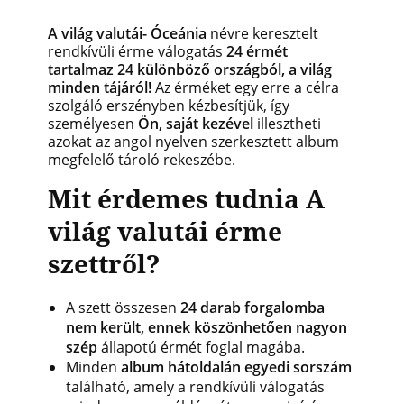
A világ valutái- Óceánia
névre keresztelt
rendkívüli érme válogatás
24 érmét
tartalmaz 24 különböző országból, a világ
minden tájáról!
Az érméket egy erre a célra
szolgáló erszényben kézbesítjük, így
személyesen
Ön, saját kezével
illesztheti
azokat az angol nyelven szerkesztett album
megfelelő tároló rekeszébe.
Mit érdemes tudnia A
világ valutái érme
szettről?
A szett összesen
24 darab forgalomba
nem került, ennek köszönhetően nagyon
szép
állapotú érmét foglal magába.
Minden
album hátoldalán egyedi sorszám
található, amely a rendkívüli válogatás