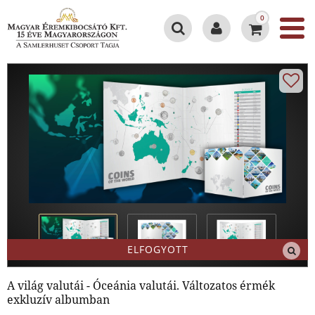
0
ELFOGYOTT
A világ valutái - Óceánia valutái. Változatos érmék
exkluzív albumban