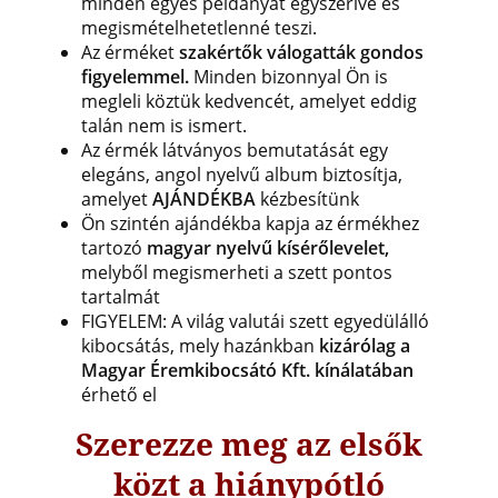
minden egyes példányát egyszerivé és
megismételhetetlenné teszi.
Az érméket
szakértők válogatták gondos
figyelemmel.
Minden bizonnyal Ön is
megleli köztük kedvencét, amelyet eddig
talán nem is ismert.
Az érmék látványos bemutatását egy
elegáns, angol nyelvű album biztosítja,
amelyet
AJÁNDÉKBA
kézbesítünk
Ön szintén ajándékba kapja az érmékhez
tartozó
magyar nyelvű kísérőlevelet,
melyből megismerheti a szett pontos
tartalmát
FIGYELEM: A világ valutái szett egyedülálló
kibocsátás, mely hazánkban
kizárólag a
Magyar Éremkibocsátó Kft. kínálatában
érhető el
Szerezze meg az elsők
közt a hiánypótló