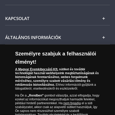
A termék ára online, vagy szállításkor a futárnak vagy a
termékhez csatolt fizetési szelvényen, a számla
Ezüst
kiállításától számított 21 napon belül fizetendő.
Általános Szerződési Feltételek
KAPCSOLAT
Magyar
Ne feledje, amennyiben az érme nem teljesíti előzetes
Fizetés
várakozásait, a vonatkozó jogszabályok szerint Önt
Nemzetközi
indokolás nélküli elállási jog illeti meg, és a kézhezvételtől
Csomagolási és postaköltség
Ügyfélszolgálat
számított 14 napon belül visszaküldheti, ekkor annak árát
ÁLTALÁNOS INFORMÁCIÓK
visszatérítjük.
Szállítási módok
Leiratkozás a hírlevélről
Ezúton tájékoztatjuk, hogy a részletfizetési lehetőség
Kézbesítés
Karrier
Személyre szabjuk a felhasználói
Sütik (cookies) használata
webshopunkban nem érhető el,
ezzel kapcsolatosan
Reklamáció
kérjük
,
keresse ügyfélszolgálati munkatársainkat az alábbi
élményt!
06 80 888 889
Süti (cookies)
Beállítások
telefonszámon: 06 80 888 998*
Visszaküldés
A Magyar Éremkibocsátó Kft.
sütiket és további
Társaságunkról
technológiát használ webhelyeink megbízhatóságának és
Hétköznap 8:00 - 19:00 között,
(díjmentesen hívható hétfőtől csütörtökig 9.00 és 17.00
Elállási űrlap
biztonságának fenntartásához, webes forgalmunk
Az érmék és érmek ára és értéke
óra között, péntekenként 9.00 és 15.00 óra között)
méréséhez, személyre szabott vásárlási élmény és
hétvégén 9:00 - 15:00 között.
reklámozás biztosításához.
Ehhez információt gyűjtünk a
látogatókról, viselkedésükről és eszközeikről.
Gyakran ismételt kérdések
* Díjmentesen hívható telefonszám
Ha Ön a
„Rendben”
gombot választja, azzal elfogadja, hogy
Adatkezelés
ezeket az információkat megoszthatjuk harmadik felekkel,
például hirdető partnereinkkel. Ha
nem fogadja
el a süti
szabályzatot, akkor csak az alapvető sütiket használjuk, így
Ön sajnos nem részesülhet személyre szabott
tartalmainkban. További részletekért és a beállítások