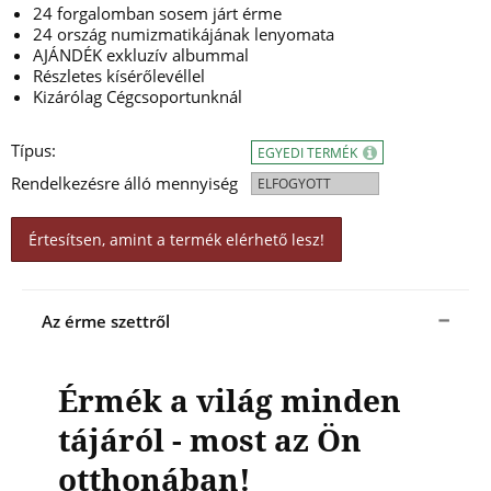
24 forgalomban sosem járt érme
24 ország numizmatikájának lenyomata
AJÁNDÉK exkluzív albummal
Részletes kísérőlevéllel
Kizárólag Cégcsoportunknál
Típus:
EGYEDI TERMÉK
Rendelkezésre álló mennyiség
ELFOGYOTT
Értesítsen, amint a termék elérhető lesz!
Az érme szettről
Érmék a világ minden
tájáról - most az Ön
otthonában!