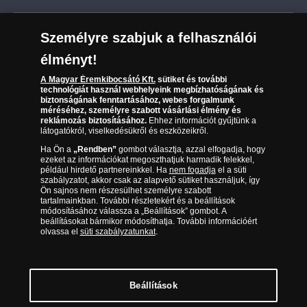
Szállítási módok
Leiratkozás a hírlevélről
Kézbesítés
Karrier
Személyre szabjuk a felhasználói
Sütik (cookies) használata
Reklamáció
élményt!
06 80 888 889
Süti (cookies)
Beállítások
Visszaküldés
A Magyar Éremkibocsátó Kft.
sütiket és további
Társaságunkról
technológiát használ webhelyeink megbízhatóságának és
(díjmentesen hívható hétfőtől csütörtökig 9.00 és 17.00
Elállási űrlap
biztonságának fenntartásához, webes forgalmunk
Az érmék és érmek ára és értéke
óra között, péntekenként 9.00 és 15.00 óra között)
méréséhez, személyre szabott vásárlási élmény és
reklámozás biztosításához.
Ehhez információt gyűjtünk a
látogatókról, viselkedésükről és eszközeikről.
Gyakran ismételt kérdések
Ha Ön a
„Rendben”
gombot választja, azzal elfogadja, hogy
Adatkezelés
ezeket az információkat megoszthatjuk harmadik felekkel,
például hirdető partnereinkkel. Ha
nem fogadja
el a süti
szabályzatot, akkor csak az alapvető sütiket használjuk, így
Ön sajnos nem részesülhet személyre szabott
tartalmainkban. További részletekért és a beállítások
módosításához válassza a „Beállítások” gombot. A
beállításokat bármikor módosíthatja. További információért
olvassa el
süti szabályzatunkat
.
Beállítások
Magyar Éremkibocsátó Kft. 1134 Budapest, Váci út 33. Cégjegyzékszám: 01-09-
957944, Adószám: 23275395-2-41 A Társaság a Magyar Kereskedelmi