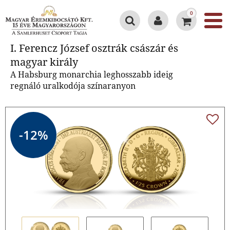
0
I. Ferencz József osztrák császár
I. Ferencz József osztrák császár és
és magyar király
magyar király
A Habsburg monarchia leghosszabb ideig
regnáló uralkodója színaranyon
-12%