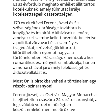
Ez az évforduló megható emléket állít tartós
köteléküknek, amely túlmutat királyi
kötelezettségeik összetettségén.
170 év elteltével Ferenc József és Sisi
szövetségének öröksége továbbra is
lenyűgöz és inspirál. A kihívások ellenére,
amelyekkel szembe kellett nézniük, beleértve
a politikai zűrzavart és a személyes
tragédiákat, szövetségük kitartott,
kitörölhetetlen nyomot hagyva a
történelemben. Házasságuk nemcsak a kor
romantikus eszményeit szimbolizálja, hanem
a monarchiával járó mély felelősséget és
áldozatvállalást is.
Most Ön is birtokba veheti a történelem egy
részét - színaranyon!
Ferenc József, az Osztrák- Magyar Monarchia
felejthetetlen császára 24 karátos aranyból, a
legkiválóbb verdei minőségben
készült emlékérmén megörökítve -