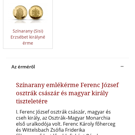
Színarany (Sisi)
Erzsébet királyné
érme
Az érméről
Színarany emlékérme Ferenc József
osztrák császár és magyar király
tiszteletére
I. Ferenc József osztrák császár, magyar és
cseh király, a
z Osztrák–Magyar Monarchia
első uralkodója
volt. Ferenc Károly főherceg
és Wittelsbach Zsófia Friderika