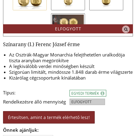
ELFOGYOTT
Színarany (I.) Ferenc József érme
Az Osztrák-Magyar Monarchia felejthetetlen uralkodója
tiszta aranyban megörökítve
A legkiválóbb verdei minőségben készült
Szigorúan limitált, mindössze 1.848 darab érme világszerte
Kizárólag cégcsoportunk kínálatában
Típus:
EGYEDI TERMÉK
Rendelkezésre álló mennyiség
ELFOGYOTT
Értesítsen, amint a termék elérhető lesz!
Önnek ajánljuk: