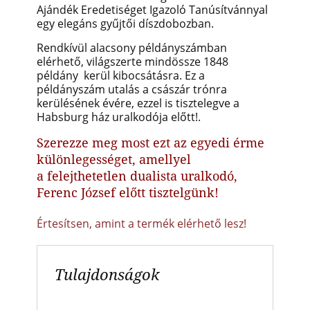
Ajándék
Eredetiséget Igazoló Tanúsítvánnyal
egy elegáns gyűjtői díszdobozban.
Rendkívül alacsony példányszámban
elérhető, világszerte mindössze 1848
példány kerül kibocsátásra. Ez a
példányszám utalás a császár trónra
kerülésének évére, ezzel is tisztelegve a
Habsburg ház uralkodója előtt!
.
Szerezze meg most ezt az egyedi érme
különlegességet, amellyel
a felejthetetlen dualista uralkodó,
Ferenc József előtt tisztelgünk!
Értesítsen, amint a termék elérhető lesz!
Tulajdonságok