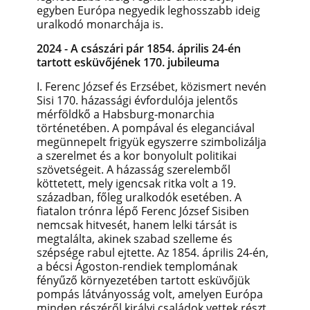
egyben Európa negyedik leghosszabb ideig
uralkodó monarchája is.
2024 - A császári pár 1854. április 24-én
tartott esküvőjének 170. jubileuma
I. Ferenc József és Erzsébet, közismert nevén
Sisi 170. házassági évfordulója jelentős
mérföldkő a Habsburg-monarchia
történetében. A pompával és eleganciával
megünnepelt frigyük egyszerre szimbolizálja
a szerelmet és a kor bonyolult politikai
szövetségeit. A házasság szerelemből
köttetett, mely igencsak ritka volt a 19.
században, főleg uralkodók esetében. A
fiatalon trónra lépő Ferenc József Sisiben
nemcsak hitvesét, hanem lelki társát is
megtalálta, akinek szabad szelleme és
szépsége rabul ejtette. Az 1854. április 24-én,
a bécsi Ágoston-rendiek templomának
fényűző környezetében tartott esküvőjük
pompás látványosság volt, amelyen Európa
minden részéről királyi családok vettek részt.