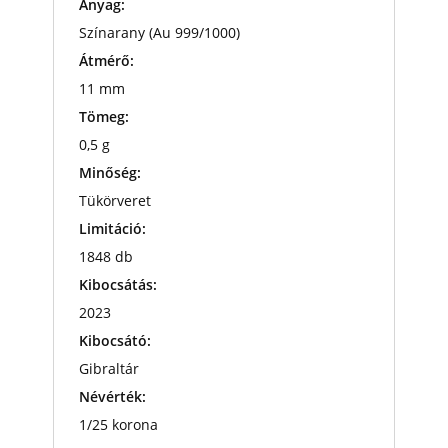
Anyag:
Színarany (Au 999/1000)
Átmérő:
11 mm
Tömeg:
0,5 g
Minőség:
Tükörveret
Limitáció:
1848 db
Kibocsátás:
2023
Kibocsátó:
Gibraltár
Névérték:
1/25 korona