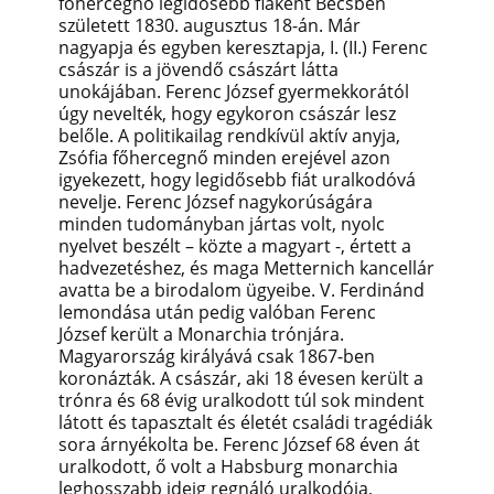
főhercegnő legidősebb fiaként Bécsben
született 1830. augusztus 18-án. Már
nagyapja és egyben keresztapja, I. (II.) Ferenc
császár is a jövendő császárt látta
unokájában. Ferenc József gyermekkorától
úgy nevelték, hogy egykoron császár lesz
belőle. A politikailag rendkívül aktív anyja,
Zsófia főhercegnő minden erejével azon
igyekezett, hogy legidősebb fiát uralkodóvá
nevelje. Ferenc József nagykorúságára
minden tudományban jártas volt, nyolc
nyelvet beszélt – közte a magyart -, értett a
hadvezetéshez, és maga Metternich kancellár
avatta be a birodalom ügyeibe.
V. Ferdinánd
lemondása után pedig valóban Ferenc
József került a Monarchia trónjára.
M
agyarország királyává csak 1867-ben
koronázták. A császár, aki 18 évesen került a
trónra és 68 évig uralkodott túl sok mindent
látott és tapasztalt és életét családi tragédiák
sora árnyékolta be. Ferenc József 68 éven át
uralkodott, ő volt a Habsburg monarchia
leghosszabb ideig regnáló uralkodója,