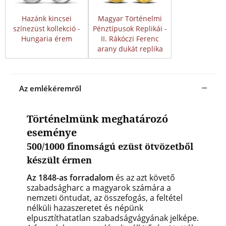
Hazánk kincsei
Magyar Történelmi
színezüst kollekció -
Pénztípusok Replikái -
Hungaria érem
II. Rákóczi Ferenc
arany dukát replika
Az emlékéremről
Történelmünk meghatározó
eseménye
500/1000 finomságú ezüst ötvözetből
készült érmen
Az 1848-as forradalom
és az azt követő
szabadságharc a magyarok számára a
nemzeti öntudat, az összefogás, a feltétel
nélküli hazaszeretet és népünk
elpusztíthatatlan szabadságvágyának jelképe.