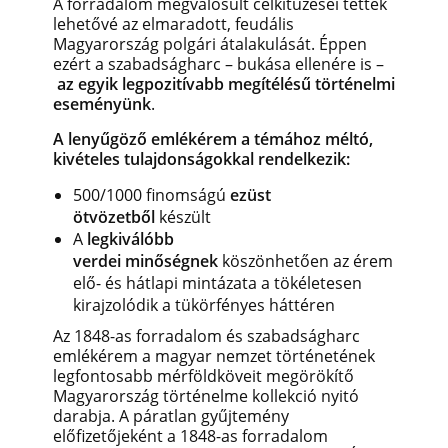
A forradalom megvalósult célkitűzései tették
lehetővé az elmaradott, feudális
Magyarország polgári átalakulását. Éppen
ezért a szabadságharc – bukása ellenére is –
az egyik legpozitívabb megítélésű történelmi
eseményünk
.
A lenyűgöző emlékérem a témához méltó,
kivételes tulajdonságokkal rendelkezik:
500/1000 finomságú
ezüst
ötvözetből
készült
A
legkiválóbb
verdei minőségnek
köszönhetően az érem
elő- és hátlapi mintázata a tökéletesen
kirajzolódik a tükörfényes háttéren
Az 1848-as forradalom és szabadságharc
emlékérem a magyar nemzet történetének
legfontosabb mérföldköveit megörökítő
Magyarország történelme kollekció nyitó
darabja. A páratlan gyűjtemény
előfizetőjeként a 1848-as forradalom