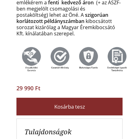
emlékérem a
fenti kedvező áron
(+ az ÁSZF-
ben megjelölt csomagolási és
postaköltség)
lehet az Öné. A
szigorúan
korlátozott példányszámban
kibocsátott
sorozat kizárólag a Magyar Éremkibocsátó
Kft. kínálatában szerepel.
29 990 Ft
Kosárba tesz
Tulajdonságok