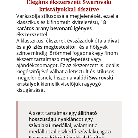
Elegáns ékszerszett Swarovski
kristályokkal díszítve
Varázsolja stílusossá a megjelenését, ezzel a
klasszikus és kifinomult kivitelezésű,
18
karátos arany bevonatú igényes
ékszerszett
el.
A klasszikus ékszerek évszázadok óta a
divat
és a jó ízlés megtestesítői,
és a hölgyek
szinte mindig örömmel fogadnak egy finom
ékszert tartalmazó meglepetést vagy
ajándékcsomagot. Ez az ékszerszett is ideális
kiegészítőjévé válhat a letisztult és stílusos
megjelenésnek, hiszen a
valódi Swarovski
kristályok
kiemelik viselőjük ragyogó
kisugárzását.
A szett tartalmaz egy
állítható
hosszúságú nyaklánc
ot egy
szívalakú medál
lal, valamint a
medállhoz illeszkedő szívalakú, igazi
Swarowski kristályokkal díszített