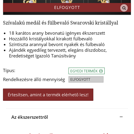
ELFOGYOTT
Szívalakú medál és fülbevaló Swarovski kristállyal
18 karátos arany bevonatú igényes ékszerszett
Hozzáillő kristályokkal kirakott fülbevaló
Színtiszta arannyal bevont nyakék és fülbevaló
Ajándék egyedileg tervezett, elegáns díszdoboz,
Eredetiséget Igazoló Tanúsítvány
Típus:
EGYEDI TERMÉK
Rendelkezésre álló mennyiség
ELFOGYOTT
Értesítsen, amint a termék elérhető lesz!
Az ékszerszettről