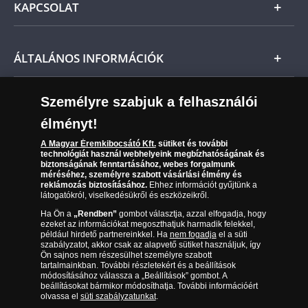
amennyiben korábban már kifizette azt.
KAPCSOLAT
Magyar
Fizetés
Nemzetközi
Csomagolási és postaköltség
Ügyfélszolgálat
ÁLTALÁNOS INFORMÁCIÓK
Szállítási módok
Leiratkozás a hírlevélről
Kézbesítés
Karrier
Személyre szabjuk a felhasználói
Sütik (cookies) használata
Reklamáció
élményt!
06 80 888 889
Süti (cookies)
Beállítások
Visszaküldés
A Magyar Éremkibocsátó Kft.
sütiket és további
Társaságunkról
technológiát használ webhelyeink megbízhatóságának és
(díjmentesen hívható hétfőtől csütörtökig 9.00 és 17.00
Elállási űrlap
biztonságának fenntartásához, webes forgalmunk
Az érmék és érmek ára és értéke
óra között, péntekenként 9.00 és 15.00 óra között)
méréséhez, személyre szabott vásárlási élmény és
reklámozás biztosításához.
Ehhez információt gyűjtünk a
látogatókról, viselkedésükről és eszközeikről.
Gyakran ismételt kérdések
Ha Ön a
„Rendben”
gombot választja, azzal elfogadja, hogy
Adatkezelés
ezeket az információkat megoszthatjuk harmadik felekkel,
például hirdető partnereinkkel. Ha
nem fogadja
el a süti
szabályzatot, akkor csak az alapvető sütiket használjuk, így
Ön sajnos nem részesülhet személyre szabott
tartalmainkban. További részletekért és a beállítások
módosításához válassza a „Beállítások” gombot. A
beállításokat bármikor módosíthatja. További információért
olvassa el
süti szabályzatunkat
.