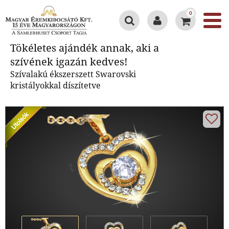
0
Tökéletes ajándék annak, aki a
Tökéletes ajándék annak, aki a
szívének igazán kedves!
szívének igazán kedves!
Szívalakú ékszerszett Swarovski
kristályokkal díszítetve