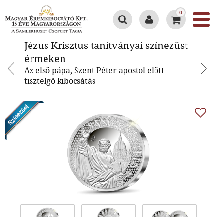
0
Jézus Krisztus tanítványai
Jézus Krisztus tanítványai színezüst
színezüst érmeken
érmeken
Az első pápa, Szent Péter apostol előtt
tisztelgő kibocsátás