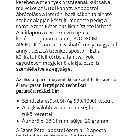
kezében a mennyek országának kulcsaival,
melyeket az Úrtól kapott. Az apostol
ábrázolása a lateráni bazilikában található
szobor alapján készült, mögötte pedig a
római Szent Péter-bazilika díszlete látható.
A
hátlapon
a remekmívű rajzolat
középpontjában a latin „DUODECIM
APOSTOLI” körirat olvasható, mely magyarul
annyit tesz: „A tizenkét apostol”. Ezt a
köriratot öleli körbe a tanítványok
együttesen megjelenő alakja, ezzel is
szemléltetve az egységet.
Az első pápáról megemlékező Szent Péter apostol
érem igazán
lenyűgöző technikai
paraméterekkel
bír:
Színtiszta ezüstből (Ag 999/1000) készült
A legkiválóbb verdei minőségben,
tükörverettel
Átmérője: 38,61 mm; súlya: 20 gramm
A Szent Péter apostol érem a 12 apostol