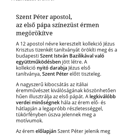
Szent Péter apostol,
az első pápa
színezüst érmen
megörökítve
A 12 apostol névre keresztelt kollekció Jézus
Krisztus tizenkét tanítványát örökíti meg és a
budapesti
Szent István Bazilikával való
együttműködésben
jött létre. A
kollekció
nyitó darabja
Jézus első
tanítványa,
Szent Péter
előtt tiszteleg.
A nagyszerű kibocsátás az itáliai
éremművészet kiválóságának köszönhetően
hűen illusztrálja az első pápát. A
legkiválóbb
verdei minőségnek
hála az érem elő- és
hátlapján a legapróbb részletességgel,
tükörfényben úszva jelennek meg a
motívumok.
Az érem
előlapján
Szent Péter jelenik meg