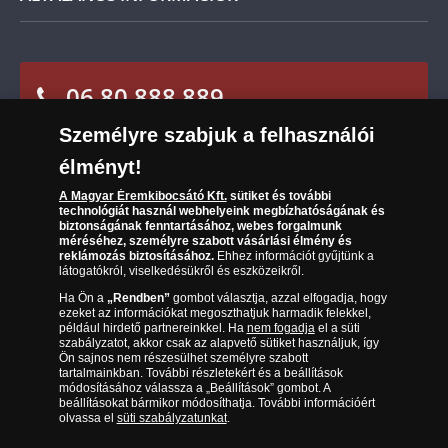
kigyűjtött kollekcióra vonatkozik, melyre a
Szállítási módok
kollekció további elemei által megismerkedhet
Leiratkozás a hírlevélről
kollekció legalább egyik elemének limitált
többek között Szent András, Szent Máté és Szent
Kézbesítés
darabszáma nyújt garanciát.
János apostol lebilincselő élettörténetével is!
Karrier
Sütik (cookies) használata
Reklamáció
Bármelyik érmet visszaküldhetem
az átvételtől
A 12 apostol kollekció
kizárólag Társaságunk
06 80 888 889
Süti (cookies)
Beállítások
számított 14 napon belül
a Magyar
kínálatában
található meg. Mivel
Visszaküldés
Éremkibocsátó Kft. részére. Telefonon vagy az
világszerte
mindössze 5 000 teljes
Társaságunkról
Személyre szabjuk a felhasználói
(díjmentesen hívható hétfőtől csütörtökig 9.00 és 17.00
arról szóló írásos nyilatkozat elküldésével
kollekció
érhető el belőle, szigorúan limitált
Elállási űrlap
Az érmék és érmek ára és értéke
óra között, péntekenként 9.00 és 15.00 óra között)
bármikor lemondhatom a kollekció gyűjtését.
élményt!
példányszáma még magasabb szintre emeli a
színezüst érem gyűjtemény exkluzivitását.
A Magyar Éremkibocsátó Kft.
sütiket és további
Gyakran ismételt kérdések
technológiát használ webhelyeink megbízhatóságának és
A kollekció gyűjtése során Ön AJÁNDÉKBA kapja
biztonságának fenntartásához, webes forgalmunk
Adatkezelés
a következőket kiegészítőket:
méréséhez, személyre szabott vásárlási élmény és
reklámozás biztosításához.
Ehhez információt gyűjtünk a
látogatókról, viselkedésükről és eszközeikről.
Elegáns éremtartó album és tanúsítványtartó
Ha Ön a
„Rendben”
gombot választja, azzal elfogadja, hogy
mappa már az első küldeménnyel
ezeket az információkat megoszthatjuk harmadik felekkel,
Eredetiséget Igazoló Tanúsítvány minden
például hirdető partnereinkkel. Ha
nem fogadja
el a süti
éremhez
szabályzatot, akkor csak az alapvető sütiket használjuk, így
Ön sajnos nem részesülhet személyre szabott
Izgalmas életrajzi leírás a sorozat minden
tartalmainkban. További részletekért és a beállítások
eleméhez
módosításához válassza a „Beállítások” gombot. A
beállításokat bármikor módosíthatja. További információért
Tulajdonosi Tanúsítvány a kollekcióhoz
olvassa el
süti szabályzatunkat
.
Magyar Éremkibocsátó Kft. 1134 Budapest, Váci út 33. Cégjegyzékszám: 01-09-
Gyönyörű, fából készült rózsafüzér a kollekció
957944, Adószám: 23275395-2-41 A Társaság a Magyar Kereskedelmi