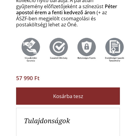
kollekció nyitó darabja. A páratlan
gyűjtemény előfizetőjeként a színezüst
Péter
apostol érem
a
fenti kedvező áron
(+ az
ÁSZF-ben megjelölt csomagolási és
postaköltség)
lehet az Öné.
57 990 Ft
Kosárba tesz
Tulajdonságok