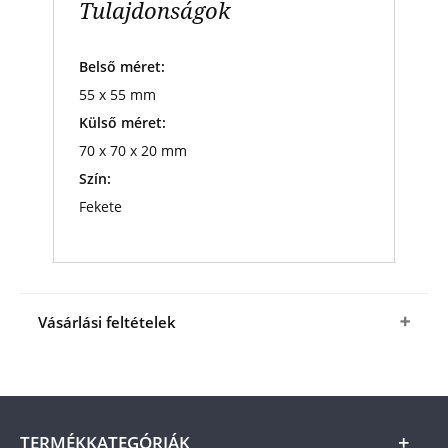
Tulajdonságok
Belső méret:
55 x 55 mm
Külső méret:
70 x 70 x 20 mm
Szín:
Fekete
Vásárlási feltételek
Igen, megrendelem a 70x70x20 mm-es látványos
éremtartó díszdobozt
a fenti kedvező áron (+
az
ÁSZF
-ben megjelölt csomagolási és
postaköltség).
A termék ára online, vagy
TERMÉKKATEGÓRIÁK