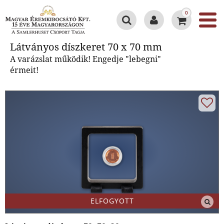
0
Látványos díszkeret 70 x 70 mm
Látványos díszkeret 70 x 70 mm
A varázslat működik! Engedje "lebegni"
érmeit!
ELFOGYOTT