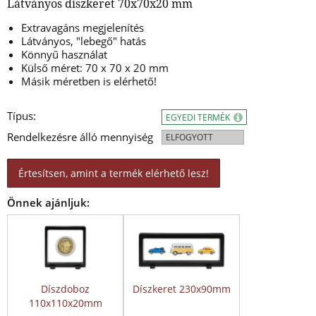
Látványos díszkeret 70x70x20 mm
Extravagáns megjelenítés
Látványos, "lebegő" hatás
Könnyű használat
Külső méret: 70 x 70 x 20 mm
Másik méretben is elérhető!
Típus:
EGYEDI TERMÉK
Rendelkezésre álló mennyiség
ELFOGYOTT
Értesítsen, amint a termék elérhető lesz!
Önnek ajánljuk:
Díszdoboz
Díszkeret 230x90mm
110x110x20mm