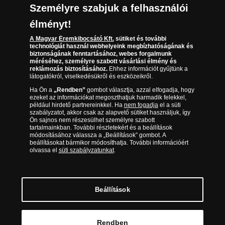
Társaságunkról
Személyre szabjuk a felhasználói
(díjmentesen hívható hétfőtől csütörtökig 9.00 és 17.00
Elállási űrlap
Az érmék és érmek ára és értéke
óra között, péntekenként 9.00 és 15.00 óra között)
élményt!
Gyakran ismételt kérdések
A Magyar Éremkibocsátó Kft.
sütiket és további
technológiát használ webhelyeink megbízhatóságának és
biztonságának fenntartásához, webes forgalmunk
Adatkezelés
méréséhez, személyre szabott vásárlási élmény és
reklámozás biztosításához.
Ehhez információt gyűjtünk a
látogatókról, viselkedésükről és eszközeikről.
Ha Ön a
„Rendben”
gombot választja, azzal elfogadja, hogy
ezeket az információkat megoszthatjuk harmadik felekkel,
például hirdető partnereinkkel. Ha
nem fogadja
el a süti
szabályzatot, akkor csak az alapvető sütiket használjuk, így
Ön sajnos nem részesülhet személyre szabott
tartalmainkban. További részletekért és a beállítások
módosításához válassza a „Beállítások” gombot. A
beállításokat bármikor módosíthatja. További információért
olvassa el
süti szabályzatunkat
.
Magyar Éremkibocsátó Kft. 1134 Budapest, Váci út 33. Cégjegyzékszám: 01-09-
957944, Adószám: 23275395-2-41 A Társaság a Magyar Kereskedelmi
Engedélyezési Hivatal Nemesfémvizsgáló és Hitelesítő Hatóság (1089 Budapest,
Bláthy Ottó utca 3-5.) engedélyéhez kötött tevékenységet folytat. Kereskedelmi
engedély száma: PR7638
© Copyright 2026 - Magyar Éremkibocsátó Kft.
Beállítások
Kosárba tesz
Rendben