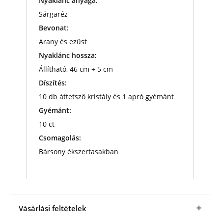
Nyaklánc anyaga:
Sárgaréz
Bevonat:
Arany és ezüst
Nyaklánc hossza:
Állítható, 46 cm + 5 cm
Díszítés:
10 db áttetsző kristály és 1 apró gyémánt
Gyémánt:
10 ct
Csomagolás:
Bársony ékszertasakban
Vásárlási feltételek