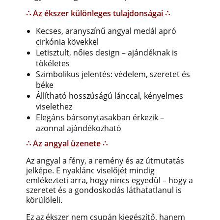
∴ Az ékszer különleges tulajdonságai ∴
Kecses, aranyszínű angyal medál apró
cirkónia kövekkel
Letisztult, nőies design – ajándéknak is
tökéletes
Szimbolikus jelentés: védelem, szeretet és
béke
Állítható hosszúságú lánccal, kényelmes
viselethez
Elegáns bársonytasakban érkezik –
azonnal ajándékozható
∴ Az angyal üzenete ∴
Az angyal a fény, a remény és az útmutatás
jelképe. E nyaklánc viselőjét mindig
emlékezteti arra, hogy nincs egyedül – hogy a
szeretet és a gondoskodás láthatatlanul is
körülöleli.
Ez az ékszer nem csupán kiegészítő, hanem