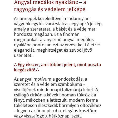
Angyal medálos nyaklánc – a
ragyogás és védelem jelképe
Az ünnepek közeledtével mindannyian
vágyunk egy kis varázslatra – egy apró jelkép,
amely a szeretetet, a békét és a védelmet
hordozza magában. Ez a finoman
megmunkált aranyszínű angyal medálos
nyaklánc pontosan ezt az érzést kelti életre:
eleganciát, meghittséget és szívből jövő
üzenetet.
∴ Egy ékszer, ami többet jelent, mint puszta
kiegészítő! ∴
Az angyal motívum a gondoskodás, a
szeretet és a védelem szimbóluma –
viselőjének mindennapi talizmánja lehet. A
csillogó cirkónia kövek finoman tükrözik a
fényt, miközben a letisztult, modern forma
tökéletesen illeszkedik bármilyen öltözékhez
– legyen az ünnepi ruha, elegáns kosztüm
vagy visszafogott hétköznapi szett.