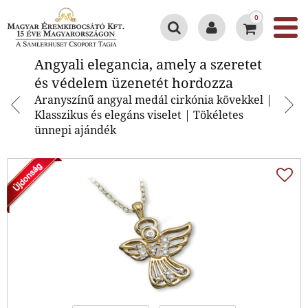
0
Angyali elegancia, amely a
Angyali elegancia, amely a szeretet
szeretet és védelem üzenetét
és védelem üzenetét hordozza
hordozza
Aranyszínű angyal medál cirkónia kövekkel |
Klasszikus és elegáns viselet | Tökéletes
ünnepi ajándék