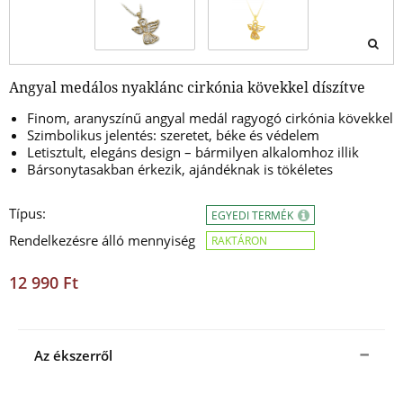
Angyal medálos nyaklánc cirkónia kövekkel díszítve
Finom, aranyszínű angyal medál ragyogó cirkónia kövekkel
Szimbolikus jelentés: szeretet, béke és védelem
Letisztult, elegáns design – bármilyen alkalomhoz illik
Bársonytasakban érkezik, ajándéknak is tökéletes
Típus:
EGYEDI TERMÉK
Rendelkezésre álló mennyiség
RAKTÁRON
12 990 Ft
Az ékszerről