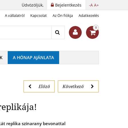
Üdvözöljük,
Bejelentkezés
-A
A+
A vállalatról
Kapcsolat
Az Ön fiókja
Adatkezelés
bevont replikája!
0
K
A HÓNAP AJÁNLATA
Előző
Következő
eplikája!
kát replika színarany bevonattal