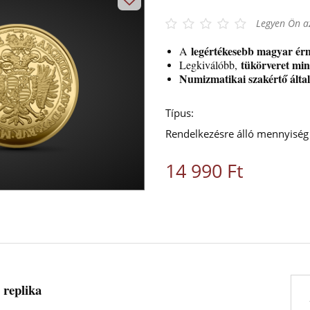
Legyen Ön az
legértékesebb magyar é
A
tükörveret min
Legkiválóbb,
Numizmatikai szakértő által 
Típus:
Rendelkezésre álló mennyiség
14 990 Ft
 replika