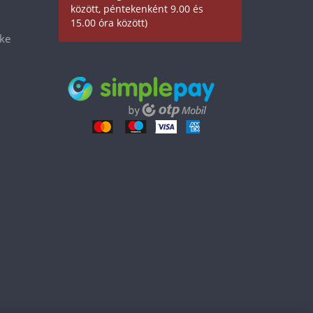
között, péntekenként 9.00 és
15.00 óra között)
éke
14 990 Ft
Kosárba tesz