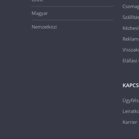
Csomago
Magyar
Szállít
Nemzetközi
Kézbesí
Reklam
Visszak
Elállási
KAPCS
Ügyféls
Leiratko
Karrier