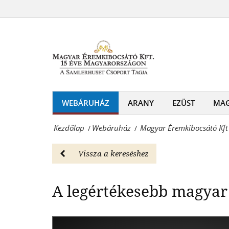
Magyar
érme
Éremkibocsátó
A legértékesebb 
replika
Kft
-
-
Webáruház
III.
Magyar
Ferdinánd
WEBÁRUHÁZ
ARANY
EZÜST
MA
Éremkibocsátó
érme
Kft.
Kezdőlap
Webáruház
Magyar Éremkibocsátó Kft -
/
/
replika
-
-
Vissza a kereséshez
Érmék
Webáruház
és
A legértékesebb magyar
Magyar
emlékérmek
Éremkibocsátó
hivatalos
Kft.
forgalmazója!