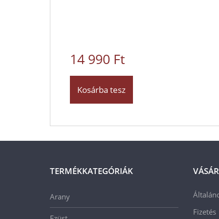
14 990 Ft
Kosárba tesz
TERMÉKKATEGÓRIÁK
VÁSÁR
Általán
Arany
Fizetés
Ezüst