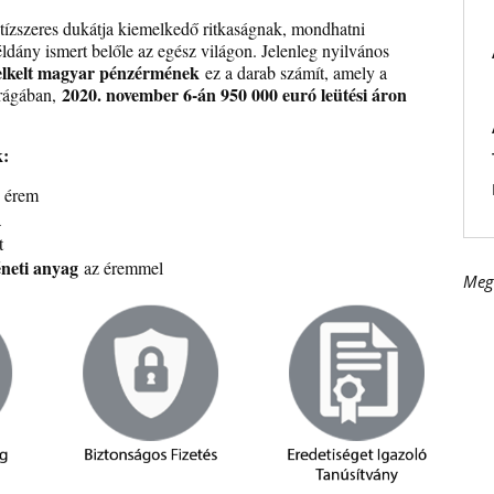
ízszeres dukátja kiemelkedő ritkaságnak, mondhatni
dány ismert belőle az egész világon. Jelenleg nyilvános
elkelt magyar pénzérmének
ez a darab számít, amely a
2020. november 6-án 950 000 euró leütési áron
rágában,
k:
 érem
a
t
éneti anyag
az éremmel
Meg