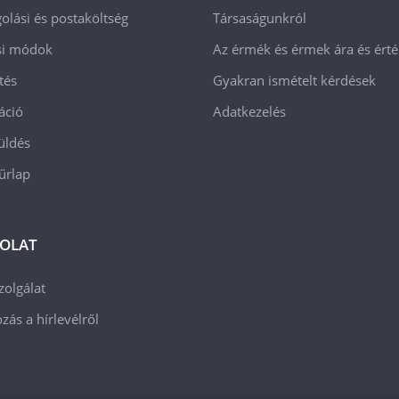
lási és postaköltség
Társaságunkról
ási módok
Az érmék és érmek ára és ért
tés
Gyakran ismételt kérdések
áció
Adatkezelés
üldés
 űrlap
OLAT
zolgálat
zás a hírlevélről