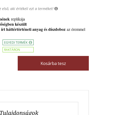
 első, aki értékeli ezt a terméket!
rmének
replikája
őségben készül
t
írt háttértörténeti anyag és díszdoboz
az éremmel
EGYEDI TERMÉK
RAKTÁRON
Kosárba tesz
Tulajdonságok