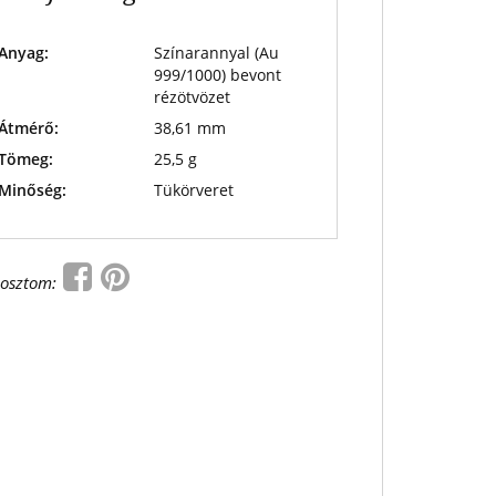
Anyag:
Színarannyal (Au
999/1000) bevont
rézötvözet
Átmérő:
38,61 mm
Tömeg:
25,5 g
Minőség:
Tükörveret
osztom: