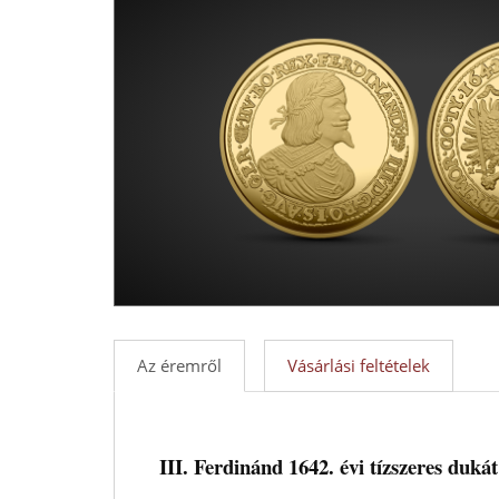
-
Érmék
és
emlékérmek
hivatalos
forgalmazója!
Az éremről
Vásárlási feltételek
III. Ferdinánd 1642. évi tízszeres dukát