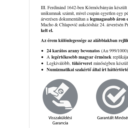
III. Ferdinánd 1642-ben Körmöcbányán készült t
unikumnak számít, mivel csupán egyetlen egy pél
legmagasabb áron 
árverésen dokumentáltan a
Macho & Chlapovič aukciósház 24. árverésén P
kelt el.
Az érem különlegessége az alábbiakban rejli
24 karátos arany bevonatos
(Au 999/1000)
legértékesebb magyar érmének
A
replikáj
tükörveret
Legkiválóbb,
minőségben készül
Numizmatikai szakértő által írt háttértört