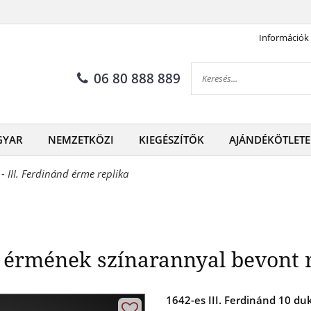
Információk
magyar érmének színarannyal 
06 80 888 889
GYAR
NEMZETKÖZI
KIEGÉSZÍTŐK
AJÁNDÉKÖTLETE
 III. Ferdinánd érme replika
 érmének színarannyal bevont r
1642-es III. Ferdinánd 10 du