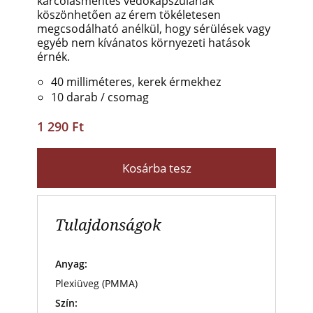
karcolásmentes védőkapszulának
köszönhetően az érem tökéletesen
megcsodálható anélkül, hogy sérülések vagy
egyéb nem kívánatos környezeti hatások
érnék.
40 milliméteres, kerek érmekhez
10 darab / csomag
1 290 Ft
Kosárba tesz
Tulajdonságok
Anyag:
Plexiüveg (PMMA)
Szín: