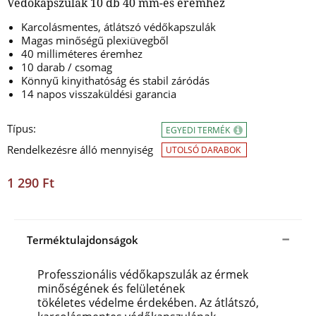
Védőkapszulák 10 db 40 mm-es éremhez
Karcolásmentes, átlátszó védőkapszulák
Magas minőségű plexiüvegből
40 milliméteres éremhez
10 darab / csomag
Könnyű kinyithatóság és stabil záródás
14 napos visszaküldési garancia
Típus:
EGYEDI TERMÉK
Rendelkezésre álló mennyiség
UTOLSÓ DARABOK
1 290 Ft
Terméktulajdonságok
Professzionális védőkapszulák az érmek
minőségének és felületének
tökéletes védelme érdekében. Az átlátszó,