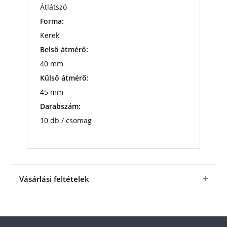
Átlátszó
Forma:
Kerek
Belső átmérő:
40 mm
Külső átmérő:
45 mm
Darabszám:
10 db / csomag
Vásárlási feltételek
Igen, megrendelem a 10 db védőkapszulát 40
mm-es éremhez 1 290 Ft-os kedvező áron (+ 1
490 Ft csomagolási és postaköltség).