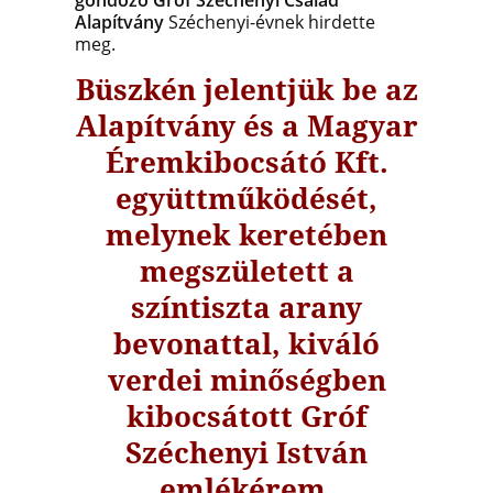
gondozó Gróf Széchenyi Család
Alapítvány
Széchenyi-évnek hirdette
meg.
Büszkén jelentjük be az
Alapítvány és a Magyar
Éremkibocsátó Kft.
együttműködését,
melynek keretében
megszületett a
színtiszta arany
bevonattal, kiváló
verdei minőségben
kibocsátott Gróf
Széchenyi István
emlékérem.