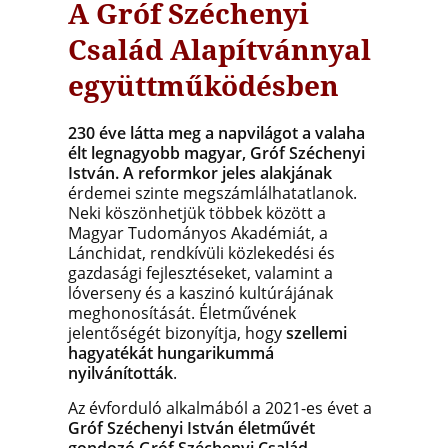
A Gróf Széchenyi
Család Alapítvánnyal
együttműködésben
230 éve látta meg a napvilágot a valaha
élt legnagyobb magyar, Gróf Széchenyi
István. A reformkor jeles alakjának
érdemei szinte megszámlálhatatlanok.
Neki köszönhetjük többek között a
Magyar Tudományos Akadémiát, a
Lánchidat, rendkívüli közlekedési és
gazdasági fejlesztéseket, valamint a
lóverseny és a kaszinó kultúrájának
meghonosítását. Életművének
jelentőségét bizonyítja, hogy
szellemi
hagyatékát hungarikummá
nyilvánították
.
Az évforduló alkalmából a 2021-es évet a
Gróf Széchenyi István életművét