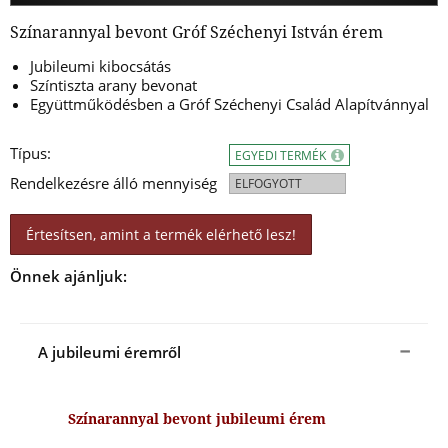
Színarannyal bevont Gróf Széchenyi István érem
Jubileumi kibocsátás
Színtiszta arany bevonat
Együttműködésben a Gróf Széchenyi Család Alapítvánnyal
Típus:
EGYEDI TERMÉK
Rendelkezésre álló mennyiség
ELFOGYOTT
Értesítsen, amint a termék elérhető lesz!
Önnek ajánljuk:
A jubileumi éremről
Színarannyal bevont jubileumi érem