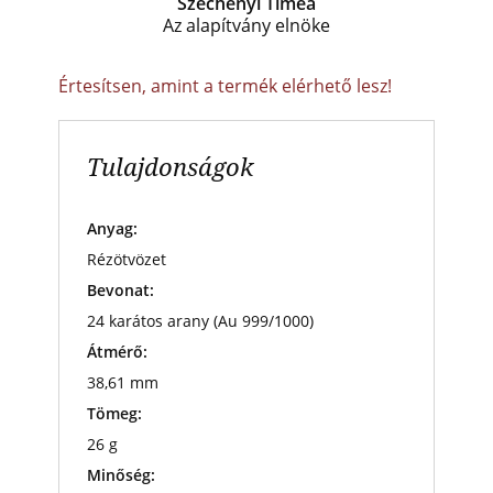
Széchenyi Tímea
Az alapítvány elnöke
Értesítsen, amint a termék elérhető lesz!
Tulajdonságok
Anyag:
Rézötvözet
Bevonat:
24 karátos arany (Au 999/1000)
Átmérő:
38,61 mm
Tömeg:
26 g
Minőség: