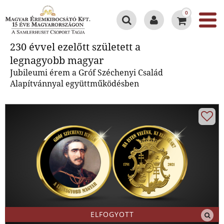
0
230 évvel ezelőtt született a
230 évvel ezelőtt született a
legnagyobb magyar
legnagyobb magyar
Jubileumi érem a Gróf Széchenyi Család
Alapítvánnyal együttműködésben
ELFOGYOTT