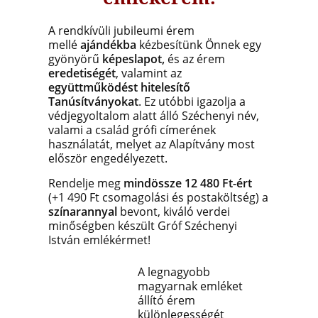
A rendkívüli jubileumi érem
mellé
ajándékba
kézbesítünk Önnek egy
gyönyörű
képeslapot,
és az érem
eredetiségét
, valamint az
együttműködést hitelesítő
Tanúsítványokat
. Ez utóbbi igazolja a
védjegyoltalom alatt álló Széchenyi név,
valami a család grófi címerének
használatát, melyet az Alapítvány most
először engedélyezett.
Rendelje meg
mindössze 12 480 Ft-ért
(+1 490 Ft csomagolási és postaköltség) a
színarannyal
bevont, kiváló verdei
minőségben készült Gróf Széchenyi
István emlékérmet!
A
legnagyobb
magyarnak emléket
állító érem
különlegességét