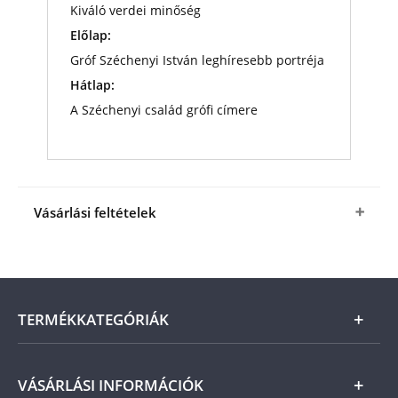
Kiváló verdei minőség
Előlap:
Gróf Széchenyi István leghíresebb portréja
Hátlap:
A Széchenyi család grófi címere
Vásárlási feltételek
Igen, megrendelem
a
Gróf Széchenyi
István
érmet ajándék tanúsítványokkal és
képeslappal, a fenti kedvező áron (+ az
ÁSZF
-ben
megjelölt csomagolási és postaköltség).
A
TERMÉKKATEGÓRIÁK
termék ára online, vagy szállításkor a futárnak
vagy a termékhez csatolt fizetési szelvényen, a
számla kiállításától számított 21 napon belül
fizetendő.
Arany
VÁSÁRLÁSI INFORMÁCIÓK