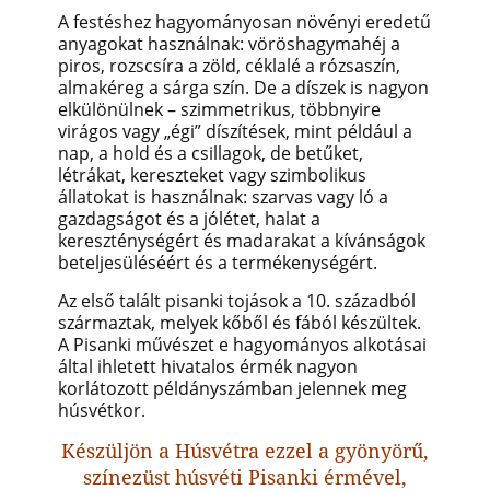
A festéshez hagyományosan növényi eredetű
anyagokat használnak: vöröshagymahéj a
piros, rozscsíra a zöld, céklalé a rózsaszín,
almakéreg a sárga szín. De a díszek is nagyon
elkülönülnek – szimmetrikus, többnyire
virágos vagy „égi” díszítések, mint például a
nap, a hold és a csillagok, de betűket,
létrákat, kereszteket vagy szimbolikus
állatokat is használnak: szarvas vagy ló a
gazdagságot és a jólétet, halat a
kereszténységért és madarakat a kívánságok
beteljesüléséért és a termékenységért.
Az első talált pisanki tojások a 10. századból
származtak, melyek kőből és fából készültek.
A Pisanki művészet e hagyományos alkotásai
által ihletett hivatalos érmék nagyon
korlátozott példányszámban jelennek meg
húsvétkor.
Készüljön a Húsvétra ezzel a gyönyörű,
színezüst húsvéti Pisanki érmével,