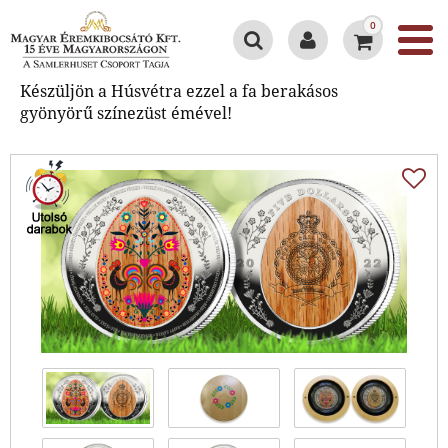
0
Készüljön a Húsvétra ezzel a fa berakásos
gyönyörű színezüst émével!