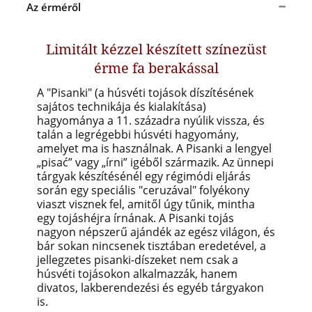
Az érméről
Limitált kézzel készített színezüst
érme fa berakással
A "Pisanki" (a húsvéti tojások díszítésének
sajátos technikája és kialakítása)
hagyománya a 11. századra nyúlik vissza, és
talán a legrégebbi húsvéti hagyomány,
amelyet ma is használnak. A Pisanki a lengyel
„pisać” vagy „írni” igéből származik. Az ünnepi
tárgyak készítésénél egy régimódi eljárás
során egy speciális "ceruzával" folyékony
viaszt visznek fel, amitől úgy tűnik, mintha
egy tojáshéjra írnának. A Pisanki tojás
nagyon népszerű ajándék az egész világon, és
bár sokan nincsenek tisztában eredetével, a
jellegzetes pisanki-díszeket nem csak a
húsvéti tojásokon alkalmazzák, hanem
divatos, lakberendezési és egyéb tárgyakon
is.