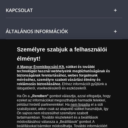
és a kézhezvételtől számított 14 napon belül
Általános Szerződési Feltételek
visszaküldheti. Ekkor annak árát visszatérítjük.
KAPCSOLAT
Magyar
Fizetés
Nemzetközi
Csomagolási és postaköltség
Ügyfélszolgálat
ÁLTALÁNOS INFORMÁCIÓK
Szállítási módok
Leiratkozás a hírlevélről
Kézbesítés
Karrier
Személyre szabjuk a felhasználói
Sütik (cookies) használata
Reklamáció
élményt!
06 80 888 889
Süti (cookies)
Beállítások
Visszaküldés
A Magyar Éremkibocsátó Kft.
sütiket és további
Társaságunkról
technológiát használ webhelyeink megbízhatóságának és
(díjmentesen hívható hétfőtől csütörtökig 9.00 és 17.00
Elállási űrlap
biztonságának fenntartásához, webes forgalmunk
Az érmék és érmek ára és értéke
óra között, péntekenként 9.00 és 15.00 óra között)
méréséhez, személyre szabott vásárlási élmény és
reklámozás biztosításához.
Ehhez információt gyűjtünk a
látogatókról, viselkedésükről és eszközeikről.
Gyakran ismételt kérdések
Ha Ön a
„Rendben”
gombot választja, azzal elfogadja, hogy
Adatkezelés
ezeket az információkat megoszthatjuk harmadik felekkel,
például hirdető partnereinkkel. Ha
nem fogadja
el a süti
szabályzatot, akkor csak az alapvető sütiket használjuk, így
Ön sajnos nem részesülhet személyre szabott
tartalmainkban. További részletekért és a beállítások
módosításához válassza a „Beállítások” gombot. A
beállításokat bármikor módosíthatja. További információért