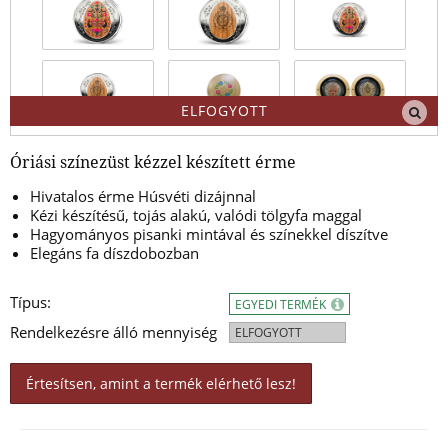
ELFOGYOTT
Óriási színezüst kézzel készített érme
Hivatalos érme Húsvéti dizájnnal
Kézi készítésű, tojás alakú, valódi tölgyfa maggal
Hagyományos pisanki mintával és színekkel díszítve
Elegáns fa díszdobozban
Típus:
EGYEDI TERMÉK
Rendelkezésre álló mennyiség
ELFOGYOTT
Értesítsen, amint a termék elérhető lesz!