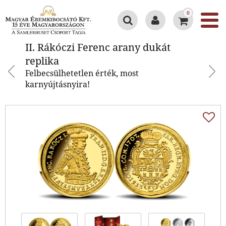
0
II. Rákóczi Ferenc arany dukát
II. Rákóczi Ferenc arany dukát
replika
replika
Felbecsülhetetlen érték, most
karnyújtásnyira!