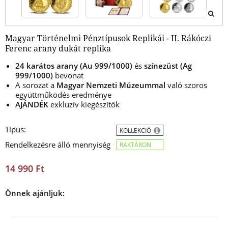
Magyar Történelmi Pénztípusok Replikái - II. Rákóczi
Ferenc arany dukát replika
24 karátos arany (Au 999/1000)
és
színezüst (Ag
999/1000)
bevonat
A sorozat a
Magyar Nemzeti Múzeummal
való szoros
együttműködés eredménye
AJÁNDÉK
exkluzív kiegészítők
Típus:
KOLLEKCIÓ
Rendelkezésre álló mennyiség
RAKTÁRON
14 990 Ft
Önnek ajánljuk: