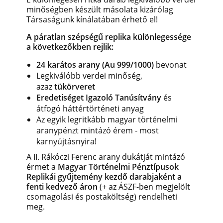
minőségben készült másolata kizárólag
Társaságunk kínálatában érhető el!
A páratlan szépségű replika különlegessége
a következőkben rejlik:
24 karátos arany (Au 999/1000)
bevonat
Legkiválóbb verdei minőség,
azaz
tükörveret
Eredetiséget Igazoló Tanúsítvány
és
átfogó háttértörténeti anyag
Az egyik legritkább magyar történelmi
aranypénzt mintázó érem - most
karnyújtásnyira!
A II. Rákóczi Ferenc arany dukátját mintázó
érmet a
Magyar Történelmi Pénztípusok
Replikái gyűjtemény kezdő darabjaként
a
fenti kedvező áron
(+ az ÁSZF-ben megjelölt
csomagolási és postaköltség)
rendelheti
meg.