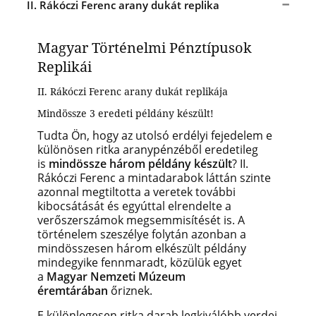
II. Rákóczi Ferenc arany dukát replika
Magyar Történelmi Pénztípusok
Replikái
II. Rákóczi Ferenc arany dukát replikája
Mindössze 3 eredeti példány készült!
Tudta Ön, hogy az utolsó erdélyi fejedelem e
különösen ritka aranypénzéből eredetileg
is
mindössze három példány készült
? II.
Rákóczi Ferenc a mintadarabok láttán szinte
azonnal megtiltotta a veretek további
kibocsátását és egyúttal elrendelte a
verőszerszámok megsemmisítését is. A
történelem szeszélye folytán azonban a
mindösszesen három elkészült példány
mindegyike fennmaradt, közülük egyet
a
Magyar Nemzeti Múzeum
éremtárában
őriznek.
E különlegesen ritka darab legkiválóbb verdei