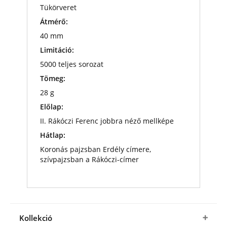
Tükörveret
Átmérő:
40 mm
Limitáció:
5000 teljes sorozat
Tömeg:
28 g
Előlap:
II. Rákóczi Ferenc jobbra néző mellképe
Hátlap:
Koronás pajzsban Erdély címere,
szívpajzsban a Rákóczi-címer
Kollekció