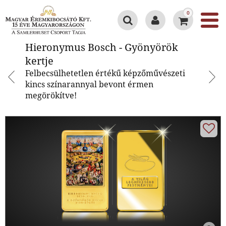
0
Hieronymus Bosch - Gyönyörök
Hieronymus Bosch - Gyönyörök
kertje
kertje
Felbecsülhetetlen értékű képzőművészeti
kincs színarannyal bevont érmen
megörökítve!