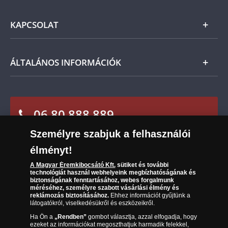
Ezüst
szerint Önt indoklás nélküli elállási jog illeti meg,
Általános Szerződési Feltételek
és a kézhezvételtől számított 14 napon belül
KAPCSOLAT
Magyar
visszaküldheti. A
mennyiben időközben kifizette a
Fizetés
termék árát, akkor azt visszatérítjük Önnek.
Nemzetközi
Csomagolási és postaköltség
Ügyfélszolgálat
ÁLTALÁNOS INFORMÁCIÓK
Szállítási módok
Leiratkozás a hírlevélről
Kézbesítés
Karrier
Sütik (cookies) használata
Reklamáció
06 80 888 889
Süti (cookies)
Beállítások
Visszaküldés
Társaságunkról
Személyre szabjuk a felhasználói
(díjmentesen hívható hétfőtől csütörtökig 9.00 és 17.00
Elállási űrlap
Az érmék és érmek ára és értéke
óra között, péntekenként 9.00 és 15.00 óra között)
élményt!
A Magyar Éremkibocsátó Kft.
sütiket és további
Gyakran ismételt kérdések
technológiát használ webhelyeink megbízhatóságának és
biztonságának fenntartásához, webes forgalmunk
Adatkezelés
méréséhez, személyre szabott vásárlási élmény és
reklámozás biztosításához.
Ehhez információt gyűjtünk a
látogatókról, viselkedésükről és eszközeikről.
Ha Ön a
„Rendben”
gombot választja, azzal elfogadja, hogy
ezeket az információkat megoszthatjuk harmadik felekkel,