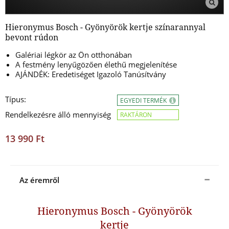
Hieronymus Bosch - Gyönyörök kertje színarannyal
bevont rúdon
Galériai légkör az Ön otthonában
A festmény lenyűgözően élethű megjelenítése
AJÁNDÉK: Eredetiséget Igazoló Tanúsítvány
Típus:
EGYEDI TERMÉK
Rendelkezésre álló mennyiség
RAKTÁRON
13 990 Ft
Az éremről
Hieronymus Bosch - Gyönyörök
kertje