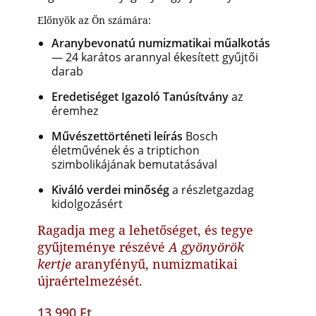
Előnyök az Ön számára:
Aranybevonatú numizmatikai műalkotás
— 24 karátos arannyal ékesített gyűjtői
darab
Eredetiséget Igazoló Tanúsítvány
az
éremhez
Művészettörténeti leírás
Bosch
életművének és a triptichon
szimbolikájának bemutatásával
Kiváló verdei minőség
a részletgazdag
kidolgozásért
Ragadja meg a lehetőséget, és tegye
gyűjteménye részévé
A gyönyörök
kertje
aranyfényű, numizmatikai
újraértelmezését.
13 990 Ft