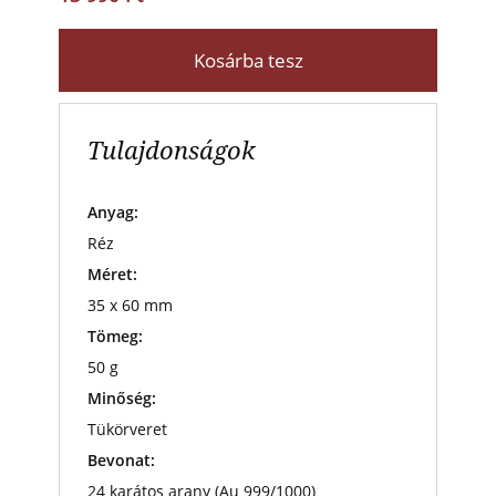
Kosárba tesz
Tulajdonságok
Anyag:
Réz
Méret:
35 x 60 mm
Tömeg:
50 g
Minőség:
Tükörveret
Bevonat:
24 karátos arany (Au 999/1000)