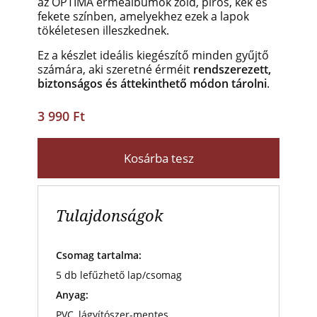
az OPTIMA érmealbumok zöld, piros, kék és
fekete színben, amelyekhez ezek a lapok
tökéletesen illeszkednek.
Ez a készlet ideális kiegészítő minden gyűjtő
számára, aki szeretné érméit
rendszerezett,
biztonságos és áttekinthető módon tárolni
.
3 990 Ft
Kosárba tesz
Tulajdonságok
Csomag tartalma:
5 db lefűzhető lap/csomag
Anyag:
PVC, lágyítószer-mentes