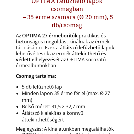
OPTIMA Lefűzhető lapok
csomagban
– 35 érme számára (Ø 20 mm), 5
db/csomag
Az
OPTIMA 27 érmeborítók
praktikus és
biztonságos megoldást kínálnak az érmék
tárolásához. Ezek a
átlátszó lefűzhető lapok
lehetővé teszik az érmék
áttekinthető és
védett elhelyezését
az OPTIMA sorozatú
érmealbumokban.
Csomag tartalma:
5 db lefűzhető lap
Minden lapon 35 érme fér el (max. Ø 27
mm)
Belső méret: 31,5 × 32,7 mm
Átlátszó kialakítás a könnyű
áttekinthetőségért
Megjegyzés: A kínálatunkban megtalálhatók