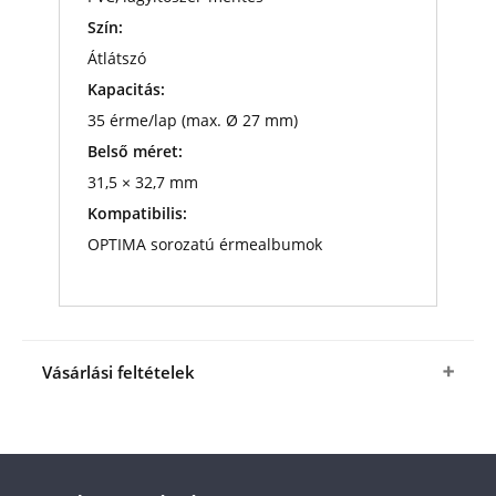
Szín:
Átlátszó
Kapacitás:
35 érme/lap (max. Ø 27 mm)
Belső méret:
31,5 × 32,7 mm
Kompatibilis:
OPTIMA sorozatú érmealbumok
Vásárlási feltételek
Igen, megrendelem az OPTIMA27 Lefűzhető
lapok csomagban
a fenti kedvező áron (+
az
ÁSZF
-ben megjelölt csomagolási és
postaköltség).
A termék ára online, vagy