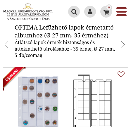
0
OPTIMA Lefűzhető lapok
OPTIMA Lefűzhető lapok érmetartó
érmetartó albumhoz (Ø 27 mm,
albumhoz (Ø 27 mm, 35 érméhez)
35 érméhez)
Átlátszó lapok érmék biztonságos és
áttekinthető tárolásához - 35 érme, Ø 27 mm,
5 db/csomag