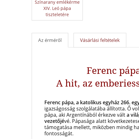
Színarany emlékérme
XIV. Leó pápa
tiszteletére
Az érméről
Vásárlási feltételek
Ferenc páp
A hit, az emberies
Ferenc pápa, a katolikus egyház 266. eg
igazságosság szolgálatába állította. Ő vol
pápa, aki Argentínából érkezve vált
a vil
vezetőjé
vé. Pápasága alatt következetese
támogatása mellett, miközben mindig han
fontosságát.