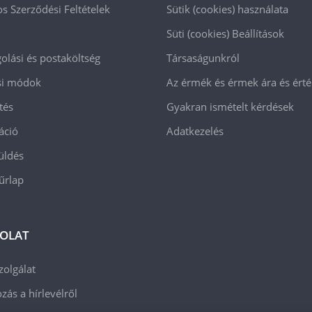
os Szerződési Feltételek
Sütik (cookies) használata
Süti (cookies)
Beállítások
lási és postaköltség
Társaságunkról
ási módok
Az érmék és érmek ára és ért
tés
Gyakran ismételt kérdések
áció
Adatkezelés
üldés
 űrlap
OLAT
zolgálat
zás a hírlevélről