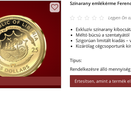
Színarany emlékérme Ferenc 
Legyen Ön az
Exkluzív színarany kibocsát
Méltó búcsú a szentatyától
Szigorúan limitált kiadás –
Kizárólag cégcsoportunk kí
Típus:
Rendelkezésre álló mennyiség
Értesítsen, amint a termék el