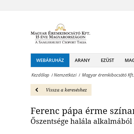
Magyar
Ferenc
Éremkibocsátó
Fere
pápa
Kft.
tiszteletére
-
-
Színarany
Nemzetközi
emlékérme
WEBÁRUHÁZ
ARANY
EZÜST
MA
Magyar
Ferenc
Éremkibocsátó
Kezdőlap
Nemzetközi
Magyar éremkibocsátó Kft.
/
/
pápa
Kft.
tiszteletére
Vissza a kereséshez
-
-
Érmék
Ferenc pápa érme szín
Nemzetközi
és
Őszentsége halála alkalmából
Magyar
emlékérmek
Éremkibocsátó
hivatalos