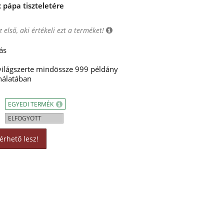
pápa tiszteletére
 első, aki értékeli ezt a terméket!
ás
 világszerte mindössze 999 példány
nálatában
EGYEDI TERMÉK
ELFOGYOTT
érhető lesz!