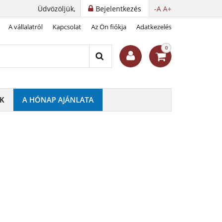
Üdvözöljük,
Bejelentkezés
-A
A+
A vállalatról
Kapcsolat
Az Ön fiókja
Adatkezelés
kérme
0
K
A HÓNAP AJÁNLATA