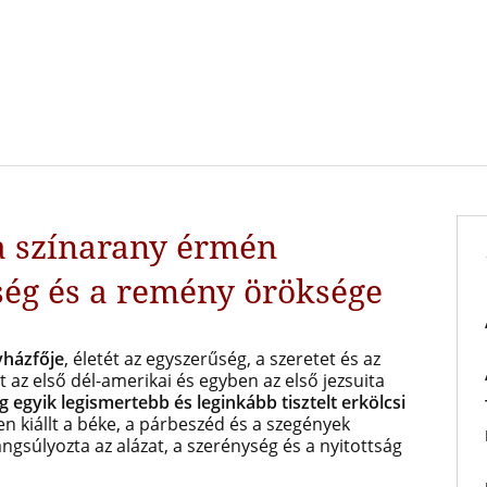
a színarany érmén
ség és a remény öröksége
yházfője
, életét az egyszerűség, a szeretet és az
t az első dél-amerikai és egyben az első jezsuita
ág egyik legismertebb és leginkább tisztelt erkölcsi
n kiállt a béke, a párbeszéd és a szegények
gsúlyozta az alázat, a szerénység és a nyitottság