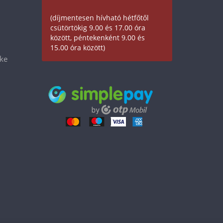
(díjmentesen hívható hétfőtől
csütörtökig 9.00 és 17.00 óra
között, péntekenként 9.00 és
15.00 óra között)
éke