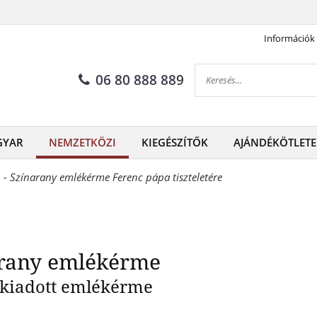
Információk
nc pápa érme színarany emlé
06 80 888 889
GYAR
NEMZETKÖZI
KIEGÉSZÍTŐK
AJÁNDÉKÖTLETE
 - Színarany emlékérme Ferenc pápa tiszteletére
arany emlékérme
 kiadott emlékérme