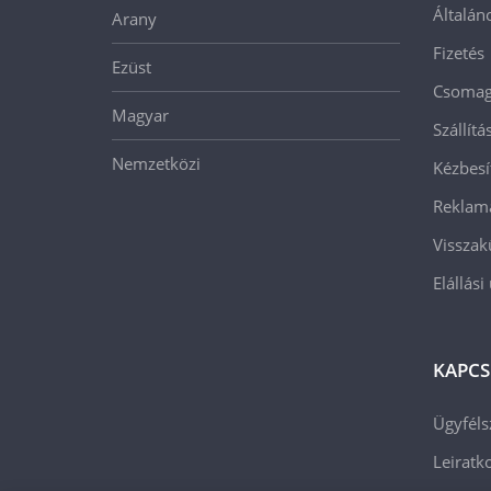
Általán
Arany
Fizetés
Ezüst
Csomago
Magyar
Szállít
Nemzetközi
Kézbesí
Reklam
Visszak
Elállási
KAPCS
Ügyféls
Leiratko