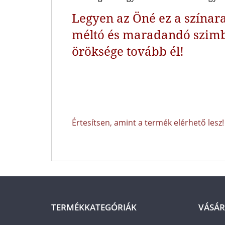
Legyen az Öné ez a szína
méltó és maradandó szim
öröksége tovább él!
Értesítsen, amint a termék elérhető lesz!
TERMÉKKATEGÓRIÁK
VÁSÁR