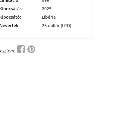
Limitáció:
999
Kibocsátás:
2025
Kibocsátó:
Libéria
Névérték:
25 dollár (LRD)
osztom: