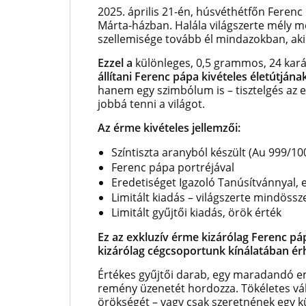
2025. április 21-én, húsvéthétfőn Feren
Márta-házban. Halála világszerte mély meg
szellemisége tovább él mindazokban, aki
Ezzel a
különleges, 0,5 grammos, 24 kar
állítani Ferenc pápa kivételes életútjána
hanem egy szimbólum is – tisztelgés az e
jobbá tenni a világot.
Az érme kivételes jellemzői:
Színtiszta aranyból készült (Au 999/10
Ferenc pápa portréjával
Eredetiséget Igazoló Tanúsítvánnyal,
Limitált kiadás – világszerte mindöss
Limitált gyűjtői kiadás, örök érték
Ez az exkluzív érme kizárólag Ferenc páp
kizárólag cégcsoportunk kínálatában ér
Értékes gyűjtői darab, egy maradandó eml
remény üzenetét hordozza. Tökéletes vál
örökségét – vagy csak szeretnének egy k