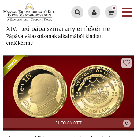
0
XIV. Leó pápa színarany
XIV. Leó pápa színarany emlékérme
emlékérme
Pápává válásztásának alkalmából kiadott
emlékérme
ELFOGYOTT