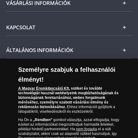
Arany
VÁSÁRLÁSI INFORMÁCIÓK
Ne feledje, amennyiben az érem nem teljesíti
előzetes várakozásait, a vonatkozó jogszabályok
Ezüst
szerint Önt indoklás nélküli elállási jog illeti meg,
Általános Szerződési Feltételek
és a kézhezvételtől számított 14 napon belül
KAPCSOLAT
Magyar
visszaküldheti. A
mennyiben időközben kifizette a
Fizetés
termék árát, akkor azt visszatérítjük Önnek.
Nemzetközi
Csomagolási és postaköltség
Ügyfélszolgálat
ÁLTALÁNOS INFORMÁCIÓK
Szállítási módok
Leiratkozás a hírlevélről
Kézbesítés
Karrier
Személyre szabjuk a felhasználói
Sütik (cookies) használata
Reklamáció
élményt!
06 80 888 889
Süti (cookies)
Beállítások
Visszaküldés
A Magyar Éremkibocsátó Kft.
sütiket és további
Társaságunkról
technológiát használ webhelyeink megbízhatóságának és
(díjmentesen hívható hétfőtől csütörtökig 9.00 és 17.00
Elállási űrlap
biztonságának fenntartásához, webes forgalmunk
Az érmék és érmek ára és értéke
óra között, péntekenként 9.00 és 15.00 óra között)
méréséhez, személyre szabott vásárlási élmény és
reklámozás biztosításához.
Ehhez információt gyűjtünk a
látogatókról, viselkedésükről és eszközeikről.
Gyakran ismételt kérdések
Ha Ön a
„Rendben”
gombot választja, azzal elfogadja, hogy
Adatkezelés
ezeket az információkat megoszthatjuk harmadik felekkel,
például hirdető partnereinkkel. Ha
nem fogadja
el a süti
szabályzatot, akkor csak az alapvető sütiket használjuk, így