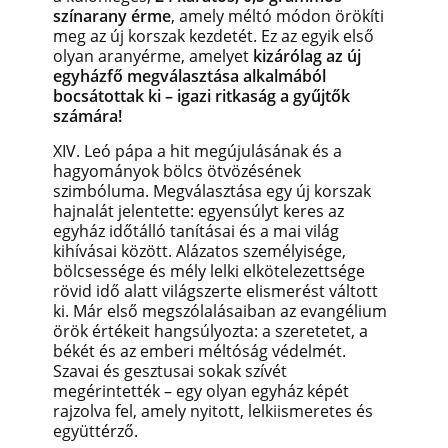
színarany érme
, amely méltó módon örökíti
meg az új korszak kezdetét. Ez az egyik első
olyan aranyérme, amelyet
kizárólag az új
egyházfő megválasztása alkalmából
bocsátottak ki – igazi ritkaság a gyűjtők
számára!
XIV. Leó pápa a hit megújulásának és a
hagyományok bölcs ötvözésének
szimbóluma. Megválasztása egy új korszak
hajnalát jelentette: egyensúlyt keres az
egyház időtálló tanításai és a mai világ
kihívásai között. Alázatos személyisége,
bölcsessége és mély lelki elkötelezettsége
rövid idő alatt világszerte elismerést váltott
ki. Már első megszólalásaiban az evangélium
örök értékeit hangsúlyozta: a szeretetet, a
békét és az emberi méltóság védelmét.
Szavai és gesztusai sokak szívét
megérintették – egy olyan egyház képét
rajzolva fel, amely nyitott, lelkiismeretes és
együttérző.