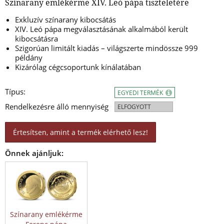
Színarany emlékérme XIV. Leó pápa tiszteletére
Exkluzív színarany kibocsátás
XIV. Leó pápa megválasztásának alkalmából került
kibocsátásra
Szigorúan limitált kiadás – világszerte mindössze 999
példány
Kizárólag cégcsoportunk kínálatában
Típus:
EGYEDI TERMÉK
Rendelkezésre álló mennyiség
ELFOGYOTT
Értesítsen, amint a termék elérhető lesz!
Önnek ajánljuk:
Színarany emlékérme