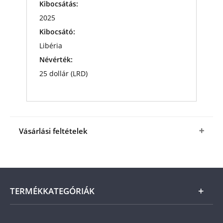
Kibocsátás:
2025
Kibocsátó:
Libéria
Névérték:
25 dollár (LRD)
Vásárlási feltételek
Igen, megrendelem
a
XIV. Leó pápa színarany
emlékérmé
t
a fenti kedvező áron (+ az
ÁSZF
-ben
megjelölt csomagolási és postaköltség).
A
termék ára online, vagy szállításkor a futárnak
TERMÉKKATEGÓRIÁK
vagy a termékhez csatolt fizetési szelvényen, a
számla kiállításától számított 21 napon belül
fizetendő.