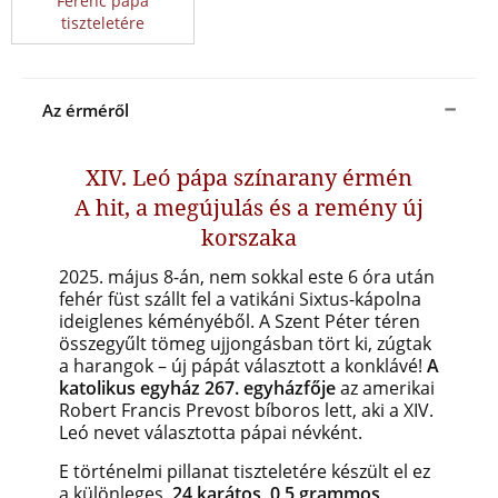
Ferenc pápa
tiszteletére
Az érméről
XIV. Leó pápa színarany érmén
A hit, a megújulás és a remény új
korszaka
2025. május 8-án, nem sokkal este 6 óra után
fehér füst szállt fel a vatikáni Sixtus-kápolna
ideiglenes kéményéből. A Szent Péter téren
összegyűlt tömeg ujjongásban tört ki, zúgtak
a harangok – új pápát választott a konklávé!
A
katolikus egyház 267. egyházfője
az amerikai
Robert Francis Prevost bíboros lett, aki a XIV.
Leó nevet választotta pápai névként.
E történelmi pillanat tiszteletére készült el ez
a különleges,
24 karátos, 0,5 grammos