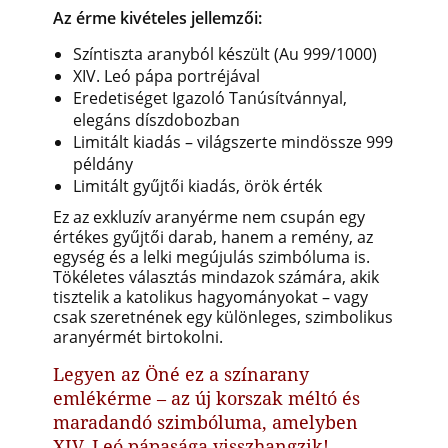
Az érme kivételes jellemzői:
Színtiszta aranyból készült (Au 999/1000)
XIV. Leó pápa portréjával
Eredetiséget Igazoló Tanúsítvánnyal,
elegáns díszdobozban
Limitált kiadás – világszerte mindössze 999
példány
Limitált gyűjtői kiadás, örök érték
Ez az exkluzív aranyérme nem csupán egy
értékes gyűjtői darab, hanem a remény, az
egység és a lelki megújulás szimbóluma is.
Tökéletes választás mindazok számára, akik
tisztelik a katolikus hagyományokat – vagy
csak szeretnének egy különleges, szimbolikus
aranyérmét birtokolni.
Legyen az Öné ez a színarany
emlékérme – az új korszak méltó és
maradandó szimbóluma, amelyben
XIV. Leó pápasága visszhangzik!