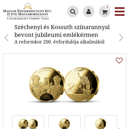
0
Széchenyi és Kossuth
Széchenyi és Kossuth színarannyal
színarannyal bevont jubileumi
bevont jubileumi emlékérmen
emlékérmen
A reformkor 200. évfordulója alkalmából