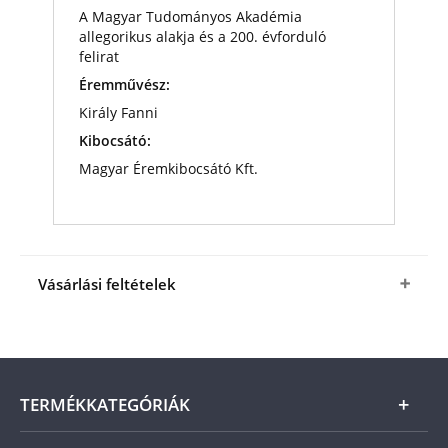
A Magyar Tudományos Akadémia
allegorikus alakja és a 200. évforduló
felirat
Éremművész:
Király Fanni
Kibocsátó:
Magyar Éremkibocsátó Kft.
Vásárlási feltételek
Igen, megrendelem
a
Reformkor
színarannyal
bevont emlékérmet
, ajándék Eredetiséget
Igazoló Tanúsítvánnyal, a fenti kedvező áron (+
az
ÁSZF
-ben megjelölt csomagolási és
TERMÉKKATEGÓRIÁK
postaköltség).
A termék ára online, vagy
szállításkor a futárnak vagy a termékhez csatolt