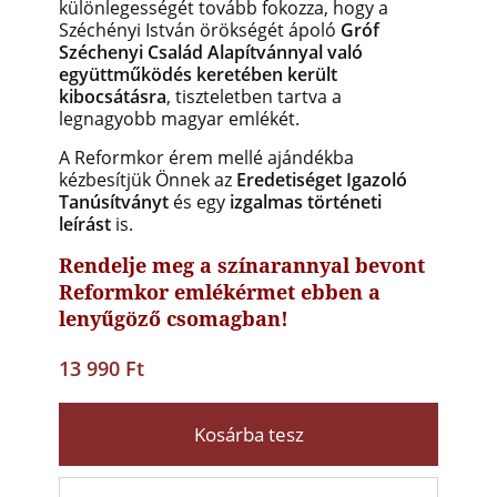
különlegességét tovább fokozza, hogy a
Széchényi István örökségét ápoló
Gróf
Széchenyi Család Alapítvánnyal való
együttműködés keretében került
kibocsátásra
, tiszteletben tartva a
legnagyobb magyar emlékét.
A Reformkor érem mellé ajándékba
kézbesítjük Önnek az
Eredetiséget Igazoló
Tanúsítványt
és egy
izgalmas történeti
leírást
is.
Rendelje meg a színarannyal bevont
Reformkor emlékérmet ebben a
lenyűgöző csomagban!
13 990 Ft
Kosárba tesz