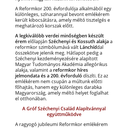
A Reformkor 200. évfordulója alkalmából egy
különleges, színarannyal bevont emlékérem
került kibocsátásra, amely méltó tisztelgés e
meghatározó korszak előtt.
A legkiválóbb verdei minőségben készült
érem
előlapján
Széchenyi és Kossuth alakja
a
reformkor szimbólumává vált
Lánchíd
dal
összekötve jelenik meg. Hátlapot pedig a
Széchenyi kezdeményezésére alapított
Magyar Tudományos Akadémia allegórikus
alakja, valamint a
reformkor híres
jelmondata és a 200. évforduló
díszíti.
Ez az
emlékérem nem csupán a múltunk előtti
főhajtás, hanem egy különleges darabka
Magyarország, amely méltó helyet foglalhat
el otthonában.
A Gróf Széchenyi Család Alapítvánnyal
együttműködve
A ragyogó jubileumi Reformkor emlékérem