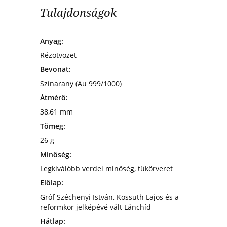
Tulajdonságok
Anyag:
Rézötvözet
Bevonat:
Színarany (Au 999/1000)
Átmérő:
38,61 mm
Tömeg:
26 g
Minőség:
Legkiválóbb verdei minőség, tükörveret
Előlap:
Gróf Széchenyi István, Kossuth Lajos és a
reformkor jelképévé vált Lánchíd
Hátlap: