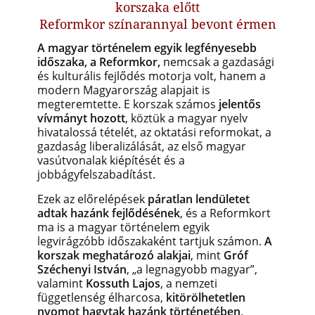
korszaka előtt
Reformkor színarannyal bevont érmen
A magyar történelem egyik legfényesebb
időszaka, a Reformkor,
nemcsak a gazdasági
és kulturális fejlődés motorja volt, hanem a
modern Magyarország alapjait is
megteremtette. E korszak számos
jelentős
vívmányt hozott
, köztük a magyar nyelv
hivatalossá tételét, az oktatási reformokat, a
gazdaság liberalizálását, az első magyar
vasútvonalak kiépítését és a
jobbágyfelszabadítást.
Ezek az előrelépések
páratlan lendületet
adtak hazánk fejlődésének
, és a Reformkort
ma is a magyar történelem egyik
legvirágzóbb időszakaként tartjuk számon.
A
korszak meghatározó alakjai
, mint
Gróf
Széchenyi István
, „a legnagyobb magyar”,
valamint
Kossuth Lajos
, a nemzeti
függetlenség élharcosa,
kitörölhetetlen
nyomot hagytak hazánk történetében
.