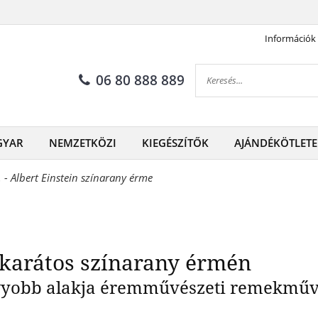
Információk
íjas fizikus 24 karátos szína
06 80 888 889
GYAR
NEMZETKÖZI
KIEGÉSZÍTŐK
AJÁNDÉKÖTLETE
 - Albert Einstein színarany érme
4 karátos színarany érmén
nagyobb alakja éremművészeti remekmű