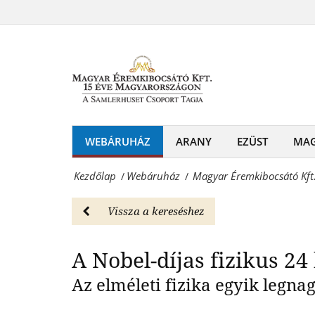
Magyar
színarany
Éremkibocsátó
A Nobel-d
érme
Kft.
-
-
Webáruház
Albert
Magyar
Einstein
WEBÁRUHÁZ
ARANY
EZÜST
MA
Éremkibocsátó
színarany
Kft.
Kezdőlap
Webáruház
Magyar Éremkibocsátó Kft.
/
/
érme
-
-
Vissza a kereséshez
Érmék
Webáruház
és
A Nobel-díjas fizikus 2
Magyar
emlékérmek
Az elméleti fizika egyik leg
Éremkibocsátó
hivatalos
Kft.
forgalmazója!