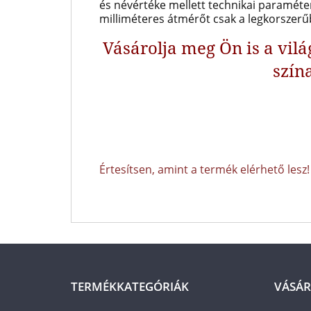
és névértéke mellett technikai paramétere
milliméteres átmérőt csak a legkorszerű
Vásárolja meg Ön is a vilá
szín
Értesítsen, amint a termék elérhető lesz!
TERMÉKKATEGÓRIÁK
VÁSÁR