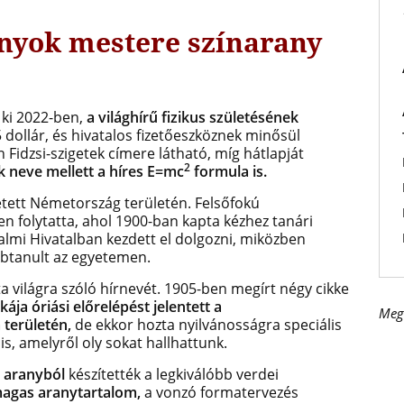
nyok mestere színarany
 ki 2022-ben,
a világhírű fizikus születésének
dollár, és hivatalos fizetőeszköznek minősül
 Fidzsi-szigetek címere látható, míg hátlapját
2
k neve mellett a híres E=mc
formula is.
etett Németország területén. Felsőfokú
n folytatta, ahol 1900-ban kapta kézhez tanári
almi Hivatalban kezdett el dolgozni, miközben
bbtanult az egyetemen.
a világra szóló hírnevét. 1905-ben megírt négy cikke
ája óriási előrelépést jelentett a
Meg
területén,
de ekkor hozta nyilvánosságra speciális
is, amelyről oly sokat hallhattunk.
ú aranyból
készítették a legkiválóbb verdei
agas aranytartalom,
a vonzó formatervezés