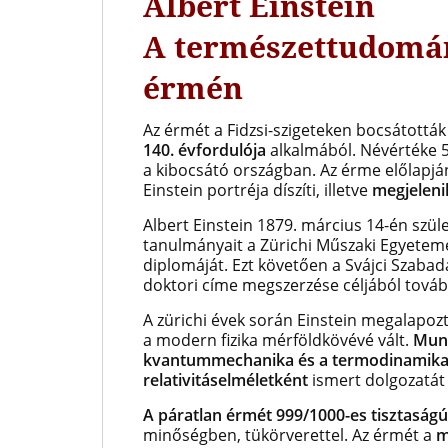
Albert Einstein
A természettudomá
érmén
Az érmét a Fidzsi-szigeteken bocsátották
140. évfordulója
alkalmából. Névértéke 5 
a kibocsátó országban. Az érme előlapján
Einstein portréja díszíti, illetve
megjeleni
Albert Einstein 1879. március 14-én szül
tanulmányait a Zürichi Műszaki Egyeteme
diplomáját. Ezt követően a Svájci Szabad
doktori címe megszerzése céljából tová
A zürichi évek során Einstein megalapozt
a modern fizika mérföldkövévé vált.
Munk
kvantummechanika és a termodinamika 
relativitáselméletként
ismert dolgozatát 
A páratlan érmét 999/1000-es tisztaság
minőségben, tükörverettel. Az érmét a
m