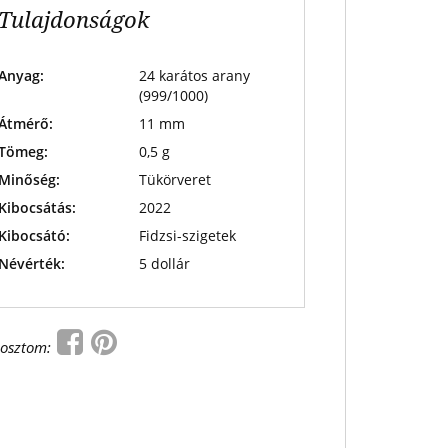
Tulajdonságok
Anyag:
24 karátos arany
(999/1000)
Átmérő:
11 mm
Tömeg:
0,5 g
Minőség:
Tükörveret
Kibocsátás:
2022
Kibocsátó:
Fidzsi-szigetek
Névérték:
5 dollár
osztom: