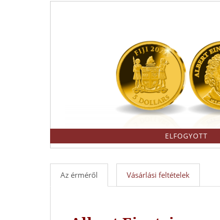
-
Érmék
és
emlékérmek
hivatalos
forgalmazója!
ELFOGYOTT
Az érméről
Vásárlási feltételek