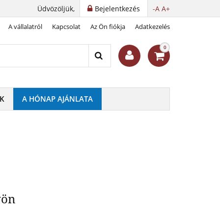
Üdvözöljük,
Bejelentkezés
-A
A+
A vállalatról
Kapcsolat
Az Ön fiókja
Adatkezelés
rany érmén
0
K
A HÓNAP AJÁNLATA
vön