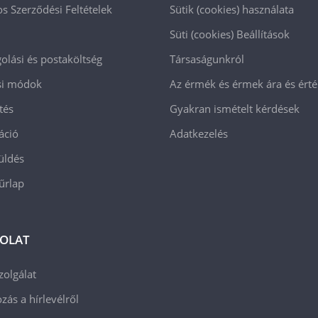
os Szerződési Feltételek
Sütik (cookies) használata
Süti (cookies)
Beállítások
lási és postaköltség
Társaságunkról
ási módok
Az érmék és érmek ára és ért
tés
Gyakran ismételt kérdések
áció
Adatkezelés
üldés
 űrlap
OLAT
zolgálat
zás a hírlevélről