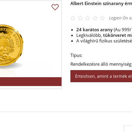
Albert Einstein színarany ér
Legyen Ön az
24 karátos arany
(Au 999/
Legkiválóbb,
tükörveret m
A világhírű fizikus születé
Típus:
Rendelkezésre álló mennyiség
Értesítsen, amint a termék el