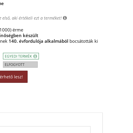
me
 első, aki értékeli ezt a terméket!
1000) érme
inőségben készül
t
sének
140. évfordulója alkalmából
bocsátották ki
EGYEDI TERMÉK
ELFOGYOTT
érhető lesz!