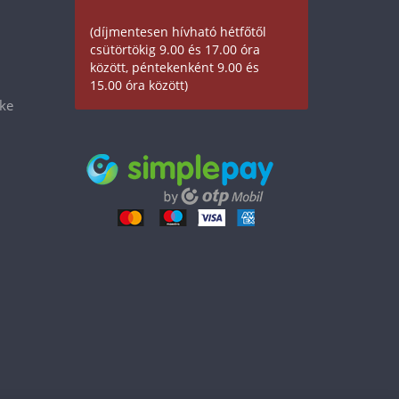
(díjmentesen hívható hétfőtől
csütörtökig 9.00 és 17.00 óra
között, péntekenként 9.00 és
15.00 óra között)
éke