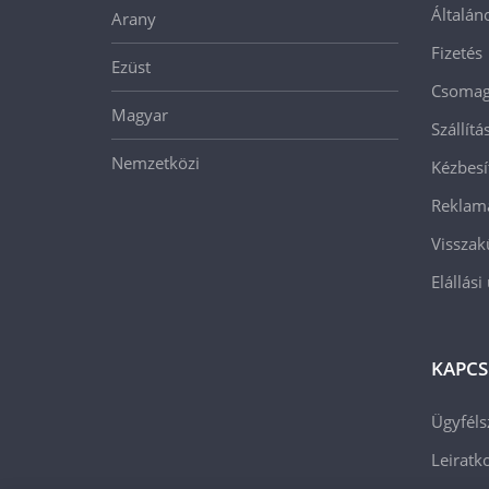
Általán
Arany
Fizetés
Ezüst
Csomago
Magyar
Szállít
Nemzetközi
Kézbesí
Reklam
Visszak
Elállási
KAPCS
Ügyféls
Leiratko