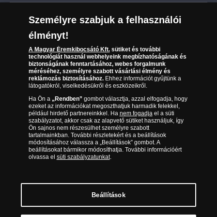
Leiratkozás a hírlevélről
Kézbesítés
Karrier
Személyre szabjuk a felhasználói
Sütik (cookies) használata
Reklamáció
élményt!
06 80 888 889
Süti (cookies)
Beállítások
Visszaküldés
A Magyar Éremkibocsátó Kft.
sütiket és további
Társaságunkról
technológiát használ webhelyeink megbízhatóságának és
(díjmentesen hívható hétfőtől csütörtökig 9.00 és 17.00
Elállási űrlap
biztonságának fenntartásához, webes forgalmunk
Az érmék és érmek ára és értéke
óra között, péntekenként 9.00 és 15.00 óra között)
méréséhez, személyre szabott vásárlási élmény és
reklámozás biztosításához.
Ehhez információt gyűjtünk a
látogatókról, viselkedésükről és eszközeikről.
Gyakran ismételt kérdések
Ha Ön a
„Rendben”
gombot választja, azzal elfogadja, hogy
Adatkezelés
ezeket az információkat megoszthatjuk harmadik felekkel,
például hirdető partnereinkkel. Ha
nem fogadja
el a süti
szabályzatot, akkor csak az alapvető sütiket használjuk, így
Ön sajnos nem részesülhet személyre szabott
tartalmainkban. További részletekért és a beállítások
módosításához válassza a „Beállítások” gombot. A
beállításokat bármikor módosíthatja. További információért
olvassa el
süti szabályzatunkat
.
Beállítások
Magyar Éremkibocsátó Kft. 1134 Budapest, Váci út 33. Cégjegyzékszám: 01-09-
957944, Adószám: 23275395-2-41 A Társaság a Magyar Kereskedelmi
Engedélyezési Hivatal Nemesfémvizsgáló és Hitelesítő Hatóság (1089 Budapest,