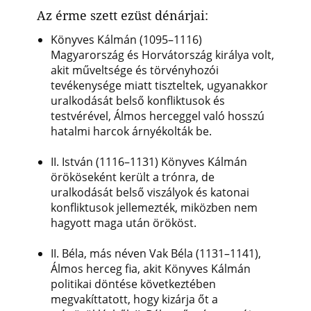
Az érme szett ezüst dénárjai:
Könyves Kálmán (1095–1116)
Magyarország és Horvátország királya volt,
akit műveltsége és törvényhozói
tevékenysége miatt tiszteltek, ugyanakkor
uralkodását belső konfliktusok és
testvérével, Álmos herceggel való hosszú
hatalmi harcok árnyékolták be.
II. István (1116–1131) Könyves Kálmán
örököseként került a trónra, de
uralkodását belső viszályok és katonai
konfliktusok jellemezték, miközben nem
hagyott maga után örököst.
II. Béla, más néven Vak Béla (1131–1141),
Álmos herceg fia, akit Könyves Kálmán
politikai döntése következtében
megvakíttatott, hogy kizárja őt a