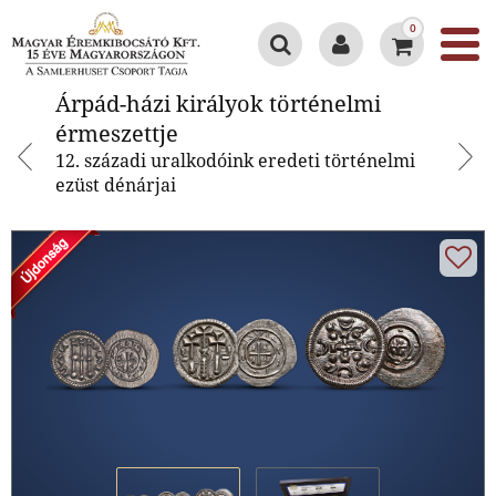
0
Árpád-házi királyok történelmi
Árpád-házi királyok történelmi
érmeszettje
érmeszettje
12. századi uralkodóink eredeti történelmi
ezüst dénárjai