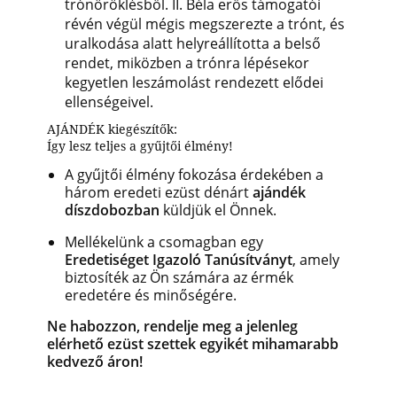
trónöröklésből. II. Béla erős támogatói
révén végül mégis megszerezte a trónt, és
uralkodása alatt helyreállította a belső
rendet, miközben a trónra lépésekor
kegyetlen leszámolást rendezett elődei
ellenségeivel.
AJÁNDÉK kiegészítők:
Így lesz teljes a gyűjtői élmény!
A gyűjtői élmény fokozása érdekében a
három eredeti ezüst dénárt
ajándék
díszdobozban
küldjük el Önnek.
Mellékelünk a csomagban egy
Eredetiséget Igazoló Tanúsítványt
, amely
biztosíték az Ön számára az érmék
eredetére és minőségére.
Ne habozzon, rendelje meg a jelenleg
elérhető ezüst szettek egyikét mihamarabb
kedvező áron!