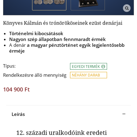
Könyves Kálmán és trónörököseinek ezüst denárjai
Történelmi kibocsátások
Nagyon szép állapotban fennmaradt
érmék
A denár
a magyar pénztörténet egyik legjelentősebb
érméje
Típus:
EGYEDI TERMÉK
Rendelkezésre álló mennyiség
NÉHÁNY DARAB
104 900 Ft
Leírás
12. századi uralkodóink eredeti