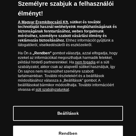
Társaságunkról
Személyre szabjuk a felhasználói
(díjmentesen hívható hétfőtől csütörtökig 9.00 és 17.00
Elállási űrlap
Az érmék és érmek ára és értéke
óra között, péntekenként 9.00 és 15.00 óra között)
élményt!
A Magyar Éremkibocsátó Kft.
sütiket és további
Gyakran ismételt kérdések
technológiát használ webhelyeink megbízhatóságának és
biztonságának fenntartásához, webes forgalmunk
Adatkezelés
méréséhez, személyre szabott vásárlási élmény és
reklámozás biztosításához.
Ehhez információt gyűjtünk a
látogatókról, viselkedésükről és eszközeikről.
Ha Ön a
„Rendben”
gombot választja, azzal elfogadja, hogy
ezeket az információkat megoszthatjuk harmadik felekkel,
például hirdető partnereinkkel. Ha
nem fogadja
el a süti
szabályzatot, akkor csak az alapvető sütiket használjuk, így
Ön sajnos nem részesülhet személyre szabott
tartalmainkban. További részletekért és a beállítások
módosításához válassza a „Beállítások” gombot. A
beállításokat bármikor módosíthatja. További információért
olvassa el
süti szabályzatunkat
.
Magyar Éremkibocsátó Kft. 1134 Budapest, Váci út 33. Cégjegyzékszám: 01-09-
957944, Adószám: 23275395-2-41 A Társaság a Magyar Kereskedelmi
Engedélyezési Hivatal Nemesfémvizsgáló és Hitelesítő Hatóság (1089 Budapest,
Bláthy Ottó utca 3-5.) engedélyéhez kötött tevékenységet folytat. Kereskedelmi
engedély száma: PR7638
© Copyright 2026 - Magyar Éremkibocsátó Kft.
Beállítások
Kosárba tesz
Rendben