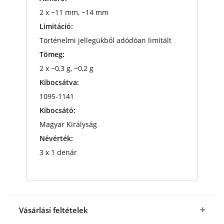
2 x ~11 mm, ~14 mm
Limitáció:
Történelmi jellegükből adódóan limitált
Tömeg:
2 x ~0,3 g, ~0,2 g
Kibocsátva:
1095-1141
Kibocsátó:
Magyar Királyság
Névérték:
3 x 1 denár
Vásárlási feltételek