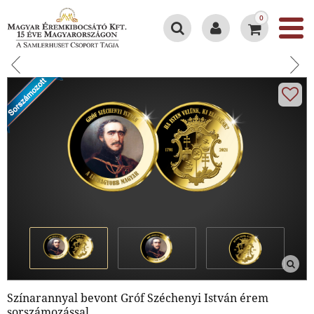
0
Színarannyal bevont Gróf Széchenyi István érem
sorszámozással