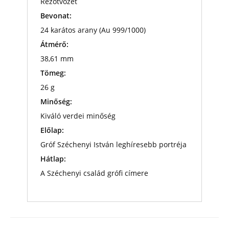
Rézötvözet
Bevonat:
24 karátos arany (Au 999/1000)
Átmérő:
38,61 mm
Tömeg:
26 g
Minőség:
Kiváló verdei minőség
Előlap:
Gróf Széchenyi István leghíresebb portréja
Hátlap:
A Széchenyi család grófi címere