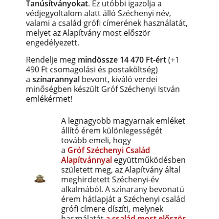
Tanúsítványokat
. Ez utóbbi igazolja a
védjegyoltalom alatt álló Széchenyi név,
valami a család grófi címerének használatát,
melyet az Alapítvány most először
engedélyezett.
Rendelje meg
mindössze 14 470 Ft-ért
(+1
490 Ft csomagolási és postaköltség)
a
színarannyal
bevont, kiváló verdei
minőségben készült Gróf Széchenyi István
emlékérmet!
A
legnagyobb magyarnak emléket
állító érem különlegességét
tovább emeli, hogy
a
Gróf
Széchenyi
Család
Alapítvánnyal
együttműködésben
született meg, az Alapítvány által
meghirdetett Széchenyi-év
alkalmából. A színarany bevonatú
érem hátlapját a Széchenyi család
grófi címere díszíti, melynek
használatát
a család most először