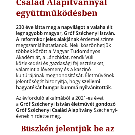
Család Alapítvánnyal
együttműködésben
230 éve látta meg a napvilágot a valaha élt
legnagyobb magyar, Gróf Széchenyi István.
A reformkor jeles alakjának
érdemei szinte
megszámlálhatatlanok. Neki köszönhetjük
többek között a Magyar Tudományos
Akadémiát, a Lánchidat, rendkívüli
közlekedési és gazdasági fejlesztéseket,
valamint a lóverseny és a kaszinó
kultúrájának meghonosítását. Életművének
jelentőségét bizonyítja, hogy
szellemi
hagyatékát hungarikummá nyilvánították
.
Az évforduló alkalmából a 2021-es évet
a
Gróf Széchenyi István életművét gondozó
Gróf Széchenyi Család Alapítvány
Széchenyi-
évnek hirdette meg.
Büszkén jelentjük be az