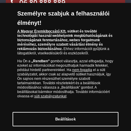
06 80 888 889
Süti (cookies)
Beállítások
Visszaküldés
Társaságunkról
Személyre szabjuk a felhasználói
(díjmentesen hívható hétfőtől csütörtökig 9.00 és 17.00
Elállási űrlap
Az érmék és érmek ára és értéke
óra között, péntekenként 9.00 és 15.00 óra között)
élményt!
Gyakran ismételt kérdések
A Magyar Éremkibocsátó Kft.
sütiket és további
technológiát használ webhelyeink megbízhatóságának és
biztonságának fenntartásához, webes forgalmunk
Adatkezelés
méréséhez, személyre szabott vásárlási élmény és
reklámozás biztosításához.
Ehhez információt gyűjtünk a
látogatókról, viselkedésükről és eszközeikről.
Ha Ön a
„Rendben”
gombot választja, azzal elfogadja, hogy
ezeket az információkat megoszthatjuk harmadik felekkel,
például hirdető partnereinkkel. Ha
nem fogadja
el a süti
szabályzatot, akkor csak az alapvető sütiket használjuk, így
Ön sajnos nem részesülhet személyre szabott
tartalmainkban. További részletekért és a beállítások
módosításához válassza a „Beállítások” gombot. A
beállításokat bármikor módosíthatja. További információért
olvassa el
süti szabályzatunkat
.
Magyar Éremkibocsátó Kft. 1134 Budapest, Váci út 33. Cégjegyzékszám: 01-09-
957944, Adószám: 23275395-2-41 A Társaság a Magyar Kereskedelmi
Engedélyezési Hivatal Nemesfémvizsgáló és Hitelesítő Hatóság (1089 Budapest,
Bláthy Ottó utca 3-5.) engedélyéhez kötött tevékenységet folytat. Kereskedelmi
engedély száma: PR7638
© Copyright 2026 - Magyar Éremkibocsátó Kft.
Beállítások