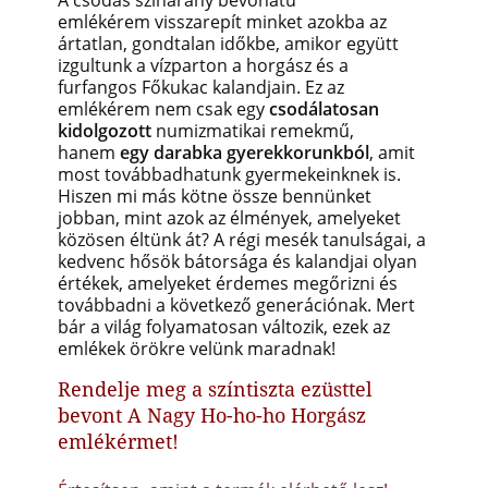
A csodás színarany bevonatú
emlékérem visszarepít minket azokba az
ártatlan, gondtalan időkbe, amikor együtt
izgultunk a vízparton a horgász és a
furfangos Főkukac kalandjain. Ez az
emlékérem nem csak egy
csodálatosan
kidolgozott
numizmatikai remekmű,
hanem
egy darabka gyerekkorunkból
, amit
most továbbadhatunk gyermekeinknek is.
Hiszen mi más kötne össze bennünket
jobban, mint azok az élmények, amelyeket
közösen éltünk át? A régi mesék tanulságai, a
kedvenc hősök bátorsága és kalandjai olyan
értékek, amelyeket érdemes megőrizni és
továbbadni a következő generációnak. Mert
bár a világ folyamatosan változik, ezek az
emlékek örökre velünk maradnak!
Rendelje meg a színtiszta ezüsttel
bevont A Nagy Ho-ho-ho Horgász
emlékérmet!