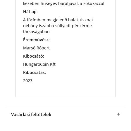
kezében hűséges barátjával, a Főkukaccal
Hátlap:
A főcímben megjelenő halak úsznak
néhány iszapba süllyedt pénzérme
társaságában
Éremművész:
Marsó Róbert
Kibocsátó:
HungaroCoin Kft
Kibocsátás:
2023
Vásárlási feltételek
Igen
,
megrendelem A Nagy Ho-Ho-Ho Horgász