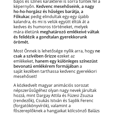
bájos és színes
karakterei is sorra tűntek fel a
képernyőn.
Kedvenc mesehőseink, a nagy
ho-ho-horgász és hűséges barátja, a
Főkukac
pedig elindultak egy-egy újabb
kalandra, és mi is velük együtt éltük át a
kedves és humoros történeket, melyek
mára életünk
meghatározó emlékeivé váltak
és felidézik a gondtalan gyerekkorunk
örömét.
Most Önnek is lehetősége nyílik arra, hogy
ne
csak a szívében őrizze
ezeket az
emlékeket,
hanem egy különleges színezüst
bevonatú emlékérem formájában
a
saját kezében tarthassa kedvenc gyerekkori
mesehőseit!
A közkedvelt magyar animációs sorozat
népszerűsűgéhez olyan nagy nevek járultak
hozzá, mint
Dargay Attila és Füzesi Zsuzsa
(rendezők), Csukás István és Sajdik Ferenc
(forgatókönyvírók), valamint a
főszereplőknek a hangjaikat kölcsönző Balázs