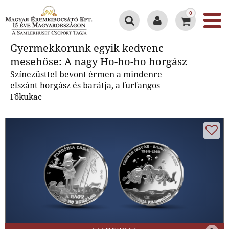
0
Gyermekkorunk egyik kedvenc
Gyermekkorunk egyik kedvenc
mesehőse: A nagy Ho-ho-ho
mesehőse: A nagy Ho-ho-ho horgász
horgász
Színezüsttel bevont érmen a mindenre
elszánt horgász és barátja, a furfangos
Főkukac