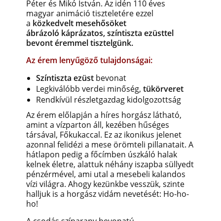
Péter és Mikó István. Az idén 110 éves
magyar animáció tiszteletére ezzel
a
közkedvelt mesehősöket
ábrázoló káprázatos,
színtiszta ezüsttel
bevont éremmel tisztelgünk.
Az érem lenyűgöző tulajdonságai:
Színtiszta ezüst
bevonat
Legkiválóbb verdei minőség,
tükörveret
Rendkívül részletgazdag kidolgozottság
Az érem előlapján a híres horgász látható,
amint a vízparton áll, kezében hűséges
társával, Főkukaccal. Ez az ikonikus jelenet
azonnal felidézi a mese örömteli pillanatait. A
hátlapon pedig a főcímben úszkáló halak
kelnek életre, alattuk néhány iszapba süllyedt
pénzérmével, ami utal a mesebeli kalandos
vízi világra. Ahogy kezünkbe vesszük, szinte
halljuk is a horgász vidám nevetését: Ho-ho-
ho!