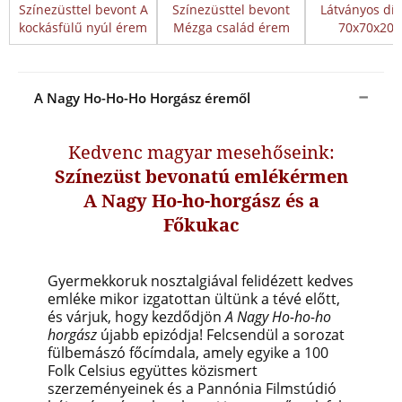
Színezüsttel bevont A
Színezüsttel bevont
Látványos dís
kockásfülű nyúl érem
Mézga család érem
70x70x20
A Nagy Ho-Ho-Ho Horgász éremől
Kedvenc magyar mesehőseink:
Színezüst bevonatú emlékérmen
A Nagy Ho-ho-horgász és a
Főkukac
Gyermekkoruk nosztalgiával felidézett kedves
emléke mikor izgatottan ültünk a tévé előtt,
és várjuk, hogy kezdődjön
A Nagy Ho-ho-ho
horgász
újabb epizódja! Felcsendül a sorozat
fülbemászó főcímdala, amely egyike a 100
Folk Celsius együttes közismert
szerzeményeinek és a
Pannónia Filmstúdió