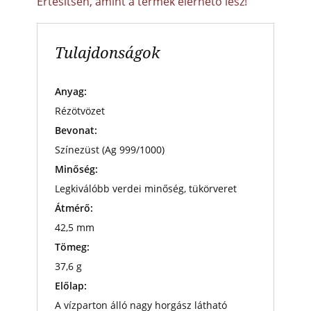
Értesítsen, amint a termék elérhető lesz!
Tulajdonságok
Anyag:
Rézötvözet
Bevonat:
Színezüst (Ag 999/1000)
Minőség:
Legkiválóbb verdei minőség, tükörveret
Átmérő:
42,5 mm
Tömeg:
37,6 g
Előlap:
A vízparton álló nagy horgász látható