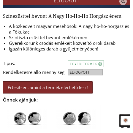
ELFOGYOTT
Színezüsttel bevont A Nagy Ho-Ho-Ho Horgász érem
A közkedvelt magyar mesehősök: A nagy ho-ho-horgász és
a Főkukac
Színtiszta ezüsttel bevont emlékérmen
Gyerekkorunk csodás emlékeit közvetítő örök darab
Igazán különleges darab a gyűjetményében!
Típus:
EGYEDI TERMÉK
Rendelkezésre álló mennyiség
ELFOGYOTT
Értesítsen, amint a termék elérhető lesz!
Önnek ajánljuk: