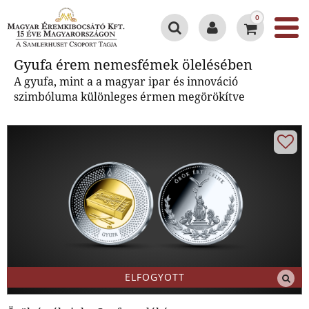
0
Gyufa érem nemesfémek
Gyufa érem nemesfémek ölelésében
ölelésében
A gyufa, mint a a magyar ipar és innováció
szimbóluma különleges érmen megörökítve
ELFOGYOTT