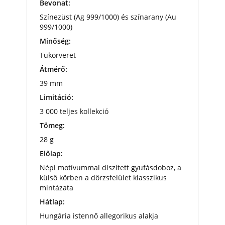
Bevonat:
Színezüst (Ag 999/1000) és színarany (Au
999/1000)
Minőség:
Tükörveret
Átmérő:
39 mm
Limitáció:
3 000 teljes kollekció
Tömeg:
28 g
Előlap:
Népi motívummal díszített gyufásdoboz, a
külső körben a dörzsfelület klasszikus
mintázata
Hátlap:
Hungária istennő allegorikus alakja