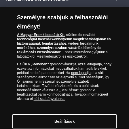
Szállítási módok
Leiratkozás a hírlevélről
Kézbesítés
Karrier
Személyre szabjuk a felhasználói
Sütik (cookies) használata
Reklamáció
élményt!
06 80 888 889
Süti (cookies)
Beállítások
Visszaküldés
A Magyar Éremkibocsátó Kft.
sütiket és további
Társaságunkról
technológiát használ webhelyeink megbízhatóságának és
(díjmentesen hívható hétfőtől csütörtökig 9.00 és 17.00
Elállási űrlap
biztonságának fenntartásához, webes forgalmunk
Az érmék és érmek ára és értéke
óra között, péntekenként 9.00 és 15.00 óra között)
méréséhez, személyre szabott vásárlási élmény és
reklámozás biztosításához.
Ehhez információt gyűjtünk a
látogatókról, viselkedésükről és eszközeikről.
Gyakran ismételt kérdések
Ha Ön a
„Rendben”
gombot választja, azzal elfogadja, hogy
Adatkezelés
ezeket az információkat megoszthatjuk harmadik felekkel,
például hirdető partnereinkkel. Ha
nem fogadja
el a süti
szabályzatot, akkor csak az alapvető sütiket használjuk, így
Ön sajnos nem részesülhet személyre szabott
tartalmainkban. További részletekért és a beállítások
módosításához válassza a „Beállítások” gombot. A
beállításokat bármikor módosíthatja. További információért
olvassa el
süti szabályzatunkat
.
Beállítások
Magyar Éremkibocsátó Kft. 1134 Budapest, Váci út 33. Cégjegyzékszám: 01-09-
957944, Adószám: 23275395-2-41 A Társaság a Magyar Kereskedelmi