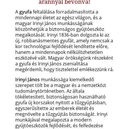
arannyal bevonva!
A
gyufa
feltalálása forradalmasította a
mindennapi életet az egész világon, és a
magyar Irinyi János munkásságának
köszönhetjük a biztonságos gyújtóeszköz
megalkotását. Irinyi 1836-ban dolgozta ki az
új, robbanásmentes gyufát, amely nemcsak a
kor technológiai fejlődését lendítette előre,
hanem a mindennapok nélkülözhetetlen
eszközévé vált. Magyar örökségünk részeként
a gyufa és Irinyi János zsenialitása
megérdemli, hogy tisztelettel emlékezzünk rá.
Irinyi János
munkássága kiemelkedő
szerepet tölt be a magyar és a nemzetközi
tudománytörténetben. Az általa
tökéletesített, biztonságosan használható
gyufa új korszakot nyitott a tűzgyújtásban,
egyszerűsítette az emberek életét és
megnövelte a tűzgyújtás biztonságát. Irinyi
munkájával megalapozta a modern
gyújtóeszközök fejlődését, és felfedezése