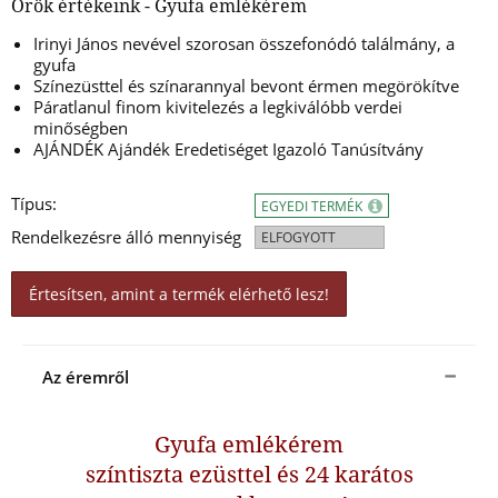
Örök értékeink - Gyufa emlékérem
Irinyi János nevével szorosan összefonódó találmány, a
gyufa
Színezüsttel és színarannyal bevont érmen megörökítve
Páratlanul finom kivitelezés a legkiválóbb verdei
minőségben
AJÁNDÉK Ajándék Eredetiséget Igazoló Tanúsítvány
Típus:
EGYEDI TERMÉK
Rendelkezésre álló mennyiség
ELFOGYOTT
Értesítsen, amint a termék elérhető lesz!
Az éremről
Gyufa emlékérem
színtiszta ezüsttel és 24 karátos