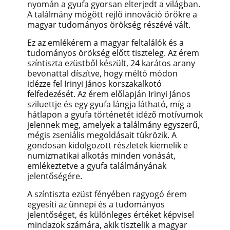
nyomán a gyufa gyorsan elterjedt a világban.
A találmány mögött rejlő innováció örökre a
magyar tudományos örökség részévé vált.
Ez az emlékérem a magyar feltalálók és a
tudományos örökség előtt tiszteleg. Az érem
színtiszta ezüstből készült, 24 karátos arany
bevonattal díszítve, hogy méltó módon
idézze fel Irinyi János korszakalkotó
felfedezését. Az érem előlapján Irinyi János
sziluettje és egy gyufa lángja látható, míg a
hátlapon a gyufa történetét idéző motívumok
jelennek meg, amelyek a találmány egyszerű,
mégis zseniális megoldásait tükrözik. A
gondosan kidolgozott részletek kiemelik e
numizmatikai alkotás minden vonását,
emlékeztetve a gyufa találmányának
jelentőségére.
A színtiszta ezüst fényében ragyogó érem
egyesíti az ünnepi és a tudományos
jelentőséget, és különleges értéket képvisel
mindazok számára, akik tisztelik a magyar